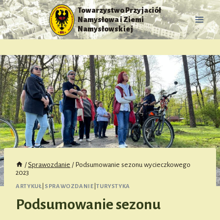
Przejdź
Towarzystwo Przyjaciół
do
Namysłowa i Ziemi
treści
Namysłowskiej
/
Sprawozdanie
/
Podsumowanie sezonu wycieczkowego
2023
ARTYKUŁ
|
SPRAWOZDANIE
|
TURYSTYKA
Podsumowanie sezonu