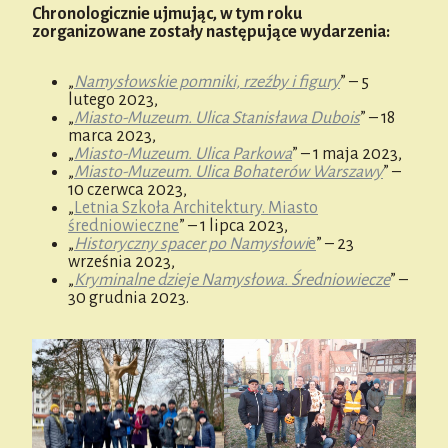
Chronologicznie ujmując, w tym roku
zorganizowane zostały następujące wydarzenia:
„
Namysłowskie pomniki, rzeźby i figury
” – 5
lutego 2023,
„
Miasto-Muzeum. Ulica Stanisława Dubois
” – 18
marca 2023,
„
Miasto-Muzeum. Ulica Parkowa
” – 1 maja 2023,
„
Miasto-Muzeum. Ulica Bohaterów Warszawy
” –
10 czerwca 2023,
„
Letnia Szkoła Architektury. Miasto
średniowieczne
” – 1 lipca 2023,
„
Historyczny spacer po Namysłowi
e
” – 23
września 2023,
„
Kryminalne dzieje Namysłowa. Średniowiecze
” –
30 grudnia 2023.