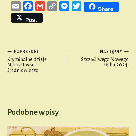
E
Fa
G
Co
M
T
Share
m
ce
m
py
es
wi
Post
ail
bo
ail
Li
se
tt
ok
nk
n
er
ge
POPRZEDNI
NASTĘPNY
r
Nawigacja
Kryminalne dzieje
Szczęśliwego Nowego
Namysłowa –
Roku 2024!
wpisu
średniowiecze
Podobne wpisy