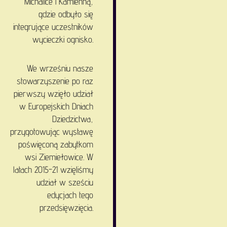
Michalice i Kamienną,
gdzie odbyło się
integrujące uczestników
wycieczki ognisko.
We wrześniu nasze
stowarzyszenie po raz
pierwszy wzięło udział
w Europejskich Dniach
Dziedzictwa,
przygotowując wystawę
poświęconą zabytkom
wsi Ziemiełowice. W
latach 2015-21 wzięliśmy
udział w sześciu
edycjach tego
przedsięwzięcia.