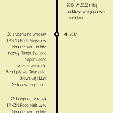
2018. W 2022 r. ligę
reaktywowali jej dawni
zawodnicy.
26 stycznia na wniosek
2017
TPNiZN Rada Miejska w
Namysłowie nadała
nazwę Rondo św. Jana
Nepomucena
skrzyżowaniu ulic
Władysława Reymonta,
Oławskiej i Marii
Skłodowskiej-Curie.
24 lutego na wniosek
TPNiZN Rada Miejska w
Namysłowie nadała