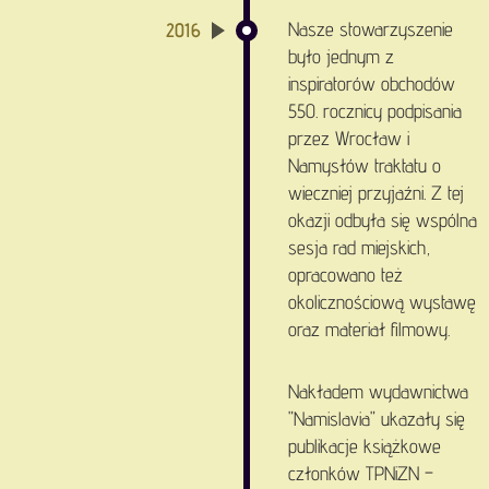
Nasze stowarzyszenie
2016
było jednym z
inspiratorów obchodów
550. rocznicy podpisania
przez Wrocław i
Namysłów traktatu o
wieczniej przyjaźni. Z tej
okazji odbyła się wspólna
sesja rad miejskich,
opracowano też
okolicznościową wystawę
oraz materiał filmowy.
Nakładem wydawnictwa
"Namislavia" ukazały się
publikacje książkowe
członków TPNiZN –