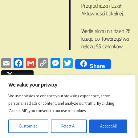
Przyrodnicza i Dział
Aktywności Lokalnej.
Wedle stanu na dzień 28
lutego do Towarzystwa
należy 55 członków.
E
Fa
G
Co
M
T
Share
m
ce
m
py
es
wi
Post
ail
bo
ail
Li
se
tt
We value your privacy
ok
nk
n
er
O FaniMani
We use cookies to enhance your browsing experience, serve
ge
personalized ads or content, and analyze our traffic. By clicking
r
"Accept All", you consent to our use of cookies.
© 2026 Towarzystwo Przyjaciół Namysłowa i Ziemi
Namysłowskiej
Customize
Reject All
Accept All