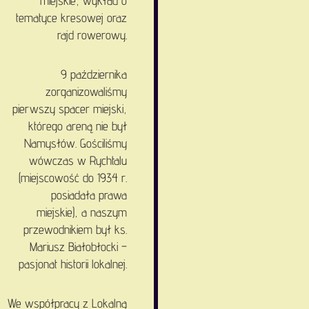
miejskie, wykład o
tematyce kresowej oraz
rajd rowerowy.
9 października
zorganizowaliśmy
pierwszy spacer miejski,
którego areną nie był
Namysłów. Gościliśmy
wówczas w Rychtalu
(miejscowość do 1934 r.
posiadała prawa
miejskie), a naszym
przewodnikiem był ks.
Mariusz Białobłocki –
pasjonat historii lokalnej.
We współpracy z Lokalną