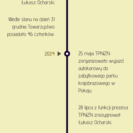
Łukasz Ocharski.
Wedle stanu na dzień 31
grudnia Towarzystwo
posiadało 46 członków.
25 maja TPNiZN
2024
zorganizowało wyjazd
autokarowy do
zabytkowego parku
krajobrazowego w
Pokoju.
28 lipca z funkcji prezesa
TPNiZN zrezygnował
Łukasz Ocharski.