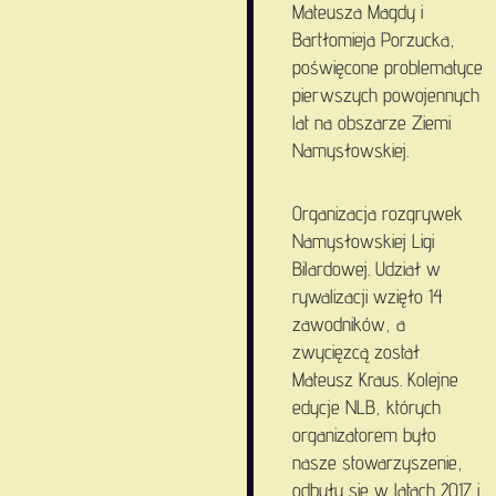
Mateusza Magdy i
Bartłomieja Porzucka,
poświęcone problematyce
pierwszych powojennych
lat na obszarze Ziemi
Namysłowskiej.
Organizacja rozgrywek
Namysłowskiej Ligi
Bilardowej. Udział w
rywalizacji wzięło 14
zawodników, a
zwycięzcą został
Mateusz Kraus. Kolejne
edycje NLB, których
organizatorem było
nasze stowarzyszenie,
odbyły się w latach 2017 i