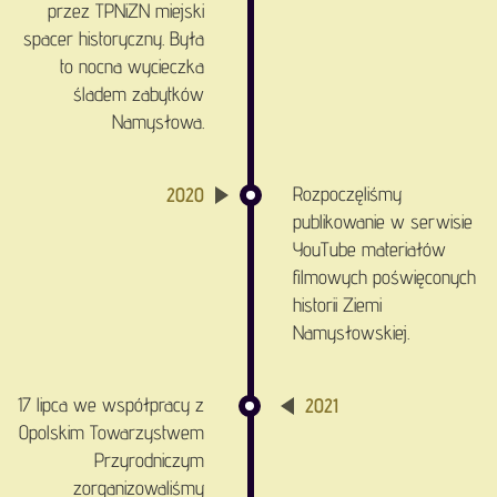
przez TPNiZN miejski
spacer historyczny. Była
to nocna wycieczka
śladem zabytków
Namysłowa.
Rozpoczęliśmy
2020
publikowanie w serwisie
YouTube materiałów
filmowych poświęconych
historii Ziemi
Namysłowskiej.
17 lipca we współpracy z
2021
Opolskim Towarzystwem
Przyrodniczym
zorganizowaliśmy