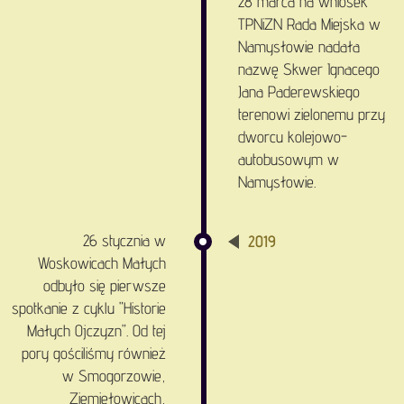
28 marca na wniosek
TPNiZN Rada Miejska w
Namysłowie nadała
nazwę Skwer Ignacego
Jana Paderewskiego
terenowi zielonemu przy
dworcu kolejowo-
autobusowym w
Namysłowie.
26 stycznia w
2019
Woskowicach Małych
odbyło się pierwsze
spotkanie z cyklu "Historie
Małych Ojczyzn". Od tej
pory gościliśmy również
w Smogorzowie,
Ziemiełowicach,