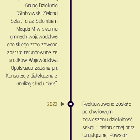
Grupą Działania
"Stobrawski Zielony
Szlak" oraz Salonikiem
Magda M w siedmiu
gminach województwa
opolskiego zrealizowane
zostało refundowane ze
środków Województwa
Opolskiego zadanie pn.
"Konsultacje dietetyczne z
analizą sładu ciała".
Reaktywowana została
2022
po chwilowym
zawieszeniu działalność
sekcji – historycznej oraz
turystycznej. Powstał