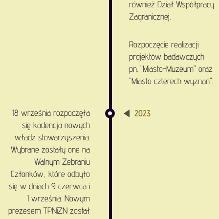
również Dział Współpracy
Zagranicznej.
Rozpoczęcie realizacji
projektów badawczych
pn. "Miasto-Muzeum" oraz
"Miasto czterech wyznań".
18 września rozpoczęła
2023
się kadencja nowych
władz stowarzyszenia.
Wybrane zostały one na
Walnym Zebraniu
Członków, które odbyło
się w dniach 9 czerwca i
1 września. Nowym
prezesem TPNiZN został