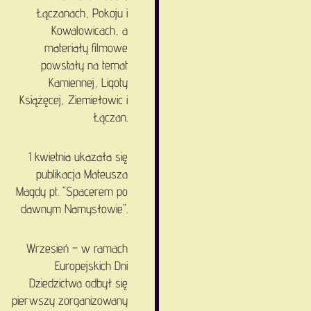
Łączanach, Pokoju i
Kowalowicach, a
materiały filmowe
powstały na temat
Kamiennej, Ligoty
Książęcej, Ziemiełowic i
Łączan.
1 kwietnia ukazała się
publikacja Mateusza
Magdy pt. "Spacerem po
dawnym Namysłowie".
Wrzesień – w ramach
Europejskich Dni
Dziedzictwa odbył się
pierwszy zorganizowany