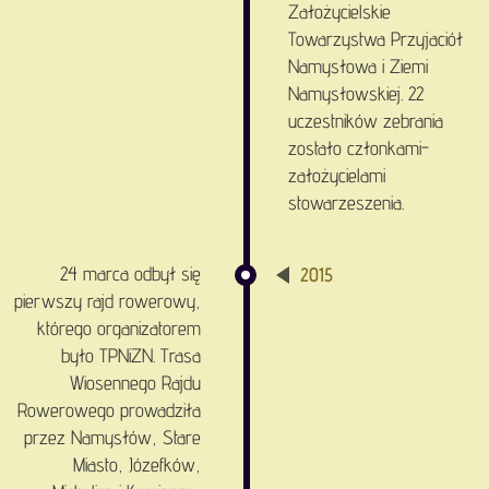
Założycielskie
Towarzystwa Przyjaciół
Namysłowa i Ziemi
Namysłowskiej. 22
uczestników zebrania
zostało członkami-
założycielami
stowarzeszenia.
24 marca odbył się
2015
pierwszy rajd rowerowy,
którego organizatorem
było TPNiZN. Trasa
Wiosennego Rajdu
Rowerowego prowadziła
przez Namysłów, Stare
Miasto, Józefków,