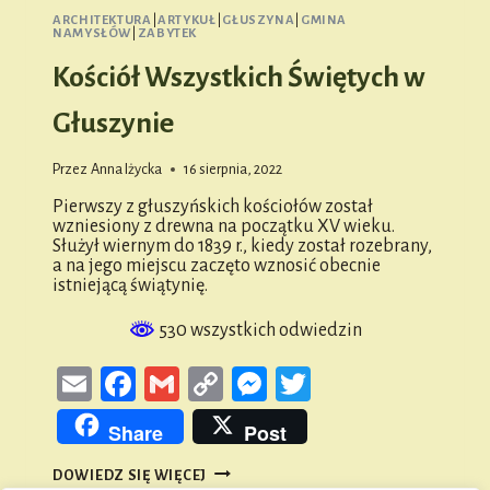
ARCHITEKTURA
|
ARTYKUŁ
|
GŁUSZYNA
|
GMINA
NAMYSŁÓW
|
ZABYTEK
Kościół Wszystkich Świętych w
Głuszynie
Przez
Anna Iżycka
16 sierpnia, 2022
Pierwszy z głuszyńskich kościołów został
wzniesiony z drewna na początku XV wieku.
Służył wiernym do 1839 r., kiedy został rozebrany,
a na jego miejscu zaczęto wznosić obecnie
istniejącą świątynię.
530 wszystkich odwiedzin
Email
Facebook
Gmail
Copy
Messenger
Twitter
Link
Share
Post
KOŚCIÓŁ
DOWIEDZ SIĘ WIĘCEJ
WSZYSTKICH