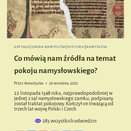
ARTYKUŁ
|
GMINA NAMYSŁÓW
|
HISTORIA
|
NAMYSŁÓW
Co mówią nam źródła na temat
pokoju namysłowskiego?
Przez
Anna Iżycka
20 września, 2023
22 listopada 1348 roku, najprawdopodobniej w
jednej z sal namysłowskiego zamku, podpisany
został traktat pokojowy. Kończył on trwającą od
trzech lat wojnę Polski i Czech.
283 wszystkich odwiedzin