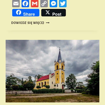
Email
Facebook
Gmail
Copy
Messenger
Twitter
Link
Share
Post
CO
DOWIEDZ SIĘ WIĘCEJ
MÓWIĄ
NAM
ŹRÓDŁA
NA
TEMAT
POKOJU
NAMYSŁOWSKIEGO?