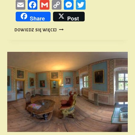
Email
Facebook
Gmail
Copy
Messenger
Twitter
Link
Share
Post
KRAKOWSKA
DOWIEDZ SIĘ WIĘCEJ
17
–
CZY
ABY
NA
PEWNO
„BURMISTRZÓWKA”?