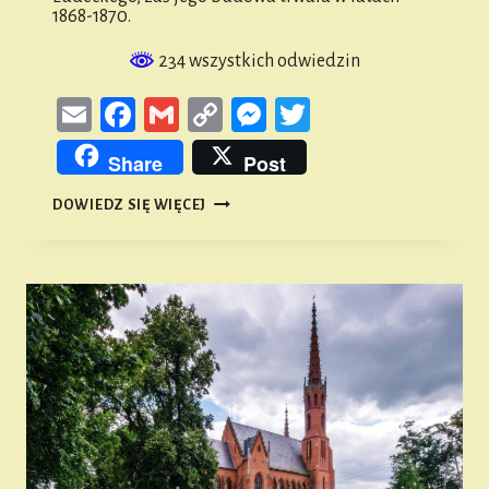
1868-1870.
234 wszystkich odwiedzin
Email
Facebook
Gmail
Copy
Messenger
Twitter
Link
Share
Post
KOŚCIÓŁ
DOWIEDZ SIĘ WIĘCEJ
NIEPOKALANEGO
POCZĘCIA
NAJŚWIĘTSZEJ
MARYI
PANNY
W
KOWALOWICACH