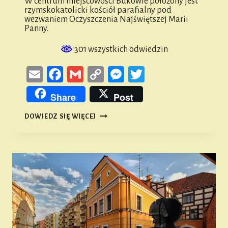
W centrum miejscowości Bukowie położony jest
rzymskokatolicki kościół parafialny pod
wezwaniem Oczyszczenia Najświętszej Marii
Panny.
301 wszystkich odwiedzin
Email
Facebook
Gmail
Copy
Messenger
Twitter
Link
Share
Post
KOŚCIÓŁ
DOWIEDZ SIĘ WIĘCEJ
OCZYSZCZENIA
NMP
W
BUKOWIU