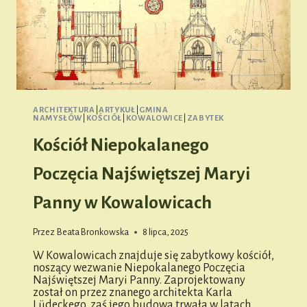
ARCHITEKTURA
|
ARTYKUŁ
|
GMINA
NAMYSŁÓW
|
KOŚCIÓŁ
|
KOWALOWICE
|
ZABYTEK
Kościół Niepokalanego
Poczęcia Najświętszej Maryi
Panny w Kowalowicach
Przez
Beata Bronkowska
8 lipca, 2025
W Kowalowicach znajduje się zabytkowy kościół,
noszący wezwanie Niepokalanego Poczęcia
Najświętszej Maryi Panny. Zaprojektowany
został on przez znanego architekta Karla
Lüdeckego, zaś jego budowa trwała w latach