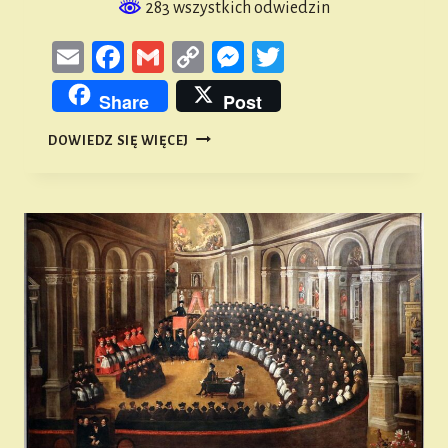
283 wszystkich odwiedzin
Email
Facebook
Gmail
Copy
Messenger
Twitter
Link
Share
Post
REFORMACJA
DOWIEDZ SIĘ WIĘCEJ
I
KONTRREFORMACJA
W
POWIECIE
NAMYSŁOWSKIM
#3