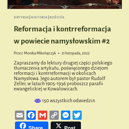
ARTYKUŁ
|
HISTORIA
|
KOŚCIÓŁ
Reformacja i kontrreformacja
w powiecie namysłowskim #2
Przez
Monika Mikołajczyk
21 listopada, 2023
Zapraszamy do lektury drugiej części polskiego
tłumaczenia artykułu, poświęconego dziejom
reformacji i kontrreformacji w okolicach
Namysłowa. Jego autorem był pastor Rudolf
Zeller, w latach 1905-1936 proboszcz parafii
ewangelickiej w Kowalowicach.
150 wszystkich odwiedzin
Email
Facebook
Gmail
Copy
Messenger
Twitter
Link
Share
Post