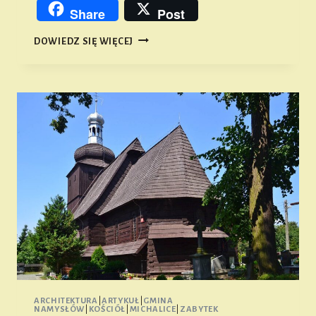
Link
Share
Post
KOŚCIÓŁ
DOWIEDZ SIĘ WIĘCEJ
ŚW.
JANA
CHRZCICIELA
W
SMOGORZOWIE
ARCHITEKTURA
|
ARTYKUŁ
|
GMINA
NAMYSŁÓW
|
KOŚCIÓŁ
|
MICHALICE
|
ZABYTEK