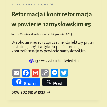
ARTYKUŁ
|
HISTORIA
|
KOŚCIÓŁ
Reformacja i kontrreformacja
w powiecie namysłowskim #5
Przez
Monika Mikołajczyk
16 grudnia, 2023
W sobotni wieczór zapraszamy do lektury piątej
i ostatniej części artykułu pt. „Reformacja i
kontrreformacja w powiecie namysłowskim”.
132 wszystkich odwiedzin
Email
Facebook
Gmail
Copy
Messenger
Twitter
Link
Share
Post
REFORMACJA
DOWIEDZ SIĘ WIĘCEJ
I
KONTRREFORMACJA
W
POWIECIE