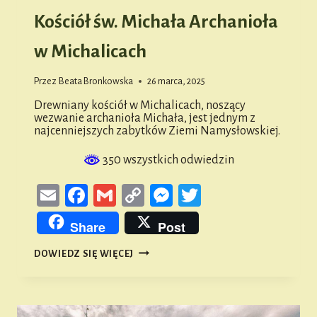
Kościół św. Michała Archanioła
w Michalicach
Przez
Beata Bronkowska
26 marca, 2025
Drewniany kościół w Michalicach, noszący
wezwanie archanioła Michała, jest jednym z
najcenniejszych zabytków Ziemi Namysłowskiej.
350 wszystkich odwiedzin
Email
Facebook
Gmail
Copy
Messenger
Twitter
Link
Share
Post
KOŚCIÓŁ
DOWIEDZ SIĘ WIĘCEJ
ŚW.
MICHAŁA
ARCHANIOŁA
W
MICHALICACH