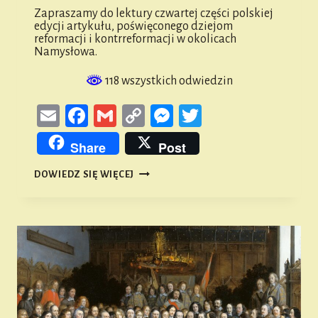
Zapraszamy do lektury czwartej części polskiej
edycji artykułu, poświęconego dziejom
reformacji i kontrreformacji w okolicach
Namysłowa.
118 wszystkich odwiedzin
Email
Facebook
Gmail
Copy
Messenger
Twitter
Link
Share
Post
REFORMACJA
DOWIEDZ SIĘ WIĘCEJ
I
KONTRREFORMACJA
W
POWIECIE
NAMYSŁOWSKIM
#4