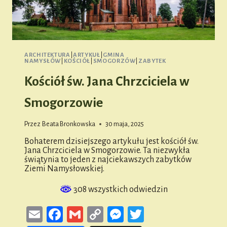
ARCHITEKTURA
|
ARTYKUŁ
|
GMINA
NAMYSŁÓW
|
KOŚCIÓŁ
|
SMOGORZÓW
|
ZABYTEK
Kościół św. Jana Chrzciciela w
Smogorzowie
Przez
Beata Bronkowska
30 maja, 2025
Bohaterem dzisiejszego artykułu jest kościół św.
Jana Chrzciciela w Smogorzowie. Ta niezwykła
świątynia to jeden z najciekawszych zabytków
Ziemi Namysłowskiej.
308 wszystkich odwiedzin
Email
Facebook
Gmail
Copy
Messenger
Twitter