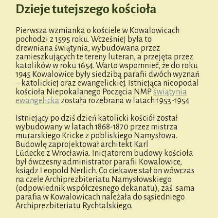
Dzieje tutejszego kościoła
Pierwsza wzmianka o kościele w Kowalowicach
pochodzi z 1595 roku. Wcześniej była to
drewniana świątynia, wybudowana przez
zamieszkujących te tereny luteran, a przejęta przez
katolików w roku 1654. Warto wspomnieć, że do roku
1945 Kowalowice były siedzibą parafii dwóch wyznań
– katolickiej oraz ewangelickiej. Istniejąca nieopodal
kościoła Niepokalanego Poczęcia NMP
świątynia
ewangelicka
została rozebrana w latach 1953-1954.
Istniejący po dziś dzień katolicki kościół został
wybudowany w latach 1868-1870 przez mistrza
murarskiego Kricke z pobliskiego Namysłowa.
Budowlę zaprojektował architekt Karl
Lüdecke z Wrocławia. Inicjatorem budowy kościoła
był ówczesny administrator parafii Kowalowice,
ksiądz Leopold Nerlich. Co ciekawe stał on wówczas
na czele Archiprezbiteriatu Namysłowskiego
(odpowiednik współczesnego dekanatu), zaś sama
parafia w Kowalowicach należała do sąsiedniego
Archiprezbiteriatu Rychtalskiego.