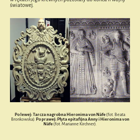
światowej.
Po lewej: Tarcza nagrobna Hieronima von Näfe
(fot. Beata
Bronkowska).
Po prawej: Płyta epitafijna Anny i Hieronima von
Näfe
(fot. Marianne Kirchner).