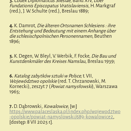
3.
Codex Diplomaticus Silesiae
, Band XIV,
Liber
Fundationis Episcopatus Vratislaviensis
, H. Markgraf
(red.), J. W. Schulte (red.), Breslau 1889;
4.
K. Damrot,
Die älteren Ortsnamen Schlesiens : ihre
Entstehung und Bedeutung mit einem Anhange über
die schlesischpolnischen Personennamen
, Beuthen
1896;
5.
K. Degen, W. Bleyl, V. Werbik, F. Focke,
Die Bau und
Kunstdenkmäler des Kreises Namslau
, Breslau 1939;
6.
Katalog zabytków sztuki w Polsce,
t. VII
,
Województwo opolskie
(red. T. Chrzanowski, M.
Kornecki), zeszyt 7 (
Powiat namysłowski
), Warszawa
1965;
7.
D. Dąbrowski,
Kowalowice
, [w:]
https://www.palaceslaska.pl/index.php/wojewodztwo
-opolskie/powiat-namyslowski/689-kowalowice2
,
[dostęp: 8 VII 2025 r.].