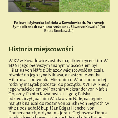
Po lewej: Sylwetka kościoła w Kowalowicach. Po prawej:
Symboliczna drewniana rzeźba na „Skwerze Kowala”
(fot.
Beata Bronkowska).
Historia miejscowości
W XV w. Kowalowice zostały majątkiem rycerskim. W
1426 r. jego pierwszym znanym właścicielem był
Hilarius von Näfe z Objazdy. Miejscowość należała
również do jego syna Niklasa, a następnie wnuka
Hilariusa i prawnuka Hieronima. W posiadaniu tej
rodziny majątek pozostał do początku XVIII w., kiedy
jego właścicielem był Joachim Aleksander von Näfe z
Objazdy. Po nim Kowalowice i Ligotę Polską
odziedziczył Joachim Wacław von Näfe, następnie
majątek należał do rodzin von Salish i von Siegroth. W
1812 r. posiadłość kupił Jan Edgar Henckel von
Donnersmarck, ordynat majoratu Gręboszów. Dobra
w rękach jego krewnych pozostały do końca II wojny