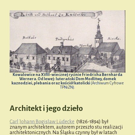
Kowalowice na XVIII-wiecznej rycinie Friedricha Bernharda
Wernera. Od lewej: luterański Dom Modlitwy, domek
kaznodziei, plebania oraz kościół katolicki
(Archiwum Cyfrowe
TPNiZN).
Architekt i jego dzieło
Carl Johann Bogislaw Lüdecke
(1826-1894) był
znanym architektem, autorem przeszło stu realizacji
architektonicznych. Na Śląsku czynny był w latach