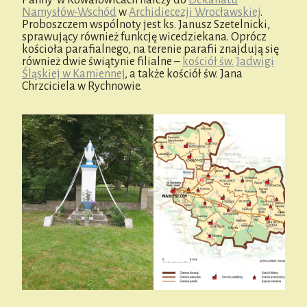
Namysłów-Wschód
w
Archidiecezji Wrocławskiej
.
Proboszczem wspólnoty jest ks. Janusz Szetelnicki,
sprawujący również funkcję wicedziekana. Oprócz
kościoła parafialnego, na terenie parafii znajdują się
również dwie świątynie filialne –
kościół św. Jadwigi
Śląskiej w Kamiennej
, a także kościół św. Jana
Chrzciciela w Rychnowie.