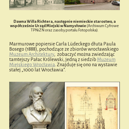
Dawna Willa Richtera, następnie niemieckie starostwo, a
współcześnie Urząd Miejski w Namysłowie
(Archiwum Cyfrowe
TPNiZN oraz zasoby portalu Fotopolska).
Marmurowe popiersie Carla Lüdeckego dłuta Paula
Bosego (1888), pochodzące ze zbiorów wrocławskiego
Muzeum Architektury
, zobaczyć można zwiedzając
tamtejszy Pałac Królewski, jedną z siedzib
Muzeum
Miejskiego Wrocławia
. Znajduje się ono na wystawie
stałej „1000 lat Wrocławia”.