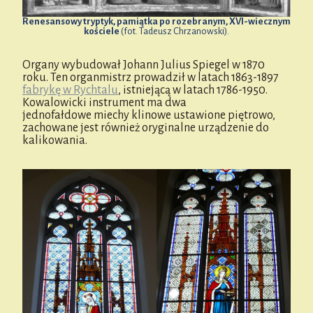
Renesansowy tryptyk, pamiątka po rozebranym, XVI-wiecznym
kościele
(fot. Tadeusz Chrzanowski).
Organy wybudował Johann Julius Spiegel w 1870
roku. Ten organmistrz prowadził w latach 1863-1897
fabrykę w Rychtalu
, istniejącą w latach 1786-1950.
Kowalowicki instrument ma dwa
jednofałdowe miechy klinowe ustawione piętrowo,
zachowane jest również oryginalne urządzenie do
kalikowania.