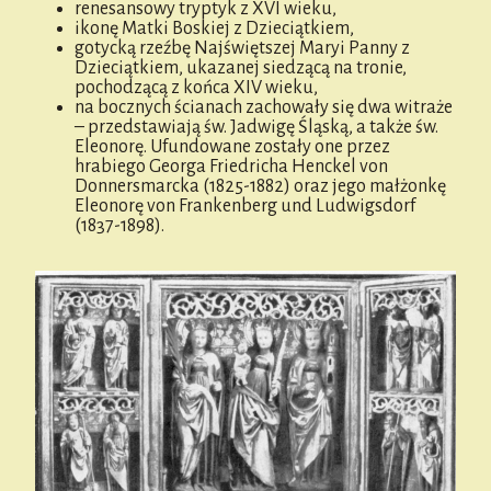
renesansowy tryptyk z XVI wieku,
ikonę Matki Boskiej z Dzieciątkiem,
gotycką rzeźbę Najświętszej Maryi Panny z
Dzieciątkiem, ukazanej siedzącą na tronie,
pochodzącą z końca XIV wieku,
na bocznych ścianach zachowały się dwa witraże
– przedstawiają św. Jadwigę Śląską, a także św.
Eleonorę. Ufundowane zostały one przez
hrabiego Georga Friedricha Henckel von
Donnersmarcka (1825-1882) oraz jego małżonkę
Eleonorę von Frankenberg und Ludwigsdorf
(1837-1898).