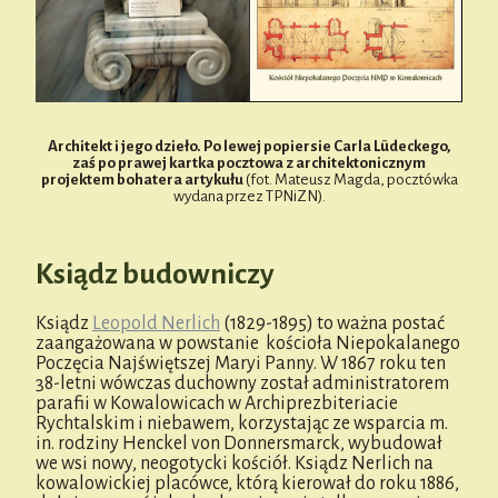
Architekt i jego dzieło. Po lewej popiersie Carla Lüdeckego,
zaś po prawej kartka pocztowa z architektonicznym
projektem bohatera artykułu
(fot. Mateusz Magda, pocztówka
wydana przez TPNiZN).
Ksiądz budowniczy
Ksiądz
Leopold Nerlich
(1829-1895) to ważna postać
zaangażowana w powstanie kościoła Niepokalanego
Poczęcia Najświętszej Maryi Panny. W 1867 roku ten
38-letni wówczas duchowny został administratorem
parafii w Kowalowicach w Archiprezbiteriacie
Rychtalskim i niebawem, korzystając ze wsparcia m.
in. rodziny Henckel von Donnersmarck, wybudował
we wsi nowy, neogotycki kościół. Ksiądz Nerlich na
kowalowickiej placówce, którą kierował do roku 1886,