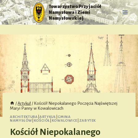
Przejdź
Towarzystwo Przyjaciół
do
Namysłowa i Ziemi
treści
Namysłowskiej
/
Artykuł
/
Kościół Niepokalanego Poczęcia Najświętszej
Maryi Panny w Kowalowicach
ARCHITEKTURA
|
ARTYKUŁ
|
GMINA
NAMYSŁÓW
|
KOŚCIÓŁ
|
KOWALOWICE
|
ZABYTEK
Kościół Niepokalanego