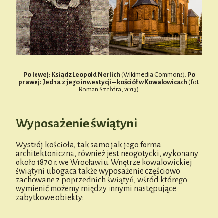
Po lewej: Ksiądz Leopold Nerlich
(Wikimedia Commons).
Po
prawej: Jedna z jego inwestycji – kościół w Kowalowicach
(fot.
Roman Szołdra, 2013).
Wyposażenie świątyni
Wystrój kościoła, tak samo jak jego forma
architektoniczna, również jest neogotycki, wykonany
około 1870 r. we Wrocławiu. Wnętrze kowalowickiej
świątyni ubogaca także wyposażenie częściowo
zachowane z poprzednich świątyń, wśród którego
wymienić możemy między innymi następujące
zabytkowe obiekty: