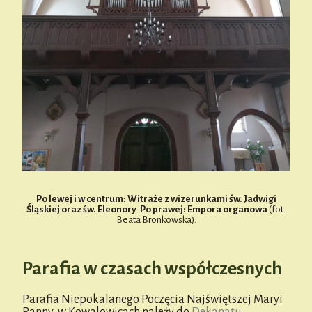
Po lewej i w centrum: Witraże z wizerunkami św. Jadwigi
Śląskiej oraz św. Eleonory
.
Po prawej: Empora organowa
(fot.
Beata Bronkowska).
Parafia w czasach współczesnych
Parafia Niepokalanego Poczęcia Najświętszej Maryi
Panny w Kowalowicach należy do
Dekanatu