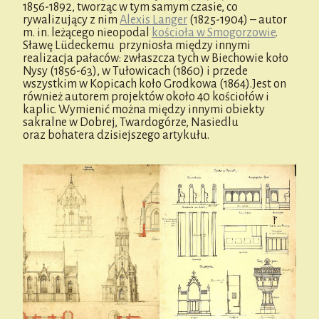
1856-1892, tworząc w tym samym czasie, co
rywalizujący z nim
Alexis Langer
(1825-1904) – autor
m. in. leżącego nieopodal
kościoła w Smogorzowie
.
Sławę Lüdeckemu przyniosła między innymi
realizacja pałaców: zwłaszcza tych w Biechowie koło
Nysy (1856-63), w Tułowicach (1860) i przede
wszystkim w Kopicach koło Grodkowa (1864).Jest on
również autorem projektów około 40 kościołów i
kaplic. Wymienić można między innymi obiekty
sakralne w Dobrej, Twardogórze, Nasiedlu
oraz bohatera dzisiejszego artykułu.