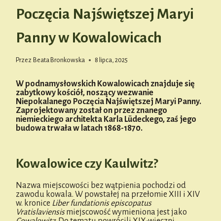
Poczęcia Najświętszej Maryi
Panny w Kowalowicach
Przez
Beata Bronkowska
8 lipca, 2025
W podnamysłowskich Kowalowicach znajduje się
zabytkowy kościół, noszący wezwanie
Niepokalanego Poczęcia Najświętszej Maryi Panny.
Zaprojektowany został on przez znanego
niemieckiego architekta Karla Lüdeckego, zaś jego
budowa trwała w latach 1868-1870.
Kowalowice czy Kaulwitz?
Nazwa miejscowości bez wątpienia pochodzi od
zawodu kowala. W powstałej na przełomie XIII i XIV
w. kronice
Liber fundationis episcopatus
Vratislaviensis
miejscowość wymieniona jest jako
Cowalowitz
. Do tematu powrócili XIX-wieczni