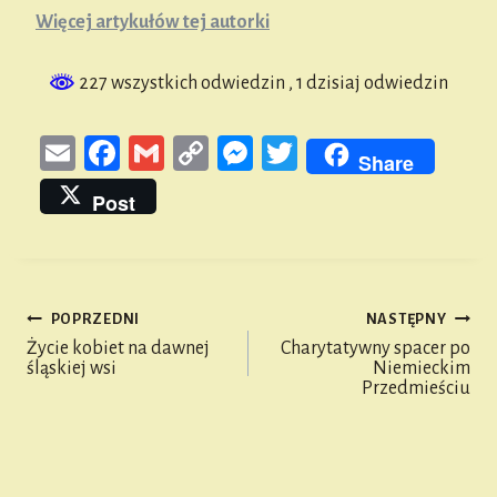
Więcej artykułów tej autorki
227 wszystkich odwiedzin
, 1 dzisiaj odwiedzin
E
Fa
G
Co
M
T
Share
m
ce
m
py
es
wi
Post
ail
bo
ail
Li
se
tt
ok
nk
n
er
ge
POPRZEDNI
NASTĘPNY
r
Nawigacja
Życie kobiet na dawnej
Charytatywny spacer po
śląskiej wsi
Niemieckim
wpisu
Przedmieściu