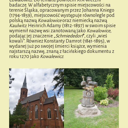
badacze. W alfabetycznym spisie miejscowości na
terenie Śląska, opracowanym przez Johanna Kniego
(1794-1859), miejscowość występuje równolegle pod
polską nazwą
Kowalowice
oraz niemiecką nazwą
Kaulwitz
. Heinrich Adamy (1812-1897) w swoim spisie
wymienił nazwę wsi zanotowaną jako
Kowalowice
,
podając jej znaczenie „
Schmiededorf
”, czyli „wieś
kowali”. Również Konstanty Damrot (1841-1895), w
wydanej już po swojej śmierci książce, wymienia
najstarszą nazwę, znaną z łacińskiego dokumentu z
roku 1270 jako
Kowalewicz
.