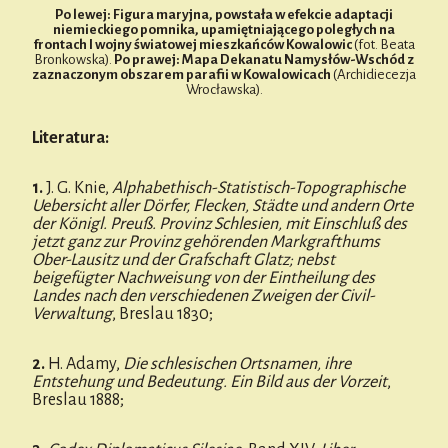
Po lewej: Figura maryjna, powstała w efekcie adaptacji
niemieckiego pomnika, upamiętniającego poległych na
frontach I wojny światowej mieszkańców Kowalowic
(fot. Beata
Bronkowska).
Po prawej: Mapa Dekanatu Namysłów-Wschód z
zaznaczonym obszarem parafii w Kowalowicach
(Archidiecezja
Wrocławska).
Literatura:
1.
J. G. Knie,
Alphabethisch-Statistisch-Topographische
Uebersicht aller Dörfer, Flecken, Städte und andern Orte
der Königl. Preuß. Provinz Schlesien, mit Einschluß des
jetzt ganz zur Provinz gehörenden Markgrafthums
Ober-Lausitz und der Grafschaft Glatz; nebst
beigefügter Nachweisung von der Eintheilung des
Landes nach den verschiedenen Zweigen der Civil-
Verwaltung
, Breslau 1830;
2.
H. Adamy,
Die schlesischen Ortsnamen, ihre
Entstehung und Bedeutung. Ein Bild aus der Vorzeit
,
Breslau 1888;