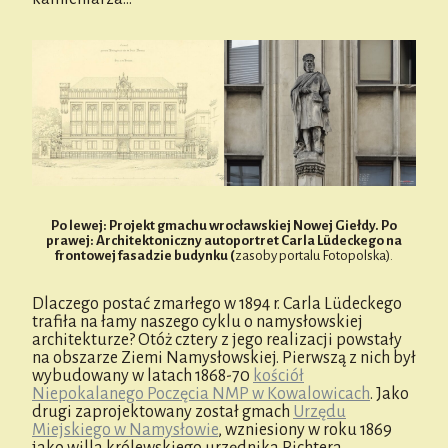
Po lewej: Projekt gmachu wrocławskiej Nowej Giełdy. Po
prawej: Architektoniczny autoportret Carla Lüdeckego na
frontowej fasadzie budynku (
zasoby portalu Fotopolska).
Dlaczego postać zmarłego w 1894 r. Carla Lüdeckego
trafiła na łamy naszego cyklu o namysłowskiej
architekturze? Otóż cztery z jego realizacji powstały
na obszarze Ziemi Namysłowskiej. Pierwszą z nich był
wybudowany w latach 1868-70
kościół
Niepokalanego Poczęcia NMP w Kowalowicach
. Jako
drugi zaprojektowany został gmach
Urzędu
Miejskiego w Namysłowie
, wzniesiony w roku 1869
jako willa królewskiego urzędnika Richtera.