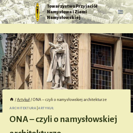
Przejdź
Towarzystwo Przyjaciół
do
Namysłowa i Ziemi
treści
Namysłowskiej
/
Artykuł
/
ONA – czyli o namysłowskiej architekturze
ARCHITEKTURA
|
ARTYKUŁ
ONA – czyli o namysłowskiej