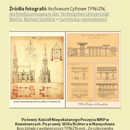
Źródła fotografii:
Archiwum Cyfrowe TPNiZN,
Architekturmuseum der Technischen Universität
Berlin
,
Roman Szołdra
–
turystyka-namyslow.pl
Po lewej: Kościół Niepokalanego Poczęcia NMP w
Kowalowicach. Po prawej: Willa Richtera w Namysłowie
(
pocztówki z wydanej przez TPNiZN serii „Ze szkicownika