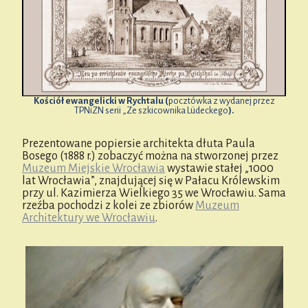
Kościół ewangelicki w Rychtalu (
pocztówka z wydanej przez
TPNiZN serii „Ze szkicownika Lüdeckego
).
Prezentowane popiersie architekta dłuta Paula
Bosego (1888 r.) zobaczyć można na stworzonej przez
Muzeum Miejskie Wrocławia
wystawie stałej „1000
lat Wrocławia”, znajdującej się w Pałacu Królewskim
przy ul. Kazimierza Wielkiego 35 we Wrocławiu. Sama
rzeźba pochodzi z kolei ze zbiorów
Muzeum
Architektury we Wrocławiu
.