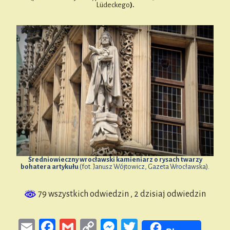
Lüdeckego
).
Średniowieczny wrocławski kamieniarz o rysach twarzy
bohatera artykułu
(fot. Janusz Wójtowicz, Gazeta Wrocławska).
79 wszystkich odwiedzin
, 2 dzisiaj odwiedzin
E
Fa
G
Co
M
T