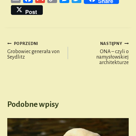
Share
m
ce
m
py
es
wi
Post
ail
bo
ail
Li
se
tt
ok
nk
n
er
ge
POPRZEDNI
NASTĘPNY
r
Nawigacja
Grobowiec generała von
ONA – czyli o
Seydlitz
namysłowskiej
wpisu
architekturze
Podobne wpisy