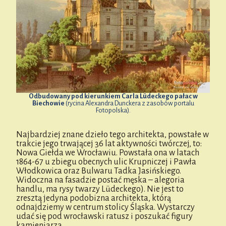
Odbudowany pod kierunkiem Carla Lüdeckego pałac w
Biechowie
(rycina Alexandra Dunckera z zasobów portalu
Fotopolska).
Najbardziej znane dzieło tego architekta, powstałe w
trakcie jego trwającej 36 lat aktywności twórczej, to:
Nowa Giełda we Wrocławiu. Powstała ona w latach
1864-67 u zbiegu obecnych ulic Krupniczej i Pawła
Włodkowica oraz Bulwaru Tadka Jasińskiego.
Widoczna na fasadzie postać męska – alegoria
handlu, ma rysy twarzy Lüdeckego). Nie jest to
zresztą jedyna podobizna architekta, którą
odnajdziemy w centrum stolicy Śląska. Wystarczy
udać się pod wrocławski ratusz i poszukać figury
kamieniarza…