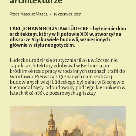
architekturze
Przez
Mateusz Magda
18 czerwca, 2021
CARL JOHANN BOGISLAW LÜDECKE – był niemieckim
architektem, który w II połowie XIX w. stworzył na
obszarze Śląska wiele budowli, wzniesionych
głównie w stylu neogotyckim.
Lüdecke urodził się 21 stycznia 1826 r. w Szczecinie.
Tajniki architektury zdobywał w Berlinie, a po
krótkim okresie pracy w rodzinnych stronach trafił do
Wrocławia. Pierwszą z 19 znanych nam realizacji
budowlanych wizji Lüdeckego był pałac w Biechowie
nieopodal Nysy, odbudowany pod jego kierunkiem w
latach 1856-1863 z pożarowych zgliszczy.