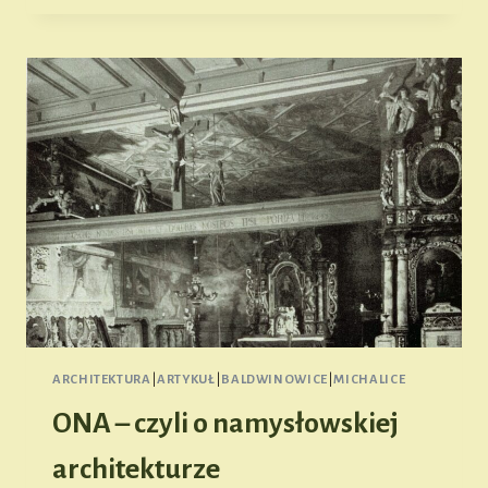
–
ZBIORNIK
RETENCYJNY
NA
WIDAWIE
ARCHITEKTURA
|
ARTYKUŁ
|
BALDWINOWICE
|
MICHALICE
ONA – czyli o namysłowskiej
architekturze