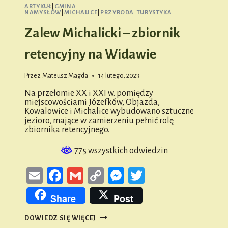
ARTYKUŁ
|
GMINA
NAMYSŁÓW
|
MICHALICE
|
PRZYRODA
|
TURYSTYKA
Zalew Michalicki – zbiornik
retencyjny na Widawie
Przez
Mateusz Magda
14 lutego, 2023
Na przełomie XX i XXI w. pomiędzy
miejscowościami Józefków, Objazda,
Kowalowice i Michalice wybudowano sztuczne
jezioro, mające w zamierzeniu pełnić rolę
zbiornika retencyjnego.
775 wszystkich odwiedzin
Email
Facebook
Gmail
Copy
Messenger
Twitter
Link
Share
Post
ZALEW
DOWIEDZ SIĘ WIĘCEJ
MICHALICKI