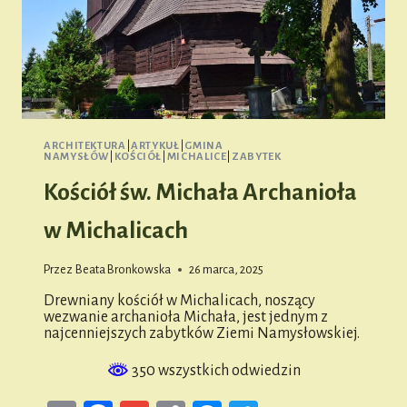
ARCHITEKTURA
|
ARTYKUŁ
|
GMINA
NAMYSŁÓW
|
KOŚCIÓŁ
|
MICHALICE
|
ZABYTEK
Kościół św. Michała Archanioła
w Michalicach
Przez
Beata Bronkowska
26 marca, 2025
Drewniany kościół w Michalicach, noszący
wezwanie archanioła Michała, jest jednym z
najcenniejszych zabytków Ziemi Namysłowskiej.
350 wszystkich odwiedzin