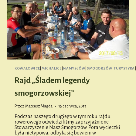
KOWALOWICE
|
MICHALICE
|
NAMYSŁÓW
|
SMOGORZÓW
|
TURYSTYKA
Rajd „Śladem legendy
smogorzowskiej”
Przez
Mateusz Magda
15 czerwca, 2017
Podczas naszego drugiego w tym roku rajdu
rowerowego odwiedziliśmy zaprzyjaźnione
Stowarzyszenie Nasz Smogorzów. Pora wycieczki
była nietypowa, odbyła się bowiem w