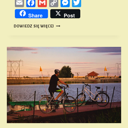
Email
Facebook
Gmail
Copy
Messenger
Twitter
Link
Share
Post
KOŚCIÓŁ
DOWIEDZ SIĘ WIĘCEJ
ŚW.
MICHAŁA
ARCHANIOŁA
W
MICHALICACH