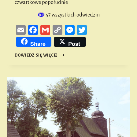
czwartkowe popołudnie.
57 wszystkich odwiedzin
Email
Facebook
Gmail
Copy
Messenger
Twitter
Link
Share
Post
RAJD
DOWIEDZ SIĘ WIĘCEJ
„ŚLADEM
LEGENDY
SMOGORZOWSKIEJ”