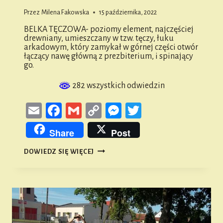
Przez
Milena Fakowska
15 października, 2022
BELKA TĘCZOWA- poziomy element, najczęściej
drewniany, umieszczany w tzw. tęczy, łuku
arkadowym, który zamykał w górnej części otwór
łączący nawę główną z prezbiterium, i spinający
go.
282 wszystkich odwiedzin
Email
Facebook
Gmail
Copy
Messenger
Twitter
Link
Share
Post
ONA
DOWIEDZ SIĘ WIĘCEJ
–
CZYLI
O
NAMYSŁOWSKIEJ
ARCHITEKTURZE