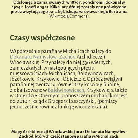
Odsłonięcia zamalowanych w 1879 r. polichromii dokonał w
1914 r. Josef Langer. Kilka lat później zostały one poświęcone
przez wizytującego parafię biskupa wrocławskiego Bertrama
(Wikimedia Commons).
Czasy współczesne
Współcześnie parafia w Michalicach należy do
Dekanatu Namysłów–Zachód
Archidiecezji
Wrocławskiej. Przynależy do niej 536 wiernych,
zamieszkałych w następujących pięciu
miejscowościach: Michalicach, Baldwinowicach,
Józefkowie, Krzykowie i Objeździe. Oprócz świątyni
parafialnej tworzą ją również trzy kościoły filialne,
zlokalizowane w
Baldwinowicach
, Krzykowie, a także
w Objeździe. Obecnym proboszczem michalickim jest
od 2010 r. ksiądz Grzegorz Laszczyński, (pełniący
jednocześnie również funkcję wicedziekana).
Mapy Archidiecezji Wrocławskiej oraz Dekanatu Namysłów-
Zachód, których część stanowi parafia w Michalicach.