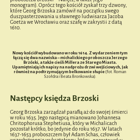
monogram). Oprócz tego kościół zyskał trzy dzwony,
które Georg Brzoska zamówił na początku swego
duszpasterzowania u sławnego ludwisarza Jacoba
Goetza we Wrocławiu oraz szafę w zakrystii z datą
1610.
Nowy kościół wybudowano w roku 1614. Z wydarzeniem tym
łączą się dwa nazwiska – michalickiego proboszcza Jerzego
Brzóski, a także cieśli Millera ze Starego Miasta.
Upamiętniają ich napisy na nadprożu drzwi wejściowych, jak
również na podtrzymującym belkowanie słupie
(fot. Roman
Szołdra i Beata Bronkowska).
Następcy księdza Brzoski
Georg Brzoska zarządzał paraﬁą aż do swojej śmierci
w roku 1635. Jego następcą mianowano Johannesa
Chritophorusa Stephetiusa, który w Michalicach
pozostał krótko, bo jedynie do roku 1637. W latach
1637-1653 proboszczem był Adam Schas, człowiek