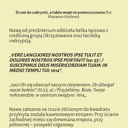
Drzwi do zakrystii, a także wnętrze pomieszczenia
(fot.
Marianne Kirchner).
Nawę od prezbiterium oddziela belka tęczowa z
rzeźbioną grupą Ukrzyżowania oraz łacińską
inskrypcją:
„
VERE LANGUORES NOSTROS IPSE TULIT ET
DOLORES NOSTROS IPSE PORTAVIT Isa: 53
/
/
SUSCEPIMUS DEUS MISERICORDIAM TUAM: IN
MEDIO TEMPLI TUI: 1614″.
„Lecz On się obarczył naszym cierpieniem, On dźwigał
nasze boleści” (Iz 53, 4) / Przyjeliśmy, Boże, Twoje
miłosierdzie: w centrum świątyni: 1614
„.
Nawa założona na rzucie zbliżonym do kwadratu
przykryta została kasetonowym stropem. Przy ścianie
zachodniej mieści się drewniana empora, przy
północnej – prospekt organowy.