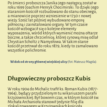
Po śmierci proboszcza Janika jego następcą został w
roku 1699 Joachim Henryk Chocimirski. To dzięki jego
staraniom kościół rozbudowano do stanu obecnego,
a mianowicie poprzez wzniesienie w 1730 r. nowej
wieży. Sześć lat później wybudowano emporę
północną i zainstalowano organy. W tym czasie
kościół wzbogacił się o kolejne elementy
wyposażenia, wśród których wymienić można ołtarze
boczne, a także chrzcielnicę, której cynową misę odlał
Chrystian Scholtz z Namysłowa. W takim stanie
kościół przetrwał do roku 1879, kiedy to zamalowano
wszystkie polichromie.
Widok od strony głównej wiejskiej ulicy
(fot. Mateusz Magda).
Długowieczny proboszcz Kubis
W roku 1904 do Michalic trafił ks. Roman Kubis (1877-
1964), będący przydzielonym tu wikariuszem parafii
krzyżownickiej. Był bowiem czas, w którym kościół św.
Michała Archanioła stanowił jedynie filię dla
zlokalizowanego w Krzyżownikach kościoła