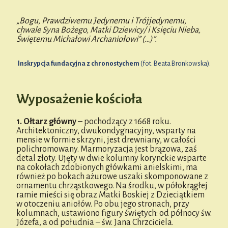
„Bogu, Prawdziwemu Jedynemu i Trójjedynemu,
chwale Syna Bożego, Matki Dziewicy/ i Księciu Nieba,
Świętemu Michałowi Archaniołowi” (…)”.
Inskrypcja fundacyjna z chronostychem
(fot. Beata Bronkowska).
Wyposażenie kościoła
1. Ołtarz główny
– pochodzący z 1668 roku.
Architektoniczny, dwukondygnacyjny, wsparty na
mensie w formie skrzyni, jest drewniany, w całości
polichromowany. Marmoryzacja jest brązowa, zaś
detal złoty. Ujęty w dwie kolumny korynckie wsparte
na cokołach zdobionych główkami anielskimi, ma
również po bokach ażurowe uszaki skomponowane z
ornamentu chrząstkowego. Na środku, w półokrągłej
ramie mieści się obraz Matki Boskiej z Dzieciątkiem
w otoczeniu aniołów. Po obu jego stronach, przy
kolumnach, ustawiono figury świętych: od północy św.
Józefa, a od południa – św. Jana Chrzciciela.