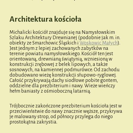
Architektura kościoła
Michalicki kościół znajduje się na Namysłowskim
Szlaku Architektury Drewnianej (podobnie jak m. in.
obiekty ze Smarchowic Śląskich i
Woskowic Małych
).
Jest jednym z lepiej zachowanych zabytków na
terenie powiatu namysłowskiego. Kościół ten jest
orientowaną, drewnianą świątynią, wzniesioną w
konstrukcji zrębowej z belek lipowych, a także
sosnowych, na kamiennej podmurówce. Od zachodu
dobudowano wieżę konstrukcji słupowo-ryglowej.
Całość przykrywają dachy siodłowe pobite gontem,
oddzielne dla prezbiterium i nawy. Wieże wieńczy
hełm baniasty z ośmioboczną latarnią.
Trójbocznie zakończone prezbiterium kościoła jest w
przeciwieństwie do nawy znacznie węższe, przykrywa
je malowany strop, od północy przylega do niego
prostokątna zakrystia.