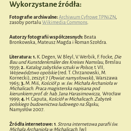
Wykorzystane źródła:
Fotografie archiwalne:
Archiwum Cyfrowe TPNiZN
,
zasoby portalu
Wikimedia Commons
.
Autorzy fotografii współczesnych:
Beata
Bronkowska, Mateusz Magda i Roman Szołdra.
Literatura:
1.
K. Degen, W. Bleyl, V. Werbik, F. Focke,
Die
Bau und Kunstdenkmäler des Kreises Namslau
, Breslau
1939;
2.
Katalog zabytków sztuki w Polsce,
t. VII
,
Województwo opolskie
(red. T. Chrzanowski, M.
Kornecki), zeszyt 7 (
Powiat namysłowski
), Warszawa
1965;
3.
M. Miś,
Kościół p. w. św. Michała Archanioła w
Michalicach. Praca magisterska napisana pod
kierunkiem prof. dr. hab. Jana Harasimowicza
, Wrocław
1999;
4.
H. Caputa,
Kościół w Michalicach. Zabytek
polskiego budownictwa ludowego na Śląsku
,
Namysłów 2007.
Źródła internetowe:
1
.
Strona internetowa parafii św.
Michała Archanioła w Michalicach
, [w:]