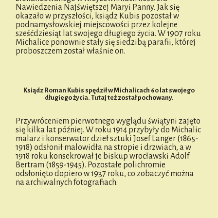
Nawiedzenia Najświętszej Maryi Panny. Jak się
okazało w przyszłości, ksiądz Kubis pozostał w
podnamysłowskiej miejscowości przez kolejne
sześćdziesiąt lat swojego długiego życia. W 1907 roku
Michalice ponownie stały się siedzibą parafii, której
proboszczem został właśnie on.
Ksiądz Roman Kubis spędził w Michalicach 60 lat swojego
długiego życia. Tutaj też został pochowany.
Przywróceniem pierwotnego wyglądu świątyni zajęto
się kilka lat później. W roku 1914 przybyły do Michalic
malarz i konserwator dzieł sztuki Josef Langer (1865-
1918) odsłonił malowidła na stropie i drzwiach, a w
1918 roku konsekrował je biskup wrocławski Adolf
Bertram (1859-1945). Pozostałe polichromie
odsłonięto dopiero w 1937 roku, co zobaczyć można
na archiwalnych fotografiach.