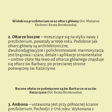
Widoki na prezbiterium oraz ołtarz główny
(fot. Marianne
Kirchner i Beata Bronkowska).
2. Ołtarze boczne
– mieszczące się na styku nawy z
prezbiterium, powstały w 1699 roku. Podobnie jak
ołtarz główny są architektoniczne,
dwukondygnacyjne i polichromowane: marmoryzacja
jest brązowa i szara, detale i aplikacje ornamentalne
– srebno-złote. Na lewo od ołtarza głównego znajduje
się ołtarz św. Barbary, po przeciwnej stronie
poświęcony św. Katarzynie.
Boczne ołatarze poświęcone są św. Barbarze oraz św.
Katarzynie
(fot. Beata Bronkowska).
3. Ambona
– ustawiona jest przy północnej ścianie
prezbiterium. Pochodzi z 1716 roku. Wykonana z