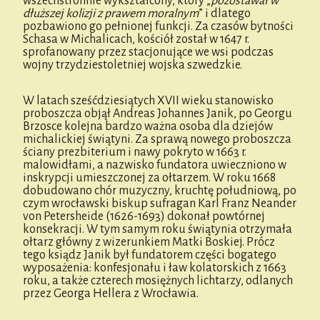
wszechstronnie wykształcony, który „
pozostawał
w
dłuższej kolizji z prawem moralnym
” i dlatego
pozbawiono go pełnionej funkcji. Za czasów bytności
Schasa w Michalicach, kościół został w 1647 r.
sprofanowany przez stacjonujące we wsi podczas
wojny trzydziestoletniej wojska szwedzkie.
W latach sześćdziesiątych XVII wieku stanowisko
proboszcza objął Andreas Johannes Janik, po Georgu
Brzosce kolejna bardzo ważna osoba dla dziejów
michalickiej świątyni. Za sprawą nowego proboszcza
ściany prezbiterium i nawy pokryto w 1663 r.
malowidłami, a nazwisko fundatora uwieczniono w
inskrypcji umieszczonej za ołtarzem. W roku 1668
dobudowano chór muzyczny, kruchtę południową, po
czym wrocławski biskup sufragan Karl Franz Neander
von Petersheide (1626-1693) dokonał powtórnej
konsekracji. W tym samym roku świątynia otrzymała
ołtarz główny z wizerunkiem Matki Boskiej. Prócz
tego ksiądz Janik był fundatorem części bogatego
wyposażenia: konfesjonału i ław kolatorskich z 1663
roku, a także czterech mosiężnych lichtarzy, odlanych
przez Georga Hellera z Wrocławia.