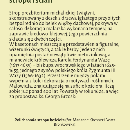
stropu i ścian
Strop prezbiterium michalickiej świątyni,
skonstruowany z desek z drzewa iglastego przybitych
bezpośrednio do belek więźby dachowej, pokrywa w
całości dekoracja malarska wykonana temperą na
zaprawie kredowo-klejowej. Jego powierzchnia
składa się z dwóch części.
W kasetonach mieszczą się przedstawienia figuralne,
wizerunki świętych, a także herby. Jeden z nich
upamiętnia postać niewątpliwie nietuzinkową, a
mianowicie królewicza Karola Ferdynanda Wazę
(1613-1655) – biskupa wrocławskiego w latach 1625-
1655, jednego z synów polskiego króla Zygmunta III
Wazy (1566-1632). Przestrzenie między polami
wypełnia z kolei dekoracja o motywach roślinnych.
Malowidła, znajdujące się na suficie kościoła, liczą
sobie już ponad 400 lat. Powstały w roku 1624, a więc
za probostwa ks. Georga Brzoski.
Polichromie stropu kościoła
(fot. Marianne Kirchner i Beata
Bronkowska).