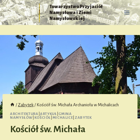
Przejdź
Towarzystwo Przyjaciół
do
Namysłowa i Ziemi
treści
Namysłowskiej
/
Zabytek
/
Kościół św. Michała Archanioła w Michalicach
ARCHITEKTURA
|
ARTYKUŁ
|
GMINA
NAMYSŁÓW
|
KOŚCIÓŁ
|
MICHALICE
|
ZABYTEK
Kościół św. Michała