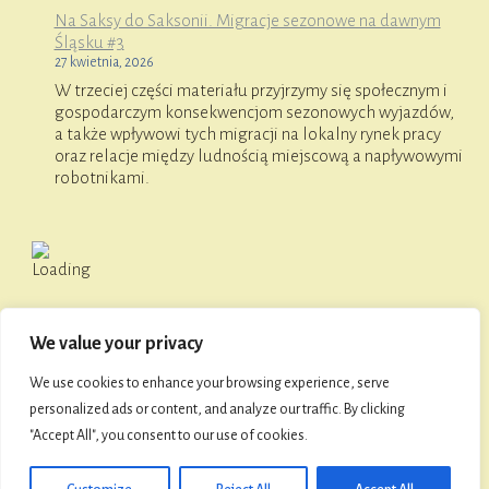
Na Saksy do Saksonii. Migracje sezonowe na dawnym
Śląsku #3
27 kwietnia, 2026
W trzeciej części materiału przyjrzymy się społecznym i
gospodarczym konsekwencjom sezonowych wyjazdów,
a także wpływowi tych migracji na lokalny rynek pracy
oraz relacje między ludnością miejscową a napływowymi
robotnikami.
We value your privacy
O FaniMani
We use cookies to enhance your browsing experience, serve
personalized ads or content, and analyze our traffic. By clicking
"Accept All", you consent to our use of cookies.
© 2026 Towarzystwo Przyjaciół Namysłowa i Ziemi
Namysłowskiej