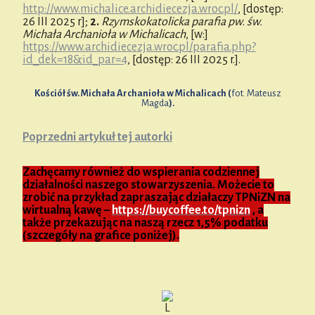
http://www.michalice.archidiecezja.wroc.pl/
, [dostęp:
26 III 2025 r];
2.
Rzymskokatolicka parafia pw. św.
Michała Archanioła w Michalicach
, [w:]
https://www.archidiecezja.wroc.pl/parafia.php?
id_dek=18&id_par=4
, [dostęp: 26 III 2025 r.].
Kościół św. Michała Archanioła w Michalicach (
fot. Mateusz
Magda
).
Poprzedni artykuł tej autorki
Zachęcamy również do wspierania codziennej
działalności naszego stowarzyszenia. Możecie to
zrobić na przykład zapraszając działaczy TPNiZN na
wirtualną kawę –
https://buycoffee.to/tpnizn
, a
także przekazując na naszą rzecz 1,5% podatku
(szczegóły na grafice poniżej).