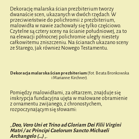
Dekorację malarska ścian prezbiterium tworzy
dwanaście scen, ukazanych w dwóch rzędach. W
przeciwieństwie do polichromii z prezbiterium,
malowidła w nawie zachowały się tylko częściowo.
Czytelne są cztery sceny na ścianie południowej, za to
na elewacji północnej polichromie uległy niestety
całkowitemu zniszczeniu. Na ścianach ukazano sceny
ze Starego, jak również Nowego Testamentu.
Dekoracja malarska ścian prezbiterium
(fot. Beata Bronkowska
i Marianne Kirchner).
Pomiędzy malowidłami, za ołtarzem, znajduje się
inskrypcja fundacyjna ujęta w malowane obramienie
z ornamentu zwijanego, z chronostychem,
rozpoczynającym się słowami:
„
Deo, Vero Uni et Trino ad Gloriam Dei Filii Virgini
Matri / ac Principi Caelorum Sancto Michaeli
Archangelo (…)
„.