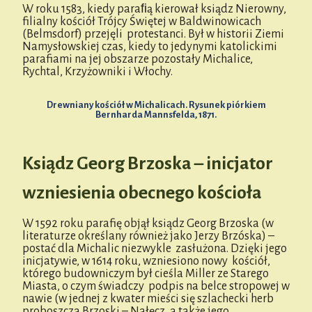
W roku 1583, kiedy paraﬁą kierował ksiądz Nierowny,
filialny kościół Trójcy Świętej w Baldwinowicach
(Belmsdorf) przejęli protestanci. Był w historii Ziemi
Namysłowskiej czas, kiedy to jedynymi katolickimi
parafiami na jej obszarze pozostały Michalice,
Rychtal, Krzyżowniki i Włochy.
Drewniany kościół w Michalicach. Rysunek piórkiem
Bernharda Mannsfelda, 1871.
Ksiądz Georg Brzoska – inicjator
wzniesienia obecnego kościoła
W 1592 roku parafię objął ksiądz Georg Brzoska (w
literaturze określany również jako Jerzy Brzóska) –
postać dla Michalic niezwykle zasłużona. Dzięki jego
inicjatywie, w 1614 roku, wzniesiono nowy kościół,
którego budowniczym był cieśla Miller ze Starego
Miasta, o czym świadczy podpis na belce stropowej w
nawie (w jednej z kwater mieści się szlachecki herb
proboszcza Brzoski – Nałęcz, a także jego