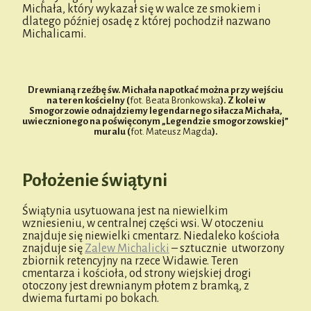
Michała, który wykazał się w walce ze smokiem i
dlatego później osadę z której pochodził nazwano
Michalicami.
Drewnianą rzeźbę św. Michała napotkać można przy wejściu
na teren kościelny (
fot. Beata Bronkowska
). Z kolei w
Smogorzowie odnajdziemy legendarnego siłacza Michała,
uwiecznionego na poświęconym „Legendzie smogorzowskiej”
muralu (
fot. Mateusz Magda
).
Położenie świątyni
Świątynia usytuowana jest na niewielkim
wzniesieniu, w centralnej części wsi. W otoczeniu
znajduje się niewielki cmentarz. Niedaleko kościoła
znajduje się
Zalew Michalicki
– sztucznie utworzony
zbiornik retencyjny na rzece Widawie. Teren
cmentarza i kościoła, od strony wiejskiej drogi
otoczony jest drewnianym płotem z bramką, z
dwiema furtami po bokach.