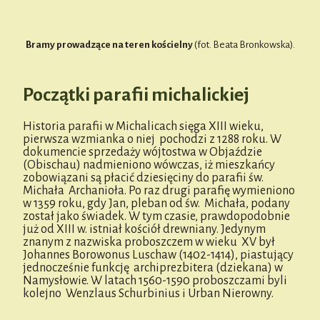
Bramy prowadzące na teren kościelny
(fot. Beata Bronkowska).
Początki parafii michalickiej
Historia parafii w Michalicach sięga XIII wieku,
pierwsza wzmianka o niej pochodzi z 1288 roku. W
dokumencie sprzedaży wójtostwa w Objaździe
(Obischau) nadmieniono wówczas, iż mieszkańcy
zobowiązani są płacić dziesięciny do parafii św.
Michała Archanioła. Po raz drugi parafię wymieniono
w 1359 roku, gdy Jan, pleban od św. Michała, podany
został jako świadek. W tym czasie, prawdopodobnie
już od XIII w. istniał kościół drewniany. Jedynym
znanym z nazwiska proboszczem w wieku XV był
Johannes Borowonus Luschaw (1402-1414), piastujący
jednocześnie funkcję archiprezbitera (dziekana) w
Namysłowie. W latach 1560-1590 proboszczami byli
kolejno Wenzlaus Schurbinius i Urban Nierowny.