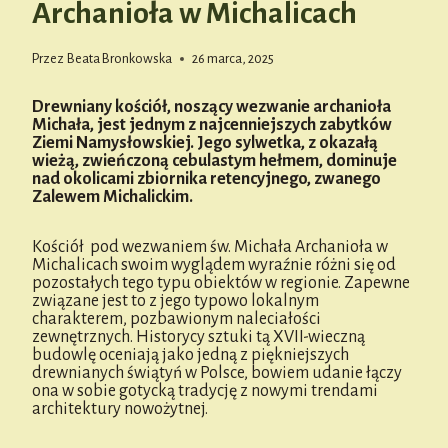
Archanioła w Michalicach
Przez
Beata Bronkowska
26 marca, 2025
Drewniany kościół, noszący wezwanie archanioła
Michała, jest jednym z najcenniejszych zabytków
Ziemi Namysłowskiej. Jego sylwetka, z okazałą
wieżą, zwieńczoną cebulastym hełmem, dominuje
nad okolicami zbiornika retencyjnego, zwanego
Zalewem Michalickim.
Kościół pod wezwaniem św. Michała Archanioła w
Michalicach swoim wyglądem wyraźnie różni się od
pozostałych tego typu obiektów w regionie. Zapewne
związane jest to z jego typowo lokalnym
charakterem, pozbawionym naleciałości
zewnętrznych. Historycy sztuki tą XVII-wieczną
budowlę oceniają jako jedną z piękniejszych
drewnianych świątyń w Polsce, bowiem udanie łączy
ona w sobie gotycką tradycję z nowymi trendami
architektury nowożytnej.