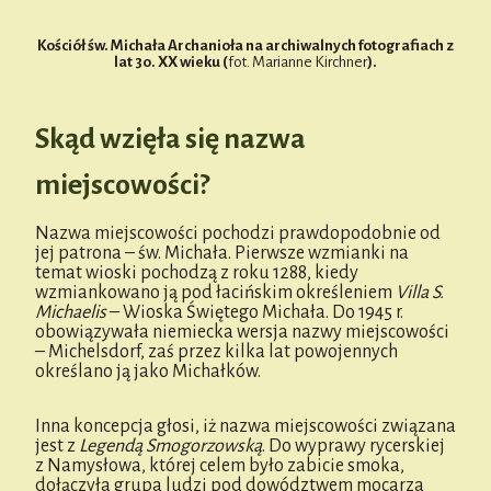
Kościół św. Michała Archanioła na archiwalnych fotografiach z
lat 30. XX wieku (
fot. Marianne Kirchner
).
Skąd wzięła się nazwa
miejscowości?
Nazwa miejscowości pochodzi prawdopodobnie od
jej patrona – św. Michała. Pierwsze wzmianki na
temat wioski pochodzą z roku 1288, kiedy
wzmiankowano ją pod łacińskim określeniem
Villa S.
Michaelis
– Wioska Świętego Michała. Do 1945 r.
obowiązywała niemiecka wersja nazwy miejscowości
– Michelsdorf, zaś przez kilka lat powojennych
określano ją jako Michałków.
Inna koncepcja głosi, iż nazwa miejscowości związana
jest z
Legendą Smogorzowską
. Do wyprawy rycerskiej
z Namysłowa, której celem było zabicie smoka,
dołączyła grupa ludzi pod dowództwem mocarza