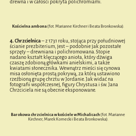
drewna i w całości pokryta polichromiami.
Kościelna ambona
(fot. Marianne Kirchner i Beata Bronkowska).
4. Chrzcielnica
– z 1731 roku, stojąca przy południowej
ścianie prezbiterium, jest – podobnie jak pozostałe
sprzęty – drewniana i polichromowana. Stopie
nadano kształt klęczącego anioła, który dźwiga
czaszę zdobioną główkami anielskimi, a także
kwiatami słonecznika. Wewnątrz mieści się cynowa
misa osłonięta prostą pokrywą, za którą ustawiono
rzeźbioną grupę chrztu w Jordanie. Jak widać na
fotografii współczesnej, figury Chrystusa i św. Jana
Chrzciciela nie są obecnie eksponowane.
Barokowa chrzcielnica w kościele w Michalicach
(fot. Marianne
Kirchner, Marek Kornecki i Beata Bronkowska).