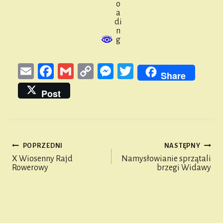
E
Fa
G
Co
M
T
Share
m
ce
m
py
es
wi
Post
ail
bo
ail
Li
se
tt
ok
nk
n
er
ge
POPRZEDNI
NASTĘPNY
r
Nawigacja
X Wiosenny Rajd
Namysłowianie sprzątali
Rowerowy
brzegi Widawy
wpisu