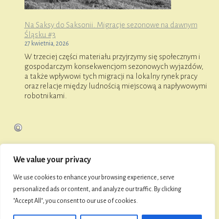
Na Saksy do Saksonii. Migracje sezonowe na dawnym
Śląsku #3
27 kwietnia, 2026
W trzeciej części materiału przyjrzymy się społecznym i
gospodarczym konsekwencjom sezonowych wyjazdów,
a także wpływowi tych migracji na lokalny rynek pracy
oraz relacje między ludnością miejscową a napływowymi
robotnikami.
We value your privacy
O FaniMani
We use cookies to enhance your browsing experience, serve
personalized ads or content, and analyze our traffic. By clicking
"Accept All", you consent to our use of cookies.
© 2026 Towarzystwo Przyjaciół Namysłowa i Ziemi
Namysłowskiej