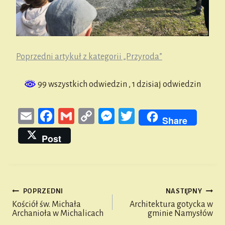
Poprzedni artykuł z kategorii „Przyroda”
99 wszystkich odwiedzin
, 1 dzisiaj odwiedzin
E
Fa
G
Co
M
T
Share
m
ce
m
py
es
wi
Post
ail
bo
ail
Li
se
tt
ok
nk
n
er
ge
POPRZEDNI
NASTĘPNY
r
Nawigacja
Kościół św. Michała
Architektura gotycka w
Archanioła w Michalicach
gminie Namysłów
wpisu