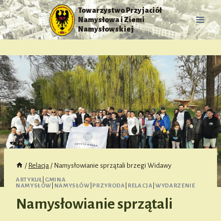
Przejdź
Towarzystwo Przyjaciół
do
Namysłowa i Ziemi
treści
Namysłowskiej
/
Relacja
/
Namysłowianie sprzątali brzegi Widawy
ARTYKUŁ
|
GMINA
NAMYSŁÓW
|
NAMYSŁÓW
|
PRZYRODA
|
RELACJA
|
WYDARZENIE
Namysłowianie sprzątali