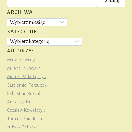
Szukaj
ARCHIWA
Archiwa
KATEGORIE
Kategorie
AUTORZY:
Mateusz Magda
Milena Fakowska
Monika Mikołajczyk
Bartłomiej Porzucek
Sebastian Ruszała
Anna Iżycka
Czesław Kowalczyk
Tomasz Śniadecki
Łukasz Ocharski