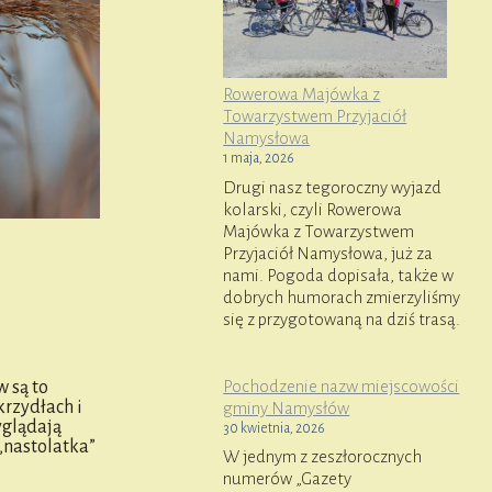
Rowerowa Majówka z
Towarzystwem Przyjaciół
Namysłowa
1 maja, 2026
Drugi nasz tegoroczny wyjazd
kolarski, czyli Rowerowa
Majówka z Towarzystwem
Przyjaciół Namysłowa, już za
nami. Pogoda dopisała, także w
dobrych humorach zmierzyliśmy
się z przygotowaną na dziś trasą.
Pochodzenie nazw miejscowości
 są to
krzydłach i
gminy Namysłów
yglądają
30 kwietnia, 2026
„nastolatka”
W jednym z zeszłorocznych
numerów „Gazety