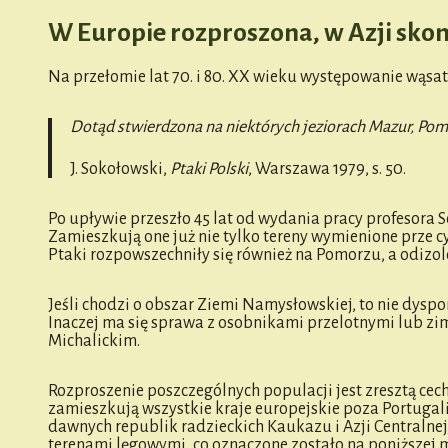
W Europie rozproszona, w Azji sk
Na przełomie lat 70. i 80. XX wieku występowanie wąsat
Dotąd stwierdzona na niektórych jeziorach Mazur, Pomo
J. Sokołowski,
Ptaki Polski
, Warszawa 1979, s. 50.
Po upływie przeszło 45 lat od wydania pracy profesora 
Zamieszkują one już nie tylko tereny wymienione prze c
Ptaki rozpowszechniły się również na Pomorzu, a odizo
Jeśli chodzi o obszar Ziemi Namysłowskiej, to nie dys
Inaczej ma się sprawa z osobnikami przelotnymi lub zi
Michalickim.
Rozproszenie poszczególnych populacji jest zresztą ce
zamieszkują wszystkie kraje europejskie poza Portugali
dawnych republik radzieckich Kaukazu i Azji Centralnej
terenami lęgowymi, co oznaczone zostało na poniższej 