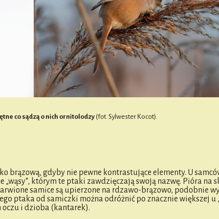
ne co sądzą o nich ornitolodzy
(fot. Sylwester Kocot).
ko brązową, gdyby nie pewne kontrastujące elementy. U samców
ne „wąsy”, którym te ptaki zawdzięczają swoją nazwę. Pióra na s
 ubarwione samice są upierzone na rdzawo-brązowo, podobnie w
ego ptaka od samiczki można odróżnić po znacznie większej u 
h oczu i dzioba (kantarek).