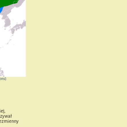
ns).
ej,
azywał
iezmienny