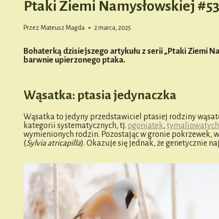
Ptaki Ziemi Namysłowskiej #5
Przez
Mateusz Magda
2 marca, 2025
Bohaterką dzisiejszego artykułu z serii „Ptaki Ziemi 
barwnie upierzonego ptaka.
Wąsatka: ptasia jedynaczka
Wąsatka to jedyny przedstawiciel ptasiej rodziny wąsat
kategorii systematycznych, tj.
ogoniatek
,
tymaliowatych
wymienionych rodzin. Pozostając w gronie pokrzewek, w
(
Sylvia atricapilla
). Okazuje się jednak, że genetycznie 