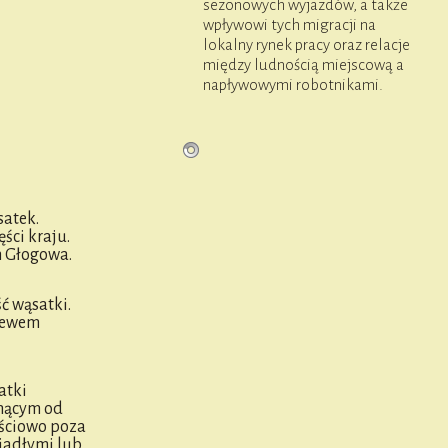
sezonowych wyjazdów, a także
wpływowi tych migracji na
lokalny rynek pracy oraz relacje
między ludnością miejscową a
napływowymi robotnikami.
satek.
ści kraju.
h Głogowa.
ć wąsatki.
alewem
atki
gnącym od
ęściowo poza
iadłymi lub