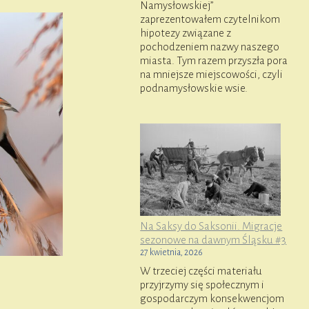
Namysłowskiej”
zaprezentowałem czytelnikom
hipotezy związane z
pochodzeniem nazwy naszego
miasta. Tym razem przyszła pora
na mniejsze miejscowości, czyli
podnamysłowskie wsie.
Na Saksy do Saksonii. Migracje
sezonowe na dawnym Śląsku #3
27 kwietnia, 2026
W trzeciej części materiału
przyjrzymy się społecznym i
gospodarczym konsekwencjom