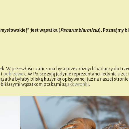
3
Namysłowskiej” jest wąsatka (
Panarus biarmicus
). Poznajmy bl
ek. W przeszłości zaliczana była przez różnych badaczy do trze
i
pokrzewe
k. W Polsce żyją jedynie reprezentanci jedynie trzeci
ąsatka byłaby bliską kuzynką opisywanej już na naszej stroni
najbliższymi wąsatkom ptakami są
skowronki
.