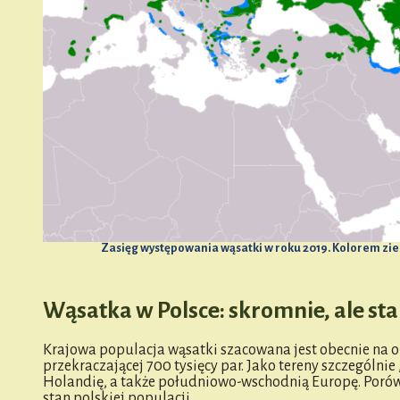
Zasięg występowania wąsatki w roku 2019. Kolorem z
Wąsatka w Polsce: skromnie, ale sta
Krajowa populacja wąsatki szacowana jest obecnie na ok
przekraczającej 700 tysięcy par. Jako tereny szczególn
Holandię, a także południowo-wschodnią Europę. Porów
stan polskiej populacji.