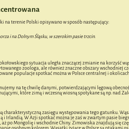
oncentrowana
ki na terenie Polski opisywano w sposób następujący:
rza i na Dolnym Śląsku, w szerokim pasie trzcin
.
Sokołowskiego sytuacja uległa znaczącej zmianie na korzyść wą
ytowanego zoologa, ale również znaczne obszary wschodniej czę
lowane populacje spotkać można w Polsce centralnej i okolicac
ponujemy na tę chwilę danymi, potwierdzającymi lęgową obecnoś
mującymi, które zimą i wczesną wiosną spotykane są np. nad Z
chą charakterystyczną zasięgu występowania tego gatunku. Wąs
ą i Irlandią. W Azji spotkać można je zaś w zwartym pasie bie
, aż po Mongolię i wschodnie Chiny. Zimowiska znajdują się cz
mapie osobnym kolorem. Wąsatki żyjące w Polsce są ptakami os