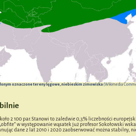
ielonym oznaczone tereny lęgowe, niebieskim zimowiska
(Wikimedia Commo
bilnie
oło 2 100 par. Stanowi to zaledwie 0,3% liczebności europejski
ie „obfite” w występowanie wąsatek już profesor Sokołowski wsk
nując dane z lat 2010 i 2020 zaobserwować można stabilny, n