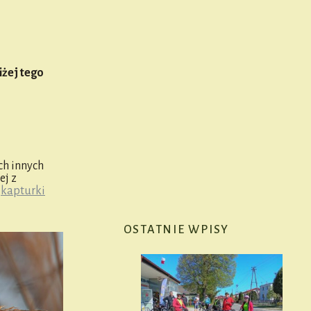
iżej tego
ch innych
ej z
e
kapturki
OSTATNIE WPISY