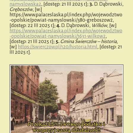
namyslowska2
, [dostęp: 21 III 2025 r.];
3.
D. Dąbrowski,
Gręboszów
, [w:]
https://www.palaceslaska.pl/index.php/wojewodztwo
-opolskie/powiat-namyslowski/380-greboszow2,
[dostęp: 22 III 2025 r.];
4.
D. Dąbrowski,
Wilków
, [w:]
https://www.palaceslaska.pl/index.php/wojewodztwo
-opolskie/powiat-namyslowski/1631-wilkow2
,
[dostęp: 21 III 2025 r.];
5.
Gmina Świerczów – historia
,
[w:]
https://swierczow.pl/120/historia.html
, [dostęp: 21
III 2025 r.].