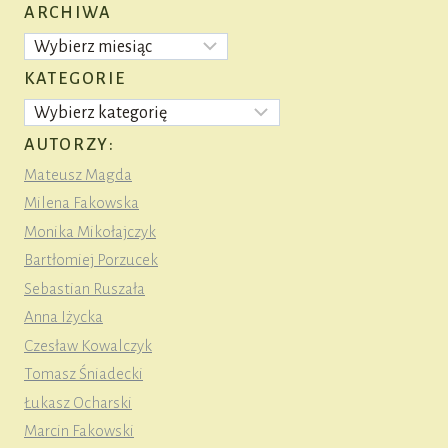
ARCHIWA
Archiwa
KATEGORIE
Kategorie
AUTORZY:
Mateusz Magda
Milena Fakowska
Monika Mikołajczyk
Bartłomiej Porzucek
Sebastian Ruszała
Anna Iżycka
Czesław Kowalczyk
Tomasz Śniadecki
Łukasz Ocharski
Marcin Fakowski