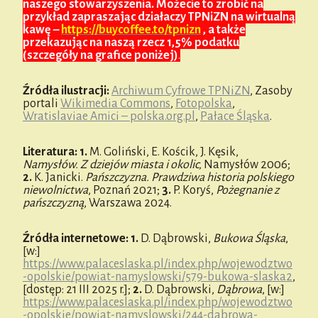
naszego stowarzyszenia. Możecie to zrobić na
przykład zapraszając działaczy TPNiZN na wirtualną
kawę –
https://buycoffee.to/tpnizn
, a także
przekazując na naszą rzecz 1,5% podatku
(szczegóły na grafice poniżej)
.
Źródła ilustracji:
Archiwum Cyfrowe TPNiZN
, Zasoby
portali
Wikimedia Commons
,
Fotopolska
,
Wratislaviae Amici – polska.org.pl
,
Pałace Śląska
.
Literatura:
1.
M. Goliński, E. Kościk, J. Kęsik,
Namysłów. Z dziejów miasta i okolic,
Namysłów 2006;
2.
K. Janicki.
Pańszczyzna. Prawdziwa historia polskiego
niewolnictwa
, Poznań 2021;
3.
P. Koryś,
Pożegnanie z
pańszczyzną
, Warszawa 2024.
Źródła internetowe:
1.
D. Dąbrowski,
Bukowa Śląska
,
[w:]
https://www.palaceslaska.pl/index.php/wojewodztwo
-opolskie/powiat-namyslowski/579-bukowa-slaska2
,
[dostęp: 21 III 2025 r.];
2.
D. Dąbrowski,
Dąbrowa
, [w:]
https://www.palaceslaska.pl/index.php/wojewodztwo
-opolskie/powiat-namyslowski/244-dabrowa-