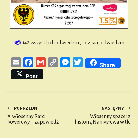
142 wszystkich odwiedzin
, 1 dzisiaj odwiedzin
E
Fa
G
Co
M
T
Share
m
ce
m
py
es
wi
Post
ail
bo
ail
Li
se
tt
ok
nk
n
er
ge
POPRZEDNI
NASTĘPNY
r
Nawigacja
X Wiosenny Rajd
Wiosenny spacer z
Rowerowy – zapowiedź
historią Namysłowa w tle
wpisu