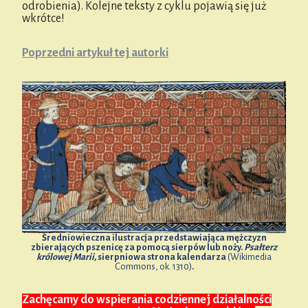
odrobienia). Kolejne teksty z cyklu pojawią się już
wkrótce!
Poprzedni artykuł tej autorki
Średniowieczna ilustracja przedstawiająca mężczyzn
zbierających pszenicę za pomocą sierpów lub noży.
Psałterz
królowej Marii
, sierpniowa strona kalendarza
(Wikimedia
Commons, ok. 1310)
.
Zachęcamy do wspierania codziennej działalności