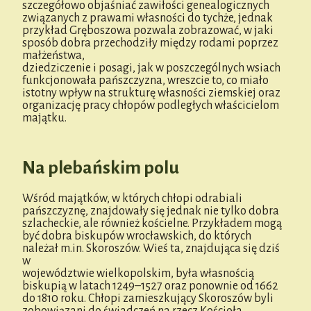
szczegółowo objaśniać zawiłości genealogicznych
związanych z prawami własności do tychże, jednak
przykład Gręboszowa pozwala zobrazować, w jaki
sposób dobra przechodziły między rodami poprzez
małżeństwa,
dziedziczenie i posagi, jak w poszczególnych wsiach
funkcjonowała pańszczyzna, wreszcie to, co miało
istotny wpływ na strukturę własności ziemskiej oraz
organizację pracy chłopów podległych właścicielom
majątku.
Na plebańskim polu
Wśród majątków, w których chłopi odrabiali
pańszczyznę, znajdowały się jednak nie tylko dobra
szlacheckie, ale również kościelne. Przykładem mogą
być dobra biskupów wrocławskich, do których
należał m.in. Skoroszów. Wieś ta, znajdująca się dziś
w
województwie wielkopolskim, była własnością
biskupią w latach 1249–1527 oraz ponownie od 1662
do 1810 roku. Chłopi zamieszkujący Skoroszów byli