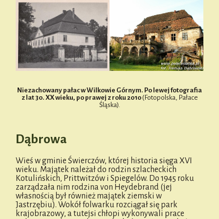
Niezachowany pałac w Wilkowie Górnym. Po lewej fotografia
z lat 30. XX wieku, po prawej z roku 2010
(Fotopolska, Pałace
Śląska).
Dąbrowa
Wieś w gminie Świerczów, której historia sięga XVI
wieku. Majątek należał do rodzin szlacheckich
Kotulińskich, Prittwitzów i Spiegelów. Do 1945 roku
zarządzała nim rodzina von Heydebrand (jej
własnością był również majątek ziemski w
Jastrzębiu). Wokół folwarku rozciągał się park
krajobrazowy, a tutejsi chłopi wykonywali prace