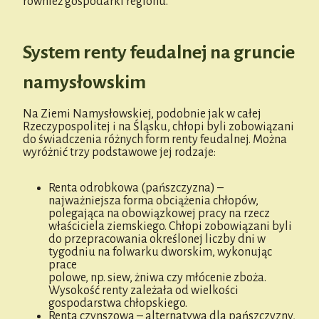
również gospodarki regionu.
System renty feudalnej na gruncie
namysłowskim
Na Ziemi Namysłowskiej, podobnie jak w całej
Rzeczypospolitej i na Śląsku, chłopi byli zobowiązani
do świadczenia różnych form renty feudalnej. Można
wyróżnić trzy podstawowe jej rodzaje:
Renta odrobkowa (pańszczyzna) –
najważniejsza forma obciążenia chłopów,
polegająca na obowiązkowej pracy na rzecz
właściciela ziemskiego. Chłopi zobowiązani byli
do przepracowania określonej liczby dni w
tygodniu na folwarku dworskim, wykonując
prace
polowe, np. siew, żniwa czy młócenie zboża.
Wysokość renty zależała od wielkości
gospodarstwa chłopskiego.
Renta czynszowa – alternatywa dla pańszczyzny,