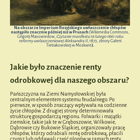
Na obszarze Imperium Rosyjskiego uwłaszczenie chłopów
nastąpiło znacznie później niż w Prusach
(Wikimedia Commons,
Grigorij Masowiedow,
Czytanie manifestu 19 lutego 1861 roku
reformy uwłaszczeniowej Aleksandra II
, 1873, zbiory Galerii
Tietiakowskiej w Moskwie
).
Jakie było znaczenie renty
odrobkowej dla naszego obszaru?
Pańszczyzna na Ziemi Namysłowskiej była
centralnym elementem systemu feudalnego. Po
pierwsze, w sposób znaczący wpływała na codzienne
życie chłopów. Z drugiej strony determinowała
strukturę gospodarczą regionu. Folwarki i majątki
ziemskie, takie jak te w Gręboszowie, Wilkowie,
Dąbrowie czy Bukowie Śląskiej, organizowały pracę
chłopów, którzy odrabiali rentę odrobkową, płacili
czynsz lub oddawali część plonów w ramach renty