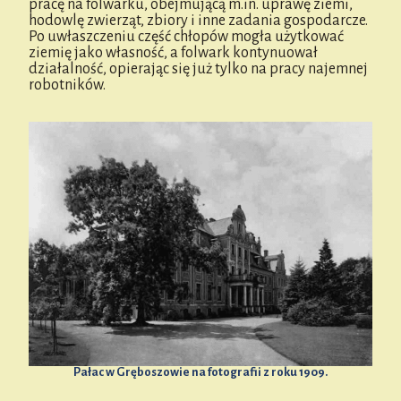
pracę na folwarku, obejmującą m.in. uprawę ziemi,
hodowlę zwierząt, zbiory i inne zadania gospodarcze.
Po uwłaszczeniu część chłopów mogła użytkować
ziemię jako własność, a folwark kontynuował
działalność, opierając się już tylko na pracy najemnej
robotników.
Pałac w Gręboszowie na fotografii z roku 1909.