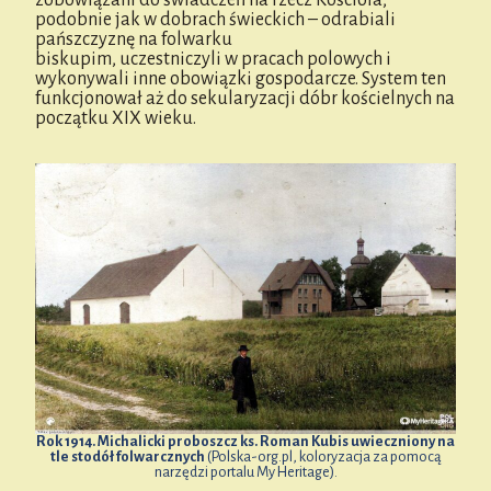
zobowiązani do świadczeń na rzecz Kościoła,
podobnie jak w dobrach świeckich – odrabiali
pańszczyznę na folwarku
biskupim, uczestniczyli w pracach polowych i
wykonywali inne obowiązki gospodarcze. System ten
funkcjonował aż do sekularyzacji dóbr kościelnych na
początku XIX wieku.
Rok 1914. Michalicki proboszcz ks. Roman Kubis uwieczniony na
tle stodół folwarcznych
(Polska-org.pl, koloryzacja za pomocą
narzędzi portalu My Heritage).