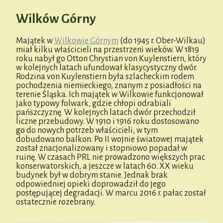
Wilków Górny
Majątek w
Wilkowie Górnym
(do 1945 r. Ober-Wilkau)
miał kilku właścicieli na przestrzeni wieków. W 1819
roku nabył go Otton Chrystian von Kuylenstiern, który
w kolejnych latach ufundował klasycystyczny dwór.
Rodzina von Kuylenstiern była szlacheckim rodem
pochodzenia niemieckiego, znanym z posiadłości na
terenie Śląska. Ich majątek w Wilkowie funkcjonował
jako typowy folwark, gdzie chłopi odrabiali
pańszczyznę. W kolejnych latach dwór przechodził
liczne przebudowy. W 1910 i 1916 roku dostosowano
go do nowych potrzeb właścicieli, w tym
dobudowano balkon. Po II wojnie światowej majątek
został znacjonalizowany i stopniowo popadał w
ruinę. W czasach PRL nie prowadzono większych prac
konserwatorskich, a jeszcze w latach 60. XX wieku
budynek był w dobrym stanie. Jednak brak
odpowiedniej opieki doprowadził do jego
postępującej degradacji. W marcu 2016 r. pałac został
ostatecznie rozebrany.