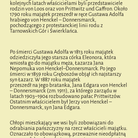
kolejnych latach właścicielami byli przedstawiciele
rodzin von Loos oraz von Prittwitz und Gaffron. Około
1790 roku majątek przeszedł w ręce Gustawa Adolfa
hrabiego von Henckel – Donnersmarck,
pochodzącego z protestanckiej linii rodu z
Tarnowskich Gór i Świerklańca.
Po śmierci Gustawa Adolfa w 1813 roku majątek
odziedziczyła jego starsza córka Eleonora, która
wniosła go do majątku męża, Łazarza Jana
Nepomuka von Henckel–Donnersmarck. Po jego
śmierci w 1859 roku Gręboszów objął ich najstarszy
syn Łazarz. W 1887 roku majątek
przeszedł na jego bratanka, Jana Edgara von Henckel
– Donnersmarck (zm. 1911), za którego zarządu w
latach 1903–1904 rozbudowano pałac Prittwitzów.
Ostatnim właścicielem był Jerzy von Henckel –
Donnersmarck, syn Jana Edgara.
Chłopi mieszkający we wsi byli zobowiązani do
odrabiania pańszczyzny na rzecz właścicieli majątku.
Oznaczało to obowiązkową, przeważnie nieodpłatną