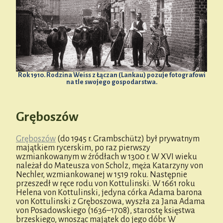
Rok 1910. Rodzina Weiss z Łączan (Lankau) pozuje fotografowi
na tle swojego gospodarstwa.
Gręboszów
Gręboszów
(do 1945 r. Grambschütz) był prywatnym
majątkiem rycerskim, po raz pierwszy
wzmiankowanym w źródłach w 1300 r. W XVI wieku
należał do Mateusza von Scholz, męża Katarzyny von
Nechler, wzmiankowanej w 1519 roku. Następnie
przeszedł w ręce rodu von Kottulinski. W 1661 roku
Helena von Kottulinski, jedyna córka Adama barona
von Kottulinski z Gręboszowa, wyszła za Jana Adama
von Posadowskiego (1636–1708), starostę księstwa
brzeskiego, wnosząc majątek do jego dóbr. W