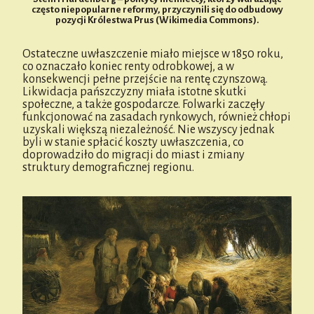
często niepopularne reformy, przyczynili się do odbudowy
pozycji Królestwa Prus (Wikimedia Commons).
Ostateczne uwłaszczenie miało miejsce w 1850 roku,
co oznaczało koniec renty odrobkowej, a w
konsekwencji pełne przejście na rentę czynszową.
Likwidacja pańszczyzny miała istotne skutki
społeczne, a także gospodarcze. Folwarki zaczęły
funkcjonować na zasadach rynkowych, również chłopi
uzyskali większą niezależność. Nie wszyscy jednak
byli w stanie spłacić koszty uwłaszczenia, co
doprowadziło do migracji do miast i zmiany
struktury demograficznej regionu.