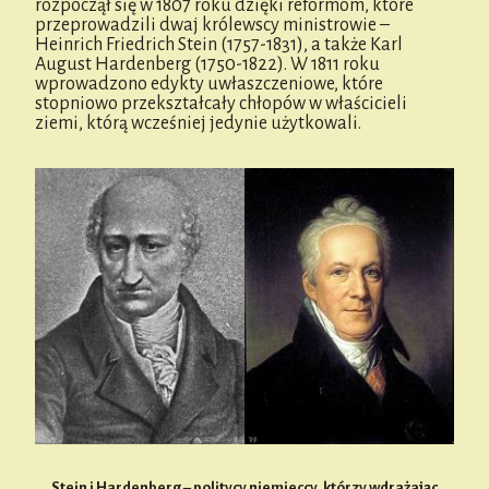
rozpoczął się w 1807 roku dzięki reformom, które
przeprowadzili dwaj królewscy ministrowie –
Heinrich Friedrich Stein (1757-1831), a także Karl
August Hardenberg (1750-1822). W 1811 roku
wprowadzono edykty uwłaszczeniowe, które
stopniowo przekształcały chłopów w właścicieli
ziemi, którą wcześniej jedynie użytkowali.
Stein i Hardenberg – politycy niemieccy, którzy wdrażając