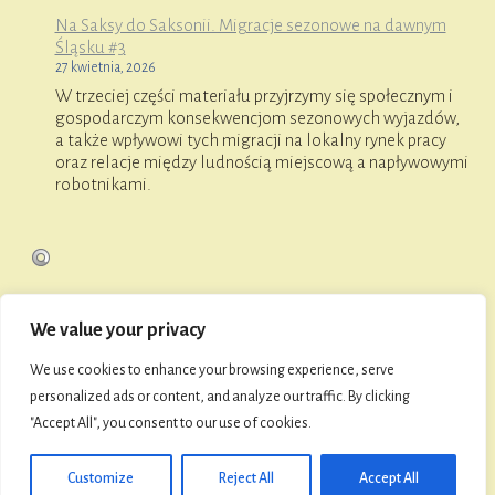
Na Saksy do Saksonii. Migracje sezonowe na dawnym
Śląsku #3
27 kwietnia, 2026
W trzeciej części materiału przyjrzymy się społecznym i
gospodarczym konsekwencjom sezonowych wyjazdów,
a także wpływowi tych migracji na lokalny rynek pracy
oraz relacje między ludnością miejscową a napływowymi
robotnikami.
We value your privacy
O FaniMani
We use cookies to enhance your browsing experience, serve
personalized ads or content, and analyze our traffic. By clicking
"Accept All", you consent to our use of cookies.
© 2026 Towarzystwo Przyjaciół Namysłowa i Ziemi
Namysłowskiej
Customize
Reject All
Accept All