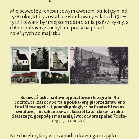
Miejscowość z renesansowym dworem istniejącym od
1588 roku, który został przebudowany w latach 1911–
1912. Folwark był miejscem odrabiania pańszczyzny, a
chłopi zobowiązani byli do pracy na polach
należących do majątku.
Bukowa Śląska na dawnej pocztówce i fotografii. Na
pocztówce (zasoby portalu polska-org.pl) przedstawiono
kościół ewangelicki, pomnik poległych na frontach I wojny
światowej mieszkańców wsi, kościół katolicki św. Jakuba
Starszego, gospodę z masarnią Swobody oraz pałac
(Polska-
org.pl, Fotopolska)
.
Nie chcielibyśmy w przypadku każdego majątku