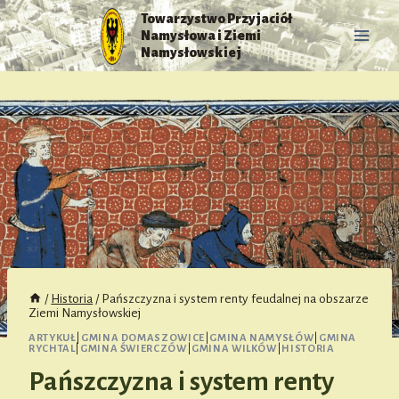
Przejdź
Towarzystwo Przyjaciół
do
Namysłowa i Ziemi
treści
Namysłowskiej
/
Historia
/
Pańszczyzna i system renty feudalnej na obszarze
Ziemi Namysłowskiej
ARTYKUŁ
|
GMINA DOMASZOWICE
|
GMINA NAMYSŁÓW
|
GMINA
RYCHTAL
|
GMINA ŚWIERCZÓW
|
GMINA WILKÓW
|
HISTORIA
Pańszczyzna i system renty