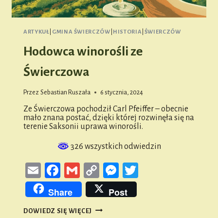
ARTYKUŁ
|
GMINA ŚWIERCZÓW
|
HISTORIA
|
ŚWIERCZÓW
Hodowca winorośli ze
Świerczowa
Przez
Sebastian Ruszała
6 stycznia, 2024
Ze Świerczowa pochodził Carl Pfeiffer – obecnie
mało znana postać, dzięki której rozwinęła się na
terenie Saksonii uprawa winorośli.
326 wszystkich odwiedzin
Email
Facebook
Gmail
Copy
Messenger
Twitter
Link
Share
Post
HODOWCA
DOWIEDZ SIĘ WIĘCEJ
WINOROŚLI