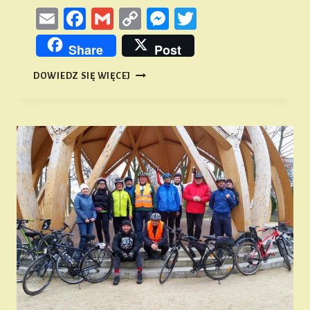
Email
Facebook
Gmail
Copy
Messenger
Twitter
Link
Share
Post
ZLOT
DOWIEDZ SIĘ WIĘCEJ
DETEKTORYSTYCZNY
„UWIERZ
W
MIEJSCE”