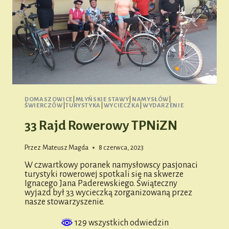
DOMASZOWICE
|
MŁYŃSKIE STAWY
|
NAMYSŁÓW
|
ŚWIERCZÓW
|
TURYSTYKA
|
WYCIECZKA
|
WYDARZENIE
33 Rajd Rowerowy TPNiZN
Przez
Mateusz Magda
8 czerwca, 2023
W czwartkowy poranek namysłowscy pasjonaci
turystyki rowerowej spotkali się na skwerze
Ignacego Jana Paderewskiego. Świąteczny
wyjazd był 33 wycieczką zorganizowaną przez
nasze stowarzyszenie.
129 wszystkich odwiedzin