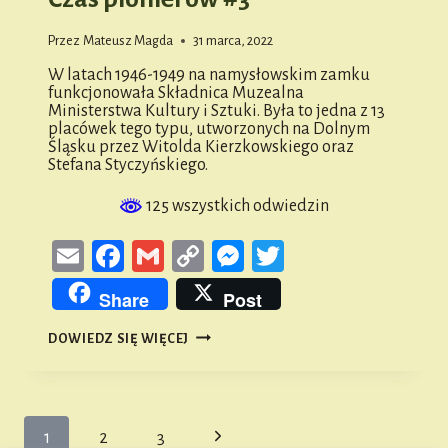
Przez
Mateusz Magda
31 marca, 2022
W latach 1946-1949 na namysłowskim zamku
funkcjonowała Składnica Muzealna
Ministerstwa Kultury i Sztuki. Była to jedna z 13
placówek tego typu, utworzonych na Dolnym
Śląsku przez Witolda Kierzkowskiego oraz
Stefana Styczyńskiego.
125 wszystkich odwiedzin
Email
Facebook
Gmail
Copy
Messenger
Twitter
Link
Share
Post
CZAS
DOWIEDZ SIĘ WIĘCEJ
PIONIERÓW
#3
Nawigacja
Następna
1
2
3