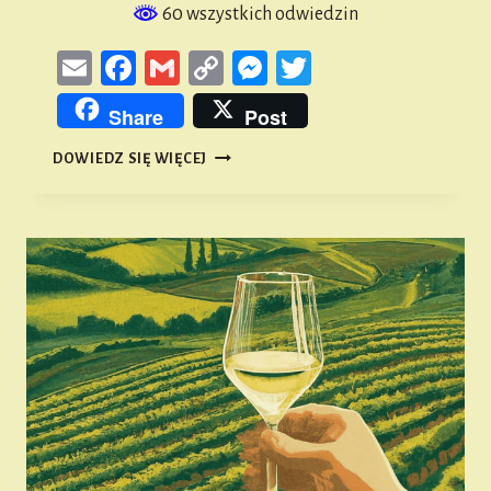
60 wszystkich odwiedzin
Email
Facebook
Gmail
Copy
Messenger
Twitter
Link
Share
Post
X
DOWIEDZ SIĘ WIĘCEJ
WIOSENNY
RAJD
ROWEROWY
–
ZAPOWIEDŹ