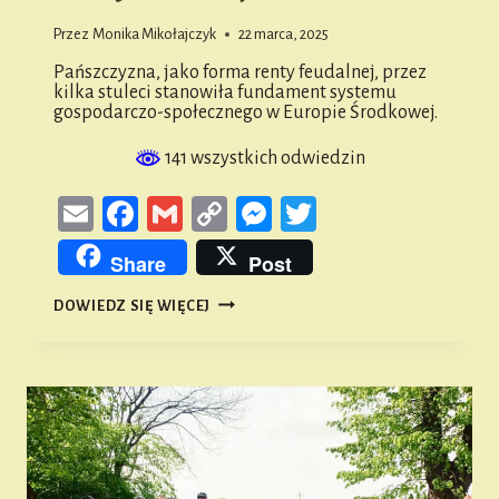
Przez
Monika Mikołajczyk
22 marca, 2025
Pańszczyzna, jako forma renty feudalnej, przez
kilka stuleci stanowiła fundament systemu
gospodarczo-społecznego w Europie Środkowej.
141 wszystkich odwiedzin
Email
Facebook
Gmail
Copy
Messenger
Twitter
Link
Share
Post
PAŃSZCZYZNA
DOWIEDZ SIĘ WIĘCEJ
I
SYSTEM
RENTY
FEUDALNEJ
NA
OBSZARZE
ZIEMI
NAMYSŁOWSKIEJ