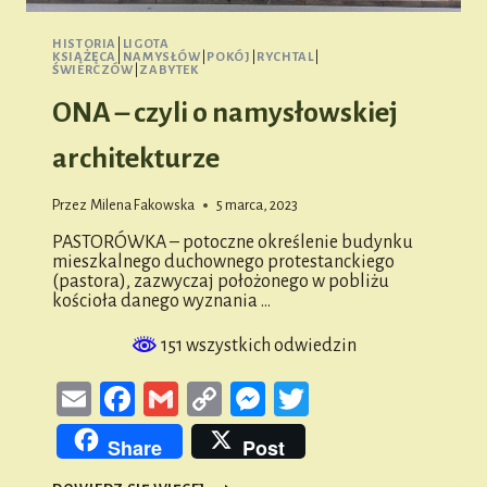
HISTORIA
|
LIGOTA
KSIĄŻĘCA
|
NAMYSŁÓW
|
POKÓJ
|
RYCHTAL
|
ŚWIERCZÓW
|
ZABYTEK
ONA – czyli o namysłowskiej
architekturze
Przez
Milena Fakowska
5 marca, 2023
PASTORÓWKA – potoczne określenie budynku
mieszkalnego duchownego protestanckiego
(pastora), zazwyczaj położonego w pobliżu
kościoła danego wyznania …
151 wszystkich odwiedzin
Email
Facebook
Gmail
Copy
Messenger
Twitter
Link
Share
Post
ONA