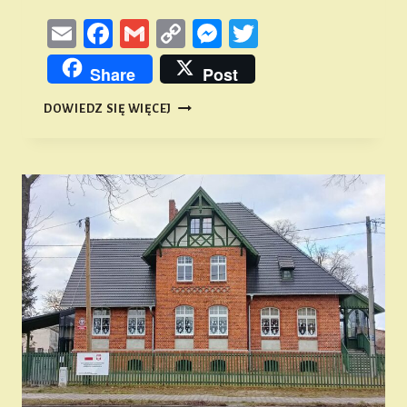
Email
Facebook
Gmail
Copy
Messenger
Twitter
Link
Share
Post
33
DOWIEDZ SIĘ WIĘCEJ
RAJD
ROWEROWY
TPNIZN