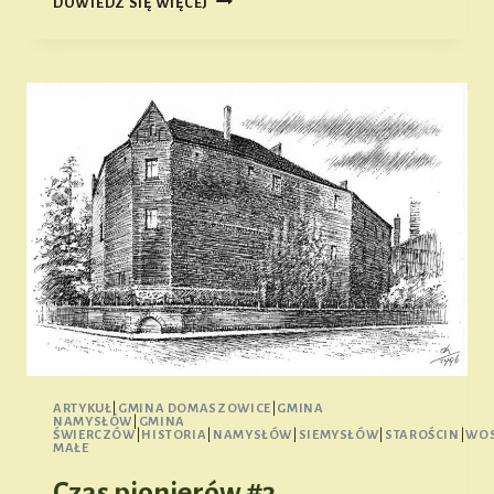
DOWIEDZ SIĘ WIĘCEJ
–
CZYLI
O
NAMYSŁOWSKIEJ
ARCHITEKTURZE
ARTYKUŁ
|
GMINA DOMASZOWICE
|
GMINA
NAMYSŁÓW
|
GMINA
ŚWIERCZÓW
|
HISTORIA
|
NAMYSŁÓW
|
SIEMYSŁÓW
|
STAROŚCIN
|
WOS
MAŁE
Czas pionierów #3