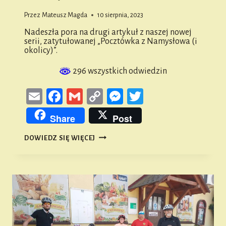
Przez
Mateusz Magda
10 sierpnia, 2023
Nadeszła pora na drugi artykuł z naszej nowej
serii, zatytułowanej „Pocztówka z Namysłowa (i
okolicy)”.
296 wszystkich odwiedzin
Email
Facebook
Gmail
Copy
Messenger
Twitter
Link
Share
Post
POCZTÓWKA
DOWIEDZ SIĘ WIĘCEJ
Z
NAMYSŁOWA
(I
OKOLICY)
#2