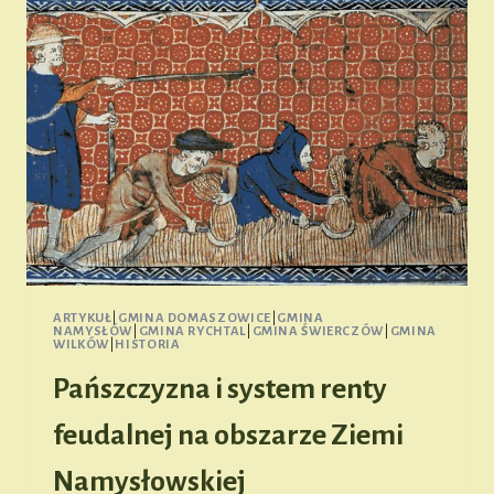
ARTYKUŁ
|
GMINA DOMASZOWICE
|
GMINA
NAMYSŁÓW
|
GMINA RYCHTAL
|
GMINA ŚWIERCZÓW
|
GMINA
WILKÓW
|
HISTORIA
Pańszczyzna i system renty
feudalnej na obszarze Ziemi
Namysłowskiej