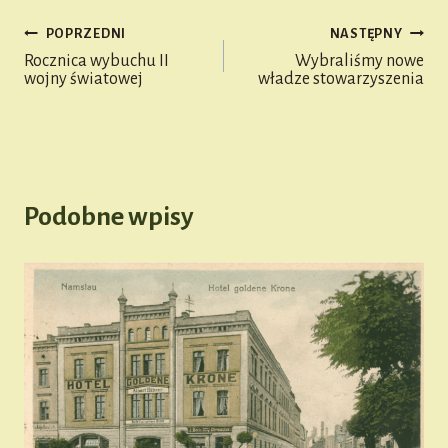
ge
POPRZEDNI
NASTĘPNY
r
Nawigacja
Rocznica wybuchu II
Wybraliśmy nowe
wojny światowej
władze stowarzyszenia
wpisu
Podobne wpisy