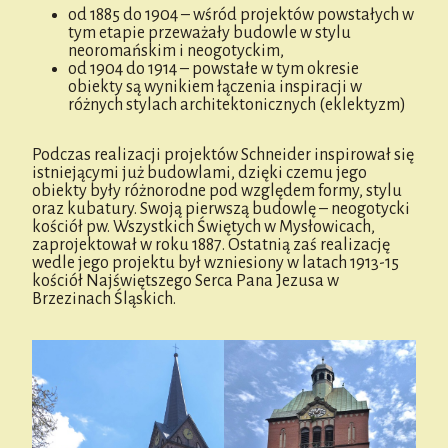
od 1885 do 1904 – wśród projektów powstałych w
tym etapie przeważały budowle w stylu
neoromańskim i neogotyckim,
od 1904 do 1914 – powstałe w tym okresie
obiekty są wynikiem łączenia inspiracji w
różnych stylach architektonicznych (eklektyzm)
Podczas realizacji projektów Schneider inspirował się
istniejącymi już budowlami, dzięki czemu jego
obiekty były różnorodne pod względem formy, stylu
oraz kubatury. Swoją pierwszą budowlę – neogotycki
kościół pw. Wszystkich Świętych w Mysłowicach,
zaprojektował w roku 1887. Ostatnią zaś realizację
wedle jego projektu był wzniesiony w latach 1913-15
kościół Najświętszego Serca Pana Jezusa w
Brzezinach Śląskich.