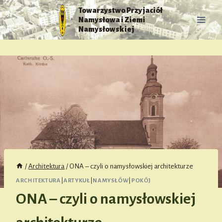
Przejdź
Towarzystwo Przyjaciół
do
Namysłowa i Ziemi
treści
Namysłowskiej
/
Architektura
/
ONA – czyli o namysłowskiej architekturze
ARCHITEKTURA
|
ARTYKUŁ
|
NAMYSŁÓW
|
POKÓJ
ONA – czyli o namysłowskiej