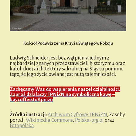
Kościół Podwyższenia Krzyża Świętego w Pokoju
Ludwig Schneider jest bez wątpienia jednym z
najbardziej znanych przedstawicieli historyzmu oraz
katolickiej architektury sakralnej na Śląsku pomimo
tego, że jego życie owiane jest nutą tajemniczości.
Zachęcamy Was do wspierania naszej działalności.
Zaproś działaczy TPNiZN na symboliczną kawę –
buycoffee.to/tpnizn
Źródła ilustracji:
Archiwum Cyfrowe TPNiZN
, Zasoby
portali
Wikimedia Commons
,
Polska-org.pl
oraz
Fotopolska
.