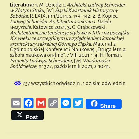
Literatura:
1.
M. Dziedzic,
Architekt Ludwig Schneider
w Złotym Stoku
, [w:]
Śląski Kwartalnik Historyczny
Sobótka
, R. LXIX, nr 1/2014, s. 139–142;
2.
B. Kopiec,
Ludwig Schneider. Architektura sakralna. Dzieła
wszystkie
, Katowice 2021;
3.
G. Grąbczewski,
Architektoniczne tendencje stylowe w XIX i na początku
XX wieku ze szczególnym uwzględnieniem katolickiej
architektury sakralnej Górnego Śląska
, Materiał z
Ogólnopolskiej Konferencji Naukowej „Druga letnia
szkoła naukowa on-line”, 7 VIII 2021 r.;
4.
H. Roman,
Projekty Ludwiga Schneidera
, [w:]
Wiadomości
Spółdzielcze
, nr 327, październik 2021, s. 10-11.
257 wszystkich odwiedzin
, 1 dzisiaj odwiedzin
E
Fa
G
Co
M
T
Share
m
ce
m
py
es
wi
Post
ail
bo
ail
Li
se
tt
ok
nk
n
er