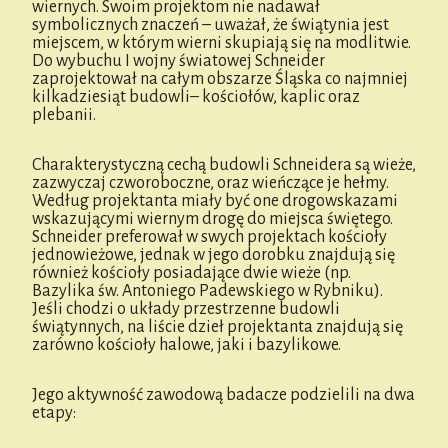
wiernych. Swoim projektom nie nadawał
symbolicznych znaczeń – uważał, że świątynia jest
miejscem, w którym wierni skupiają się na modlitwie.
Do wybuchu I wojny światowej Schneider
zaprojektował na całym obszarze Śląska co najmniej
kilkadziesiąt budowli– kościołów, kaplic oraz
plebanii.
Charakterystyczną cechą budowli Schneidera są wieże,
zazwyczaj czworoboczne, oraz wieńczące je hełmy.
Według projektanta miały być one drogowskazami
wskazującymi wiernym drogę do miejsca świętego.
Schneider preferował w swych projektach kościoły
jednowieżowe, jednak w jego dorobku znajdują się
również kościoły posiadające dwie wieże (np.
Bazylika św. Antoniego Padewskiego w Rybniku).
Jeśli chodzi o układy przestrzenne budowli
świątynnych, na liście dzieł projektanta znajdują się
zarówno kościoły halowe, jaki i bazylikowe.
Jego aktywność zawodową badacze podzielili na dwa
etapy: