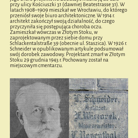
przy ulicy Kościuszki 31 (dawniej Beatestrasse 31). W
latach 1908–1909 mieszkał we Wrocławiu, do którego
przeniósł swoje biuro architektoniczne. W 1914 r.
architekt zakończył swoją działalność, do czego
przyczyniła się postępująca choroba oczu.
Zamieszkał wówczas w Złotym Stoku, w
zaprojektowanym przez siebie domu przy
Schlackentalstraße 39 (obecnie ul. Staszica). W 1926 r.
Schneider w opublikowanym artykule podsumował
swój dorobek zawodowy. Projektant zmarł w Złotym
Stoku 29 grudnia 1943 r. Pochowany został na
miejscowym cmentarzu.