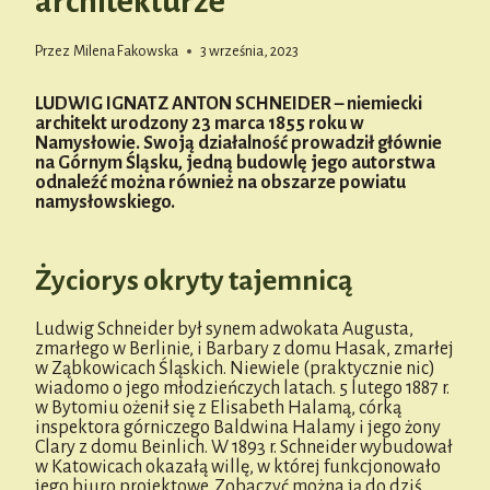
architekturze
Przez
Milena Fakowska
3 września, 2023
LUDWIG IGNATZ ANTON SCHNEIDER – niemiecki
architekt urodzony 23 marca 1855 roku w
Namysłowie.
Swoją działalność prowadził głównie
na Górnym Śląsku, jedną budowlę jego autorstwa
odnaleźć można również na obszarze powiatu
namysłowskiego.
Życiorys okryty tajemnicą
Ludwig Schneider był synem adwokata Augusta,
zmarłego w Berlinie, i Barbary z domu Hasak, zmarłej
w Ząbkowicach Śląskich. Niewiele (praktycznie nic)
wiadomo o jego młodzieńczych latach. 5 lutego 1887 r.
w Bytomiu ożenił się z Elisabeth Halamą, córką
inspektora górniczego Baldwina Halamy i jego żony
Clary z domu Beinlich. W 1893 r. Schneider wybudował
w Katowicach okazałą willę, w której funkcjonowało
jego biuro projektowe. Zobaczyć można ją do dziś