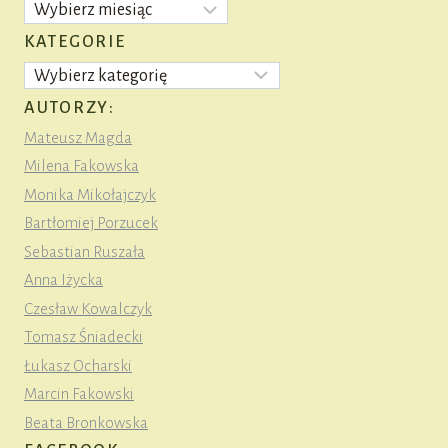
Archiwa
KATEGORIE
Kategorie
AUTORZY:
Mateusz Magda
Milena Fakowska
Monika Mikołajczyk
Bartłomiej Porzucek
Sebastian Ruszała
Anna Iżycka
Czesław Kowalczyk
Tomasz Śniadecki
Łukasz Ocharski
Marcin Fakowski
Beata Bronkowska