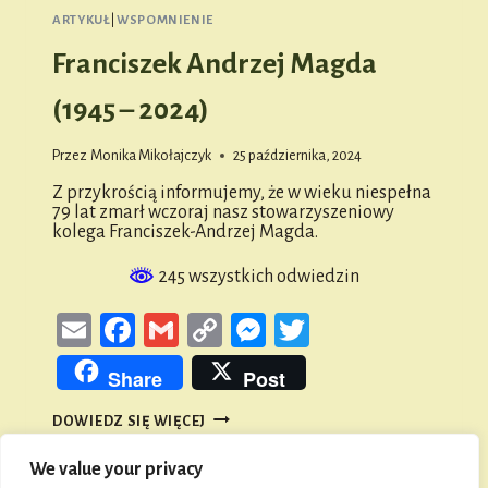
ARTYKUŁ
|
WSPOMNIENIE
Franciszek Andrzej Magda
(1945 – 2024)
Przez
Monika Mikołajczyk
25 października, 2024
Z przykrością informujemy, że w wieku niespełna
79 lat zmarł wczoraj nasz stowarzyszeniowy
kolega Franciszek-Andrzej Magda.
245 wszystkich odwiedzin
Email
Facebook
Gmail
Copy
Messenger
Twitter
Link
Share
Post
FRANCISZEK
DOWIEDZ SIĘ WIĘCEJ
ANDRZEJ
MAGDA
(1945
We value your privacy
–