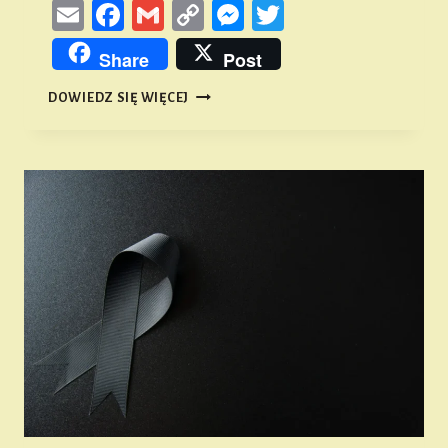
Email
Facebook
Gmail
Copy
Messenger
Twitter
Link
Share
Post
MAREK
DOWIEDZ SIĘ WIĘCEJ
KAMIENIECKI
(1985-
2024)