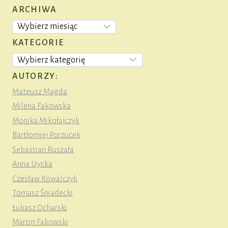
ARCHIWA
Archiwa
KATEGORIE
Kategorie
AUTORZY:
Mateusz Magda
Milena Fakowska
Monika Mikołajczyk
Bartłomiej Porzucek
Sebastian Ruszała
Anna Iżycka
Czesław Kowalczyk
Tomasz Śniadecki
Łukasz Ocharski
Marcin Fakowski