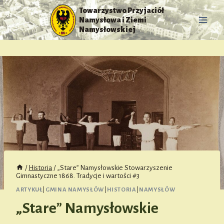
Przejdź
Towarzystwo Przyjaciół
do
Namysłowa i Ziemi
treści
Namysłowskiej
/
Historia
/
„Stare” Namysłowskie Stowarzyszenie
Gimnastyczne 1868. Tradycje i wartości #3
ARTYKUŁ
|
GMINA NAMYSŁÓW
|
HISTORIA
|
NAMYSŁÓW
„Stare” Namysłowskie