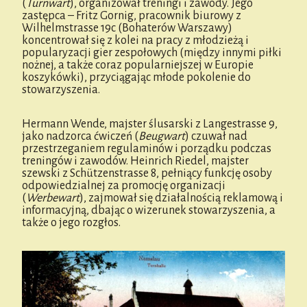
(
Turnwart
), organizował treningi i zawody. Jego
zastępca – Fritz Gornig, pracownik biurowy z
Wilhelmstrasse 19c (Bohaterów Warszawy)
koncentrował się z kolei na pracy z młodzieżą i
popularyzacji gier zespołowych (między innymi piłki
nożnej, a także coraz popularniejszej w Europie
koszykówki), przyciągając młode pokolenie do
stowarzyszenia.
Hermann Wende, majster ślusarski z Langestrasse 9,
jako nadzorca ćwiczeń (
Beugwart
) czuwał nad
przestrzeganiem regulaminów i porządku podczas
treningów i zawodów. Heinrich Riedel, majster
szewski z Schützenstrasse 8, pełniący funkcję osoby
odpowiedzialnej za promocję organizacji
(
Werbewart
), zajmował się działalnością reklamową i
informacyjną, dbając o wizerunek stowarzyszenia, a
także o jego rozgłos.