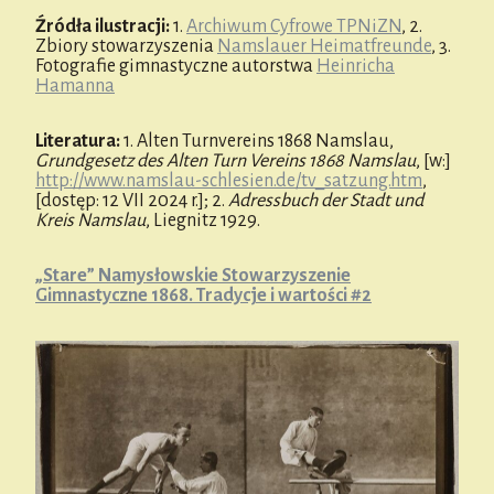
Źródła ilustracji:
1.
Archiwum Cyfrowe TPNiZN
, 2.
Zbiory stowarzyszenia
Namslauer Heimatfreunde
, 3.
Fotografie gimnastyczne autorstwa
Heinricha
Hamanna
Literatura:
1. Alten Turnvereins 1868 Namslau,
Grundgesetz des Alten Turn Vereins 1868 Namslau
, [w:]
http://www.namslau-schlesien.de/tv_satzung.htm
,
[dostęp: 12 VII 2024 r.]; 2.
Adressbuch der Stadt und
Kreis Namslau
, Liegnitz 1929.
„Stare” Namysłowskie Stowarzyszenie
Gimnastyczne 1868. Tradycje i wartości #2