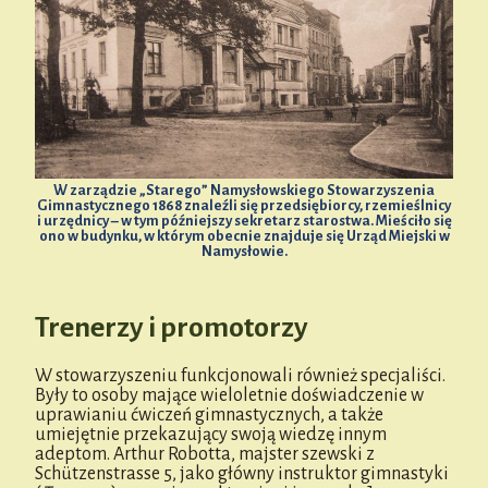
W zarządzie „Starego” Namysłowskiego Stowarzyszenia
Gimnastycznego 1868 znaleźli się przedsiębiorcy, rzemieślnicy
i urzędnicy – w tym późniejszy sekretarz starostwa. Mieściło się
ono w budynku, w którym obecnie znajduje się Urząd Miejski w
Namysłowie.
Trenerzy i promotorzy
W stowarzyszeniu funkcjonowali również specjaliści.
Były to osoby mające wieloletnie doświadczenie w
uprawianiu ćwiczeń gimnastycznych, a także
umiejętnie przekazujący swoją wiedzę innym
adeptom. Arthur Robotta, majster szewski z
Schützenstrasse 5, jako główny instruktor gimnastyki