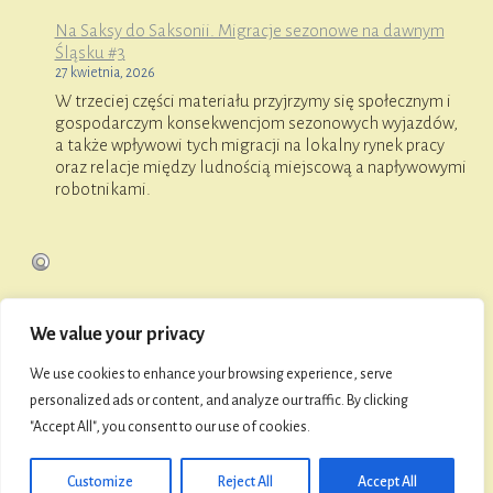
Na Saksy do Saksonii. Migracje sezonowe na dawnym
Śląsku #3
27 kwietnia, 2026
W trzeciej części materiału przyjrzymy się społecznym i
gospodarczym konsekwencjom sezonowych wyjazdów,
a także wpływowi tych migracji na lokalny rynek pracy
oraz relacje między ludnością miejscową a napływowymi
robotnikami.
We value your privacy
O FaniMani
We use cookies to enhance your browsing experience, serve
personalized ads or content, and analyze our traffic. By clicking
"Accept All", you consent to our use of cookies.
© 2026 Towarzystwo Przyjaciół Namysłowa i Ziemi
Namysłowskiej
Customize
Reject All
Accept All