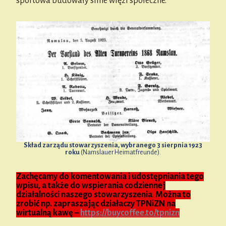
sportowa budowały silne więzi społeczne.
Skład zarządu stowarzyszenia, wybranego 3 sierpnia 1923
roku
(Namslauer Heimatfreunde).
Zachęcamy do komentowania i udostępniania tego
wpisu, a także do wspierania codziennej
działalności naszego stowarzyszenia
.
Można to
zrobić np. zapraszając działaczy TPNiZN na
wirtualną kawę –
https://buycoffee.to/tpnizn