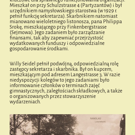
kluczowe dla sprawnego funkcjonowania organizacji.
Mieszkał on przy Schulzstrasse 4 (Partyzantów) i był
urzędnikiem namysłowskiego starostwa (w 1929 r.
pełnił funkcję sekretarza). Skarbnikiem natomiast
mianowano wieloletniego listonosza, pana Philippa
Srokę, mieszkającego przy Finkenbergstrasse
(Sejmowa). Jego zadaniem było zarządzanie
finansami, tak aby zapewniać przejrzystość
wydatkowanych funduszy i odpowiedzialne
gospodarowanie środkami.
Willy Seidel pełnił podwójną, odpowiedzialną rolę
zastępcy sekretarza i skarbnika. Był on kupcem,
mieszkającym pod adresem Langestrasse 3. W razie
niedyspozycji kolegów to jego zadaniami było
informowanie członków o terminach zajęć
gimnastycznych, zaległościach składkowych, a także
o organizowanych przez stowarzyszenie
wydarzeniach.