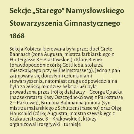
Sekcje „Starego” Namysłowskiego
Stowarzyszenia Gimnastycznego
1868
Sekcja Kobieca kierowana była przez duet Grete
Bannasch (żona Augusta, mistrza farbiarskiego z
Hintergasse 8 – Piastowskiej) i Kläre Bienek
(prawdopodobnie córkę Gottlieba, stolarza
mieszkającego przy Wilhelmstrasse 13). Jedna z pań
zajmowała się dorosłymi członkiniami
stowarzyszenia, natomiast druga odpowiedzialna
była za żeńską młodzież. Sekcja Gier była
prowadzona przez trójkę działaczy – Georga Quacka
(nadsekretarza Kasy Oszczędnościowej z Parkstrasse
2 – Parkowej), Brunona Bahmanna juniora (syn
mistrza malarskiego z Schützenstrasse 10) oraz Olgę
Hauschild (córkę Augustra, majstra szewskiego z
Krakauerstrasse 8 – Krakowskiej), którzy
organizowali rozgrywki i turnieje.