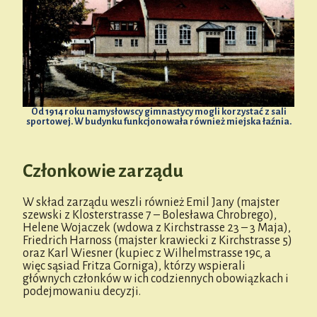
Od 1914 roku namysłowscy gimnastycy mogli korzystać z sali
sportowej. W budynku funkcjonowała również miejska łaźnia.
Członkowie zarządu
W skład zarządu weszli również Emil Jany (majster
szewski z Klosterstrasse 7 – Bolesława Chrobrego),
Helene Wojaczek (wdowa z Kirchstrasse 23 – 3 Maja),
Friedrich Harnoss (majster krawiecki z Kirchstrasse 5)
oraz Karl Wiesner (kupiec z Wilhelmstrasse 19c, a
więc sąsiad Fritza Gorniga), którzy wspierali
głównych członków w ich codziennych obowiązkach i
podejmowaniu decyzji.