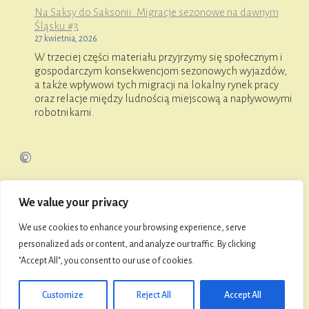
Na Saksy do Saksonii. Migracje sezonowe na dawnym
Śląsku #3
27 kwietnia, 2026
W trzeciej części materiału przyjrzymy się społecznym i
gospodarczym konsekwencjom sezonowych wyjazdów,
a także wpływowi tych migracji na lokalny rynek pracy
oraz relacje między ludnością miejscową a napływowymi
robotnikami.
We value your privacy
O FaniMani
We use cookies to enhance your browsing experience, serve
personalized ads or content, and analyze our traffic. By clicking
"Accept All", you consent to our use of cookies.
© 2026 Towarzystwo Przyjaciół Namysłowa i Ziemi
Namysłowskiej
Customize
Reject All
Accept All