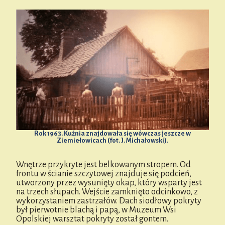
Rok 1963. Kuźnia znajdowała się wówczas jeszcze w
Ziemiełowicach (fot. J. Michałowski).
Wnętrze przykryte jest belkowanym stropem. Od
frontu w ścianie szczytowej znajduje się podcień,
utworzony przez wysunięty okap, który wsparty jest
na trzech słupach. Wejście zamknięto odcinkowo, z
wykorzystaniem zastrzałów. Dach siodłowy pokryty
był pierwotnie blachą i papą, w Muzeum Wsi
Opolskiej warsztat pokryty został gontem.