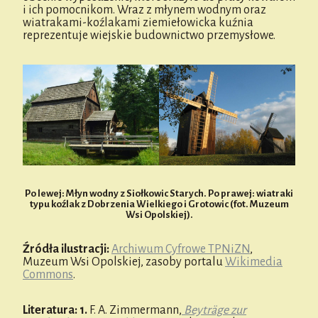
i ich pomocnikom. Wraz z młynem wodnym oraz
wiatrakami-koźlakami ziemiełowicka kuźnia
reprezentuje wiejskie budownictwo przemysłowe.
Po lewej: Młyn wodny z Siołkowic Starych. Po prawej: wiatraki
typu koźlak z Dobrzenia Wielkiego i Grotowic (fot. Muzeum
Wsi Opolskiej).
Źródła ilustracji:
Archiwum Cyfrowe TPNiZN
,
Muzeum Wsi Opolskiej, zasoby portalu
Wikimedia
Commons
.
Literatura:
1.
F. A. Zimmermann,
Beyträge zur