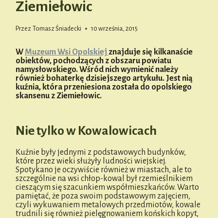
Ziemiełowic
Przez
Tomasz Śniadecki
10 września, 2015
W
Muzeum Wsi Opolskiej
znajduje się kilkanaście
obiektów, pochodzących z obszaru powiatu
namysłowskiego. Wśród nich wymienić należy
również bohaterkę dzisiejszego artykułu. Jest nią
kuźnia, która przeniesiona została do opolskiego
skansenu z Ziemiełowic.
Nie tylko w Kowalowicach
Kuźnie były jednymi z podstawowych budynków,
które przez wieki służyły ludności wiejskiej.
Spotykano je oczywiście również w miastach, ale to
szczególnie na wsi chłop-kowal był rzemieślnikiem
cieszącym się szacunkiem współmieszkańców. Warto
pamiętać, że poza swoim podstawowym zajęciem,
czyli wykuwaniem metalowych przedmiotów, kowale
trudnili się również pielęgnowaniem końskich kopyt,