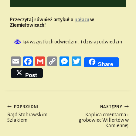
Przeczytaj również artykuł o
pałacu
w
Ziemiełowicach!
134 wszystkich odwiedzin
, 1 dzisiaj odwiedzin
E
Fa
G
Co
M
T
Share
m
ce
m
py
es
wi
Post
ail
bo
ail
Li
se
tt
ok
nk
n
er
ge
POPRZEDNI
NASTĘPNY
r
Nawigacja
Rajd Stobrawskim
Kaplica cmentarna i
Szlakiem
grobowiec Willertów w
wpisu
Kamiennej