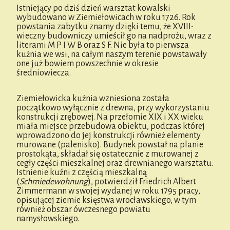
Istniejący po dziś dzień warsztat kowalski
wybudowano w Ziemiełowicach w roku 1726. Rok
powstania zabytku znamy dzięki temu, że XVIII-
wieczny budowniczy umieścił go na nadprożu, wraz z
literami M P I W B oraz S F. Nie była to pierwsza
kuźnia we wsi, na całym naszym terenie powstawały
one już bowiem powszechnie w okresie
średniowiecza.
Ziemiełowicka kuźnia wzniesiona została
początkowo wyłącznie z drewna, przy wykorzystaniu
konstrukcji zrębowej. Na przełomie XIX i XX wieku
miała miejsce przebudowa obiektu, podczas której
wprowadzono do jej konstrukcji również elementy
murowane (palenisko). Budynek powstał na planie
prostokąta, składał się ostatecznie z murowanej z
cegły części mieszkalnej oraz drewnianego warsztatu.
Istnienie kuźni z częścią mieszkalną
(
Schmiedewohnung
), potwierdził Friedrich Albert
Zimmermann w swojej wydanej w roku 1795 pracy,
opisującej ziemie księstwa wrocławskiego, w tym
również obszar ówczesnego powiatu
namysłowskiego.