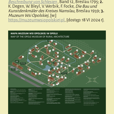
Beschreibung von Schlesien
, Band 12, Breslau 1795;
2.
K. Degen, W. Bleyl, V. Werbik, F. Focke,
Die Bau und
Kunstdenkmäler des Kreises Namslau
, Breslau 1939;
3.
Muzeum Wsi Opolskiej
, [w:]
https://muzeumwsiopolskiej.pl
, [dostęp: 18 VI 2024 r].