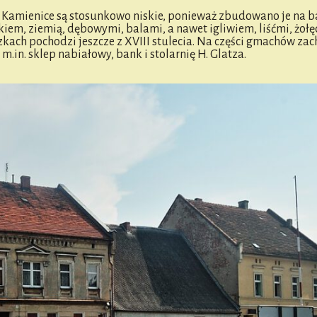
 Kamienice są stosunkowo niskie, ponieważ zbudowano je na 
m, ziemią, dębowymi, balami, a nawet igliwiem, liśćmi, żołę
kach pochodzi jeszcze z XVIII stulecia. Na części gmachów zac
in. sklep nabiałowy, bank i stolarnię H. Glatza.