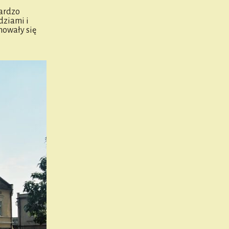
bardzo
dziami i
howały się