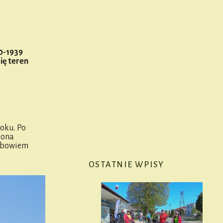
0-1939
ię teren
oku. Po
zona
a bowiem
OSTATNIE WPISY