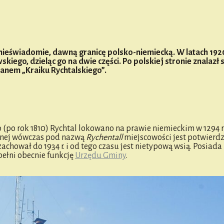
ieświadomie, dawną granicę polsko-niemiecką. W latach 192
ego, dzieląc go na dwie części. Po polskiej stronie znalazł s
mianem „Kraiku Rychtalskiego”.
(po rok 1810) Rychtal lokowano na prawie niemieckim w 1294 r
znanej wówczas pod nazwą
Rychentall
miejscowości jest potwierd
achował do 1934 r. i od tego czasu jest nietypową wsią. Posiad
pełni obecnie funkcję
Urzędu Gminy
.