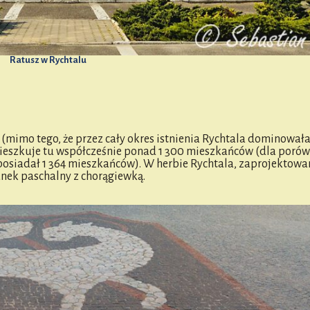
Ratusz w Rychtalu
(mimo tego, że przez cały okres istnienia Rychtala dominował
mieszkuje tu współcześnie ponad 1 300 mieszkańców (dla porów
j posiadał 1 364 mieszkańców). W herbie Rychtala, zaprojektow
nek paschalny z chorągiewką.