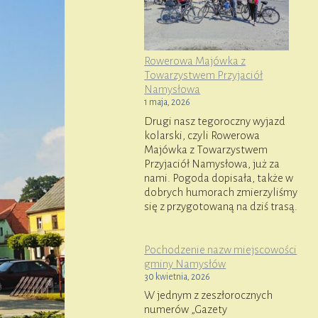
Rowerowa Majówka z
Towarzystwem Przyjaciół
Namysłowa
1 maja, 2026
Drugi nasz tegoroczny wyjazd
kolarski, czyli Rowerowa
Majówka z Towarzystwem
Przyjaciół Namysłowa, już za
nami. Pogoda dopisała, także w
dobrych humorach zmierzyliśmy
się z przygotowaną na dziś trasą.
Pochodzenie nazw miejscowości
gminy Namysłów
30 kwietnia, 2026
W jednym z zeszłorocznych
numerów „Gazety