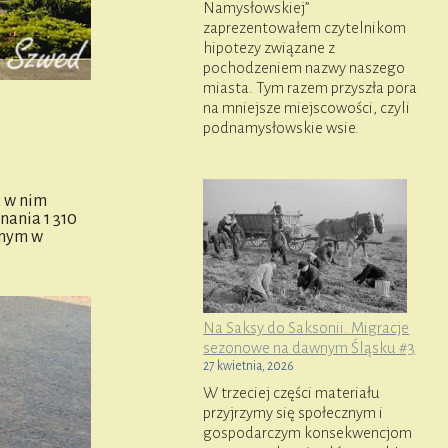
Namysłowskiej”
zaprezentowałem czytelnikom
hipotezy związane z
pochodzeniem nazwy naszego
miasta. Tym razem przyszła pora
na mniejsze miejscowości, czyli
podnamysłowskie wsie.
a w nim
nania 1 310
anym w
Na Saksy do Saksonii. Migracje
sezonowe na dawnym Śląsku #3
27 kwietnia, 2026
W trzeciej części materiału
przyjrzymy się społecznym i
gospodarczym konsekwencjom