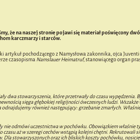
y, że na naszej stronie pojawi się materiał poświęcony dw
hom karczmarzy i starców.
ski artykuł pochodzącego z Namysłowa zakonnika, ojca Juventi
erze czasopisma
Namslauer Heimatruf
, stanowiącego organ pr
 dwa stowarzyszenia, które przetrwały do ​​czasu wypędzenia. B
pewnością sięga głębokiej religijności ówczesnych ludzi. Wszakże
a odnajdujemy również następujący: grzebanie zmarłych. Właśnie 
igdy nie odmówi uczestnictwa w pochówku. Obowiązkiem właśnie 
czasu aż w szeregi cechów wstąpią kolejni chętni. Rekrutowali się
w. Dla stowarzyszonych oraz ich bliskich koszty pochówku, nosicie