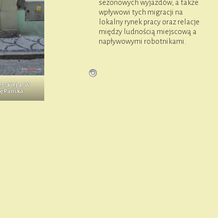
sezonowych wyjazdów, a także
wpływowi tych migracji na
lokalny rynek pracy oraz relacje
między ludnością miejscową a
napływowymi robotnikami.
erskiej 4. W
wę Pańska