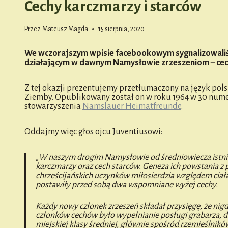
Cechy karczmarzy i starców
Przez
Mateusz Magda
15 sierpnia, 2020
We wczorajszym wpisie facebookowym sygnalizowaliśm
działającym w dawnym Namysłowie zrzeszeniom – cec
Z tej okazji prezentujemy przetłumaczony na język pol
Ziemby. Opublikowany został on w roku 1964 w 30 num
stowarzyszenia
Namslauer Heimatfreunde
.
Oddajmy więc głos ojcu Juventiusowi:
„
W naszym drogim Namysłowie od średniowiecza istniały
karczmarzy oraz cech starców. Geneza ich powstania z 
chrześcijańskich uczynków miłosierdzia względem ciał
postawiły przed sobą dwa wspomniane wyżej cechy.
Każdy nowy członek zrzeszeń składał przysięgę, że n
członków cechów było wypełnianie posługi grabarza, do 
miejskiej klasy średniej, głównie spośród rzemieślnikó