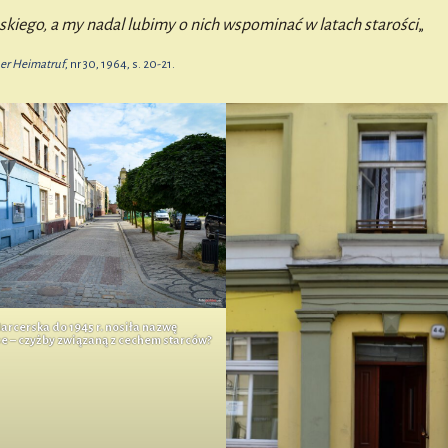
skiego, a my nadal lubimy o nich wspominać w latach starości
„
er Heimatruf
, nr 30, 1964, s. 20-21.
Harcerska do 1945 r. nosiła nazwę
e – czyżby związaną z cechem starców?