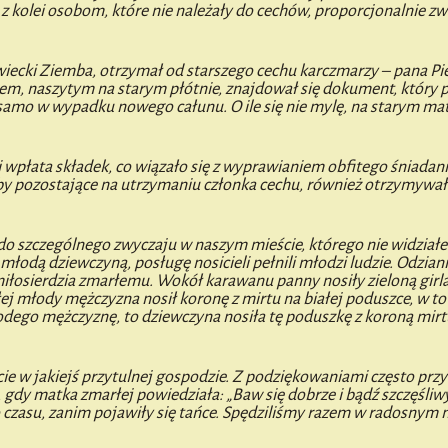
 z kolei osobom, które nie należały do cechów, proporcjonalnie zw
wiecki Ziemba, otrzymał od starszego cechu karczmarzy – pana Pi
em, naszytym na starym płótnie, znajdował się dokument, który 
 samo w wypadku nowego całunu. O ile się nie mylę, na starym mat
 wpłata składek, co wiązało się z wyprawianiem obfitego śniadan
by pozostające na utrzymaniu członka cechu, również otrzymywa
ę do szczególnego zwyczaju w naszym mieście, którego nie widział
młodą dziewczyną, posługę nosicieli pełnili młodzi ludzie. Odzian
bę miłosierdzia zmarłemu. Wokół karawanu panny nosiły zieloną gir
j młody mężczyzna nosił koronę z mirtu na białej poduszce, w t
odego mężczyznę, to dziewczyna nosiła tę poduszkę z koroną mirtu
cie w jakiejś przytulnej gospodzie. Z podziękowaniami często przy
gdy matka zmarłej powiedziała: „Baw się dobrze i bądź szczęśliwy
 czasu, zanim pojawiły się tańce. Spędziliśmy razem w radosnym n