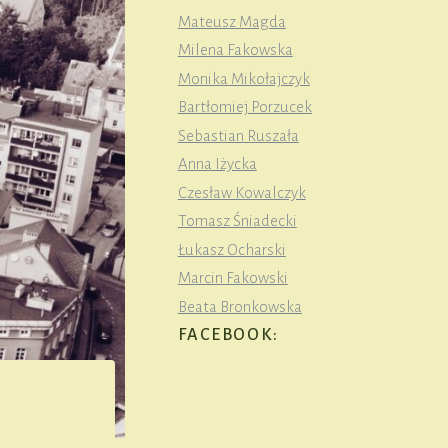
Mateusz Magda
Milena Fakowska
Monika Mikołajczyk
Bartłomiej Porzucek
Sebastian Ruszała
Anna Iżycka
Czesław Kowalczyk
Tomasz Śniadecki
Łukasz Ocharski
Marcin Fakowski
Beata Bronkowska
FACEBOOK: