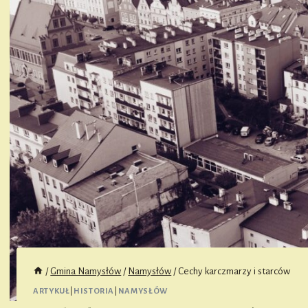
/
Gmina Namysłów
/
Namysłów
/
Cechy karczmarzy i starców
ARTYKUŁ
|
HISTORIA
|
NAMYSŁÓW