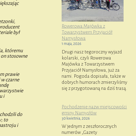
iększając
etzonki,
Rowerowa Majówka z
producent
Towarzystwem Przyjaciół
eriale był
Namysłowa
1 maja, 2026
ia, któremu
Drugi nasz tegoroczny wyjazd
ł on stosowne
kolarski, czyli Rowerowa
Majówka z Towarzystwem
Przyjaciół Namysłowa, już za
em prawie
nami. Pogoda dopisała, także w
i w czarne
dobrych humorach zmierzyliśmy
landę
się z przygotowaną na dziś trasą.
owarzystwie
 i
Pochodzenie nazw miejscowości
gminy Namysłów
chodzili do
30 kwietnia, 2026
; to
astroju i
W jednym z zeszłorocznych
numerów „Gazety