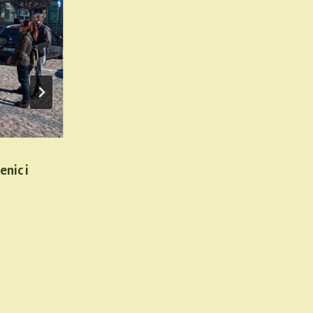
nic i
Spacerowali szlakiem kar, przestęps
Przez
Mateusz Magda
6 lipca, 2024