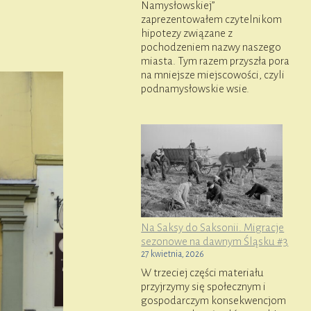
Namysłowskiej”
zaprezentowałem czytelnikom
hipotezy związane z
pochodzeniem nazwy naszego
miasta. Tym razem przyszła pora
na mniejsze miejscowości, czyli
podnamysłowskie wsie.
Na Saksy do Saksonii. Migracje
sezonowe na dawnym Śląsku #3
27 kwietnia, 2026
W trzeciej części materiału
przyjrzymy się społecznym i
gospodarczym konsekwencjom