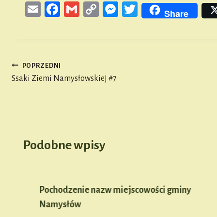
E
Fa
G
Co
M
T
Share
m
ce
m
py
es
wi
ail
bo
ail
Li
se
tt
ok
nk
n
er
POPRZEDNI
ge
Nawigacja
Ssaki Ziemi Namysłowskiej #7
r
wpisu
Podobne wpisy
Pochodzenie nazw miejscowości gminy
Namysłów