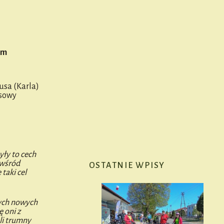
óm
usa (Karla)
asowy
yły to cech
 wśród
OSTATNIE WPISY
taki cel
tych nowych
 oni z
li trumny