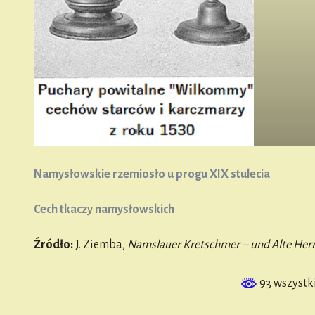
Namysłowskie rzemiosło u progu XIX stulecia
Cech tkaczy namysłowskich
Źródło:
J. Ziemba,
Namslauer Kretschmer – und Alte Her
93 wszystk