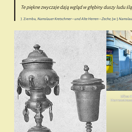
Te piękne zwyczaje dają wgląd w głębiny duszy ludu ślą
J. Ziemba,
Namslauer Kretschmer – und Alte Herren – Zeche
, [w:]
Namslau
Ulica 
Herrenstrass