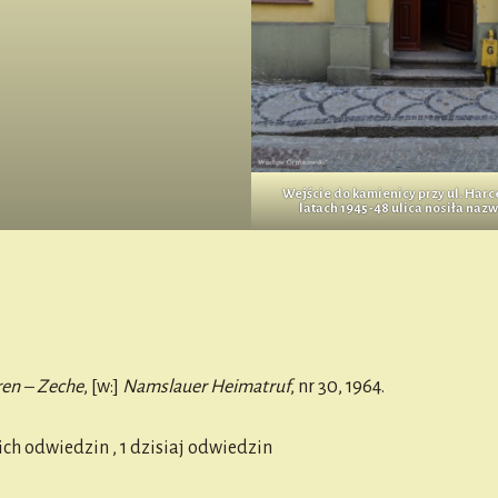
Wejście do kamienicy przy ul. Harc
latach 1945-48 ulica nosiła naz
ren – Zeche
, [w:]
Namslauer Heimatruf
, nr 30, 1964.
ich odwiedzin
, 1 dzisiaj odwiedzin