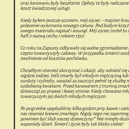
oraz karawanu były bezpłatne. Opłaty te były naliczane
koszt świadczonej usługi.
Kiedy byłem jeszcze uczniem, mój ojciec – majster kra
polecenie wykonania nowego całunu. Pod białym krzyż
owego materiału napisał i wsunął. Mój ojciec zrobił to
haft z nazwą cechu i rokiem 1350.
Co roku na Zapusty odbywało się walne zgromadzenie i
często towarzyszyły zabawy. W przypadku śmierci oso
zwolnienie od kosztów pochówku.
Chciałbym również skorzystać z okazji, aby odnieść si
nigdzie indziej. Jeśli zmarły był młodym mężczyzną lub 
surduty i cylindry, uważali za zaszczyt pełnić tę służ
ozdobioną kwiatami. Przed karawanem z trumną zmarłe
dziewcząt po prawej i lewej stronie. Kiedy chowano mł
towarzyszyło jej dwóch młodych mężczyzn.
Po pogrzebie spędzaliśmy kilka godzin przy kawie i cieś
nas również krewni zmarłego. Nigdy tego nie zapomnę, 
powinien być ślub naszej dziewczyny!” Nie minęło dużo
wspaniały dzień. Śmierć i życie były tak blisko siebie!