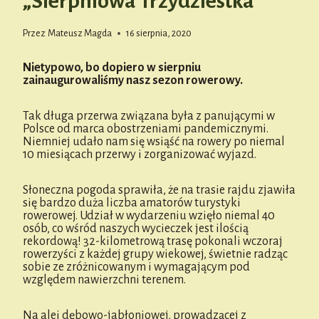
„Sierpniowa Trzydziestka”
Przez
Mateusz Magda
16 sierpnia, 2020
Nietypowo, bo dopiero w sierpniu
zainaugurowaliśmy nasz sezon rowerowy.
Tak długa przerwa związana była z panującymi w
Polsce od marca obostrzeniami pandemicznymi.
Niemniej udało nam się wsiąść na rowery po niemal
10 miesiącach przerwy i zorganizować wyjazd.
Słoneczna pogoda sprawiła, że na trasie rajdu zjawiła
się bardzo duża liczba amatorów turystyki
rowerowej. Udział w wydarzeniu wzięło niemal 40
osób, co wśród naszych wycieczek jest ilością
rekordową! 32-kilometrową trasę pokonali wczoraj
rowerzyści z każdej grupy wiekowej, świetnie radząc
sobie ze zróżnicowanym i wymagającym pod
względem nawierzchni terenem.
Na alei dębowo-jabłoniowej, prowadzącej z