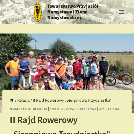
Przejdź
Towarzystwo Przyjaciół
do
Namysłowa i Ziemi
treści
Namysłowskiej
/
Relacja
/
II Rajd Rowerowy „Sierpniowa Trzydziestka”
NAMYSŁÓW
|
RELACJA
|
SMOGORZÓW
|
TURYSTYKA
|
WYCIECZKA
II Rajd Rowerowy