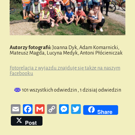
Autorzy fotografii:
Joanna Dyk, Adam Komarnicki,
Mateusz Magda, Lucyna Medyk, Antoni Płócieniczak
Fotorelacja z wyjazdu znajduje się także na naszym
Facebooku
101 wszystkich odwiedzin
, 1 dzisiaj odwiedzin
E
Fa
G
Co
M
T
Share
m
ce
m
py
es
wi
Post
ail
bo
ail
Li
se
tt