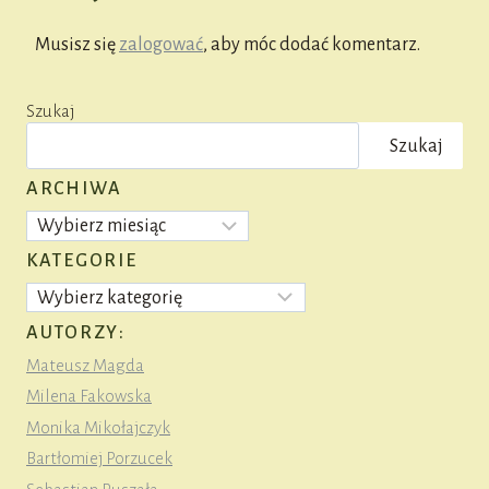
Musisz się
zalogować
, aby móc dodać komentarz.
Szukaj
Szukaj
ARCHIWA
Archiwa
KATEGORIE
Kategorie
AUTORZY:
Mateusz Magda
Milena Fakowska
Monika Mikołajczyk
Bartłomiej Porzucek