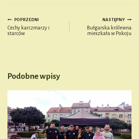
ok
nk
n
er
ge
POPRZEDNI
NASTĘPNY
r
Nawigacja
Cechy karczmarzy i
Bułgarska królewna
starców
mieszkała w Pokoju
wpisu
Podobne wpisy