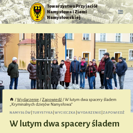
Przejdź
Towarzystwo Przyjaciół
do
Namysłowa i Ziemi
treści
Namysłowskiej
/
Wydarzenie
/
Zapowiedź
/
W lutym dwa spacery śladem
„Kryminalnych dziejów Namysłowa”
NAMYSŁÓW
|
TURYSTYKA
|
WYCIECZKA
|
WYDARZENIE
|
ZAPOWIEDŹ
W lutym dwa spacery śladem