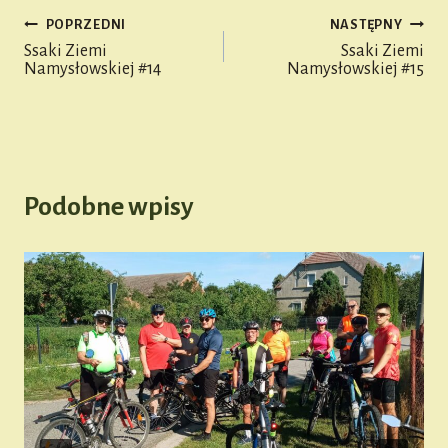
ge
POPRZEDNI
NASTĘPNY
r
Nawigacja
Ssaki Ziemi
Ssaki Ziemi
Namysłowskiej #14
Namysłowskiej #15
wpisu
Podobne wpisy