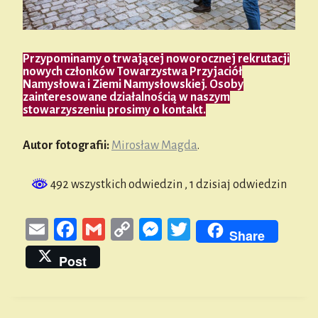
Przypominamy o trwającej noworocznej rekrutacji
nowych członków Towarzystwa Przyjaciół
Namysłowa i Ziemi Namysłowskiej. Osoby
zainteresowane działalnością w naszym
stowarzyszeniu prosimy o kontakt.
Autor fotografii:
Mirosław Magda
.
492 wszystkich odwiedzin
, 1 dzisiaj odwiedzin
E
Fa
G
Co
M
T
Share
m
ce
m
py
es
wi
Post
ail
bo
ail
Li
se
tt
ok
nk
n
er