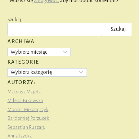
Musisz się
zalogować
, aby móc dodać komentarz.
Szukaj
Szukaj
ARCHIWA
Archiwa
KATEGORIE
Kategorie
AUTORZY:
Mateusz Magda
Milena Fakowska
Monika Mikołajczyk
Bartłomiej Porzucek
Sebastian Ruszała
Anna Iżycka