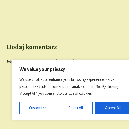
Dodaj komentarz
Musisz się
zalogować
, aby móc dodać komentarz.
We value your privacy
We use cookies to enhance your browsing experience, serve
personalized ads or content, and analyze our traffic. By clicking
"Accept All", you consent to our use of cookies.
Customize
Reject All
Accept All
© 