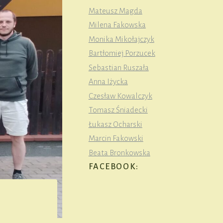
Mateusz Magda
Milena Fakowska
Monika Mikołajczyk
Bartłomiej Porzucek
Sebastian Ruszała
Anna Iżycka
Czesław Kowalczyk
Tomasz Śniadecki
Łukasz Ocharski
Marcin Fakowski
Beata Bronkowska
FACEBOOK: