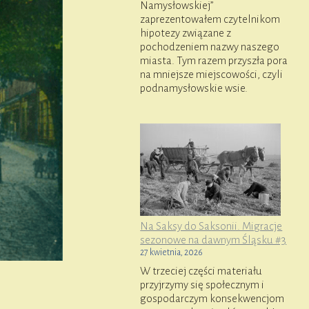
Namysłowskiej”
zaprezentowałem czytelnikom
hipotezy związane z
pochodzeniem nazwy naszego
miasta. Tym razem przyszła pora
na mniejsze miejscowości, czyli
podnamysłowskie wsie.
Na Saksy do Saksonii. Migracje
sezonowe na dawnym Śląsku #3
27 kwietnia, 2026
W trzeciej części materiału
przyjrzymy się społecznym i
gospodarczym konsekwencjom