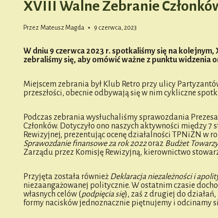
XVIII Walne Zebranie Członków
Przez
Mateusz Magda
9 czerwca, 2023
W dniu 9 czerwca 2023 r. spotkaliśmy się na kolejnym
zebraliśmy się, aby omówić ważne z punktu widzenia 
Miejscem zebrania był Klub Retro przy ulicy Partyzantó
przeszłości, obecnie odbywają się w nim cykliczne spot
Podczas zebrania wysłuchaliśmy sprawozdania Prezesa
Członków. Dotyczyło ono naszych aktywności między 7 st
Rewizyjnej, prezentując ocenę działalności TPNiZN w 
Sprawozdanie finansowe za rok 2022
oraz
Budżet Towarzy
Zarządu przez Komisję Rewizyjną, kierownictwo stowar
Przyjęta została również
Deklaracja niezależności i apoli
niezaangażowanej politycznie. W ostatnim czasie docho
własnych celów (
podpięcia się
), zaś z drugiej do działa
formy nacisków jednoznacznie piętnujemy i odcinamy s