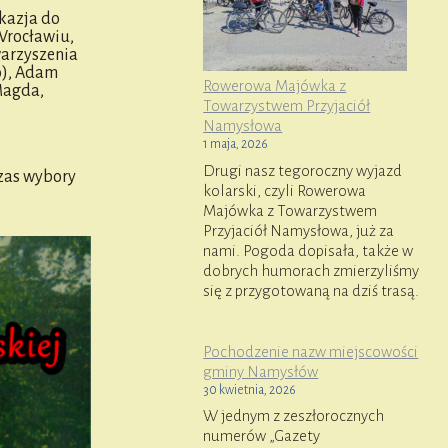
kazja do
 Wrocławiu,
warzyszenia
o), Adam
Rowerowa Majówka z
Magda,
Towarzystwem Przyjaciół
Namysłowa
1 maja, 2026
Drugi nasz tegoroczny wyjazd
zas wybory
kolarski, czyli Rowerowa
Majówka z Towarzystwem
Przyjaciół Namysłowa, już za
nami. Pogoda dopisała, także w
dobrych humorach zmierzyliśmy
się z przygotowaną na dziś trasą.
Pochodzenie nazw miejscowości
gminy Namysłów
30 kwietnia, 2026
W jednym z zeszłorocznych
numerów „Gazety