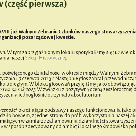
 (część pierwsza)
, XVIII już Walnym Zebraniu Członków naszego stowarzyszeni
organizacji pozarządowej kwestie.
w 1. W tym zaprzyjaźnionym lokalu spotykaliśmy się już wielok
kania naszej
Sekcji Historycznej
.
, poświęconego działalności w okresie między Walnymi Zebra
ycznia i 9 czerwca 2023 r. Następnie głos zabrał przewodniczą
roku ubiegłym. W bloku głosowań przyjęliśmy jako obowiązując
stwa na rok 2023
. W związku z pozytywną oceną zeszłorocznej d
zyszenia jednogłośnie otrzymało absolutorium.
tyczności
, określająca podstawy naszego funkcjonowania jako o
dziło bowiem, z jednej strony do prób wykorzystania naszej a
ń, mających w zamiarze zahamowania działalności stowarzyszen
ię w sposób zdecydowany od ambicji lokalnego środowiska pol