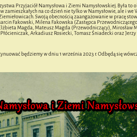
zystwa Przyjaciół Namysłowa i Ziemi Namysłowskiej. Była to o
ów zamieszkałych na co dzień nie tylko w Namysłowie, ale i we
 Ziemiełowicach. Swoją obecnością zaangażowanie w pracę sto
 Marcin Fakowski, Milena Fakowska (Zastępca Przewodnicząceg
 Elżbieta Magda, Mateusz Magda (Przewodniczący), Mirosław 
Płócieniczak, Arkadiusz Rosiecki, Tomasz Śniadecki oraz Jerzy
nuować będziemy w dniu 1 września 2023 r. Odbędą się wówc