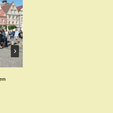
łem
Namysłowskie rzemiosło u progu XI
Przez
Mateusz Magda
26 września, 2021