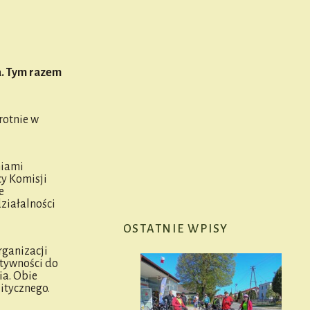
a. Tym razem
rotnie w
niami
cy Komisji
e
ziałalności
OSTATNIE WPISY
rganizacji
ktywności do
ia. Obie
itycznego.