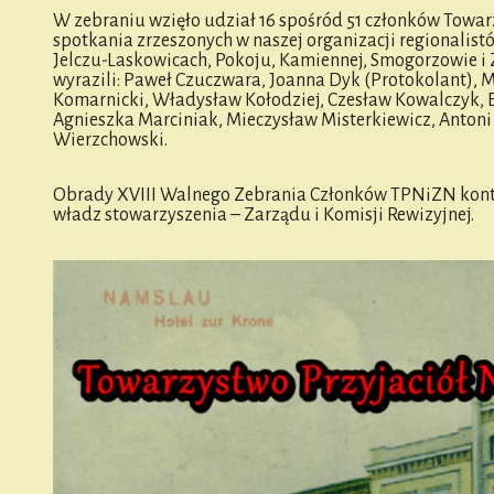
W zebraniu wzięło udział 16 spośród 51 członków Towar
spotkania zrzeszonych w naszej organizacji regionalist
Jelczu-Laskowicach, Pokoju, Kamiennej, Smogorzowie i
wyrazili: Paweł Czuczwara, Joanna Dyk (Protokolant),
Komarnicki, Władysław Kołodziej, Czesław Kowalczyk,
Agnieszka Marciniak, Mieczysław Misterkiewicz, Antoni 
Wierzchowski.
Obrady XVIII Walnego Zebrania Członków TPNiZN konty
władz stowarzyszenia – Zarządu i Komisji Rewizyjnej.