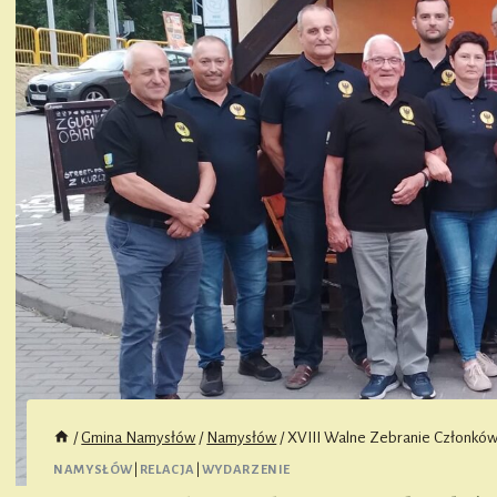
/
Gmina Namysłów
/
Namysłów
/
XVIII Walne Zebranie Członków
NAMYSŁÓW
|
RELACJA
|
WYDARZENIE