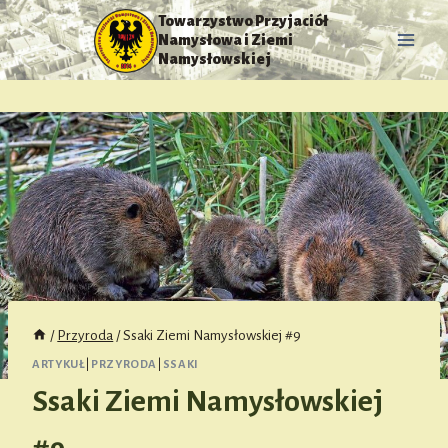
Przejdź
Towarzystwo Przyjaciół
do
Namysłowa i Ziemi
treści
Namysłowskiej
/
Przyroda
/
Ssaki Ziemi Namysłowskiej #9
ARTYKUŁ
|
PRZYRODA
|
SSAKI
Ssaki Ziemi Namysłowskiej