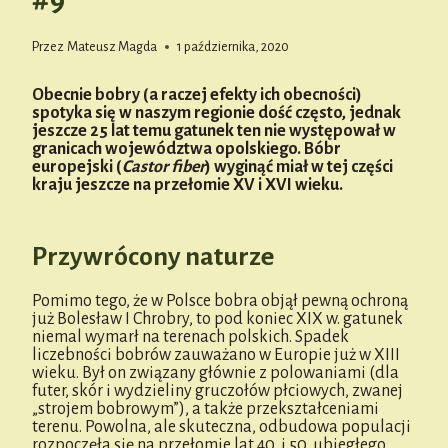
#9
Przez
Mateusz Magda
1 października, 2020
Obecnie bobry (a raczej efekty ich obecności)
spotyka się w naszym regionie dość często, jednak
jeszcze 25 lat temu gatunek ten nie występował w
granicach województwa opolskiego. Bóbr
europejski (
Castor fiber
) wyginąć miał w tej części
kraju jeszcze na przełomie XV i XVI wieku.
Przywrócony naturze
Pomimo tego, że w Polsce bobra objął pewną ochroną
już Bolesław I Chrobry, to pod koniec XIX w. gatunek
niemal wymarł na terenach polskich. Spadek
liczebności bobrów zauważano w Europie już w XIII
wieku. Był on związany głównie z polowaniami (dla
futer, skór i wydzieliny gruczołów płciowych, zwanej
„strojem bobrowym”), a także przekształceniami
terenu. Powolna, ale skuteczna, odbudowa populacji
rozpoczęła się na przełomie lat 40. i 50. ubiegłego