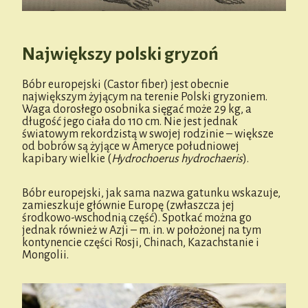
Największy polski gryzoń
Bóbr europejski (Castor fiber) jest obecnie
największym żyjącym na terenie Polski gryzoniem.
Waga dorosłego osobnika sięgać może 29 kg, a
długość jego ciała do 110 cm. Nie jest jednak
światowym rekordzistą w swojej rodzinie – większe
od bobrów są żyjące w Ameryce południowej
kapibary wielkie (
Hydrochoerus hydrochaeris
).
Bóbr europejski, jak sama nazwa gatunku wskazuje,
zamieszkuje głównie Europę (zwłaszcza jej
środkowo-wschodnią część). Spotkać można go
jednak również w Azji – m. in. w położonej na tym
kontynencie części Rosji, Chinach, Kazachstanie i
Mongolii.