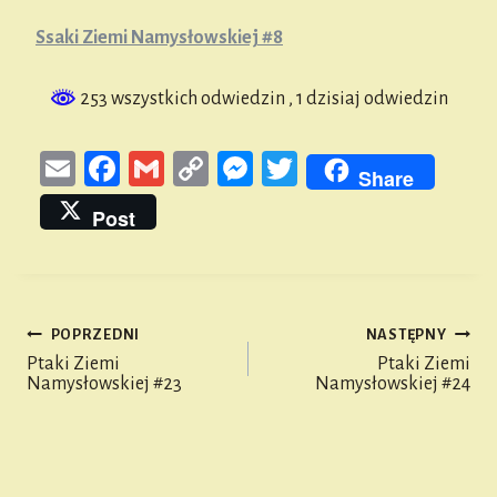
Ssaki Ziemi Namysłowskiej #8
253 wszystkich odwiedzin
, 1 dzisiaj odwiedzin
E
Fa
G
Co
M
T
Share
m
ce
m
py
es
wi
Post
ail
bo
ail
Li
se
tt
ok
nk
n
er
ge
POPRZEDNI
NASTĘPNY
r
Nawigacja
Ptaki Ziemi
Ptaki Ziemi
Namysłowskiej #23
Namysłowskiej #24
wpisu