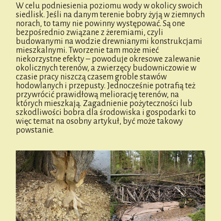
W celu podniesienia poziomu wody w okolicy swoich
siedlisk. Jeśli na danym terenie bobry żyją w ziemnych
norach, to tamy nie powinny występować. Są one
bezpośrednio związane z żeremiami, czyli
budowanymi na wodzie drewnianymi konstrukcjami
mieszkalnymi. Tworzenie tam może mieć
niekorzystne efekty – powoduje okresowe zalewanie
okolicznych terenów, a zwierzęcy budowniczowie w
czasie pracy niszczą czasem groble stawów
hodowlanych i przepusty. Jednocześnie potrafią też
przywrócić prawidłową meliorację terenów, na
których mieszkają. Zagadnienie pożyteczności lub
szkodliwości bobra dla środowiska i gospodarki to
więc temat na osobny artykuł, być może takowy
powstanie.