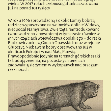
wieku. W 2017 roku liczebność gatunku szacowano
już na ponad 101 tysięcy.
W roku 1996 sprowadzoną z okolic Łomży bobrzą
rodzinę wypuszczono na wolność w dolinie Widawy,
nieopodal Namysłowa. Zwierzęta reintrodukowano
(wprowadzono z powrotem) w tym czasie również w
innych częściach województwa opolskiego – do rzeki
Budkowiczanki, w
Górach Opawskich oraz w rejonie
Głubczyc. Niebawem bobry obserwowano już w
okolicach Pokoju i w nad Małą Panwią.
Prawdopodobnie jedynie na terenach górskich ssaki
te budują żeremia, na pozostałych terenach
zadowalają się życiem w wykopanych nad brzegami
rzek norach.