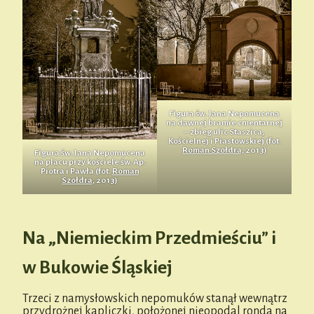
Figura św. Jana Nepomucena
na dawnej bramie cmentarnej
– zbieg ulic Staszica,
Kościelnej i Piastowskiej (fot.
Roman Szołdra
, 2013)
Figura św. Jana Nepomucena
na placu przy kościele św. Ap.
Piotra i Pawła (fot.
Roman
Szołdra
, 2013)
Na „Niemieckim Przedmieściu” i
w Bukowie Śląskiej
Trzeci z namysłowskich nepomuków stanął wewnątrz
przydrożnej kapliczki, położonej nieopodal ronda na