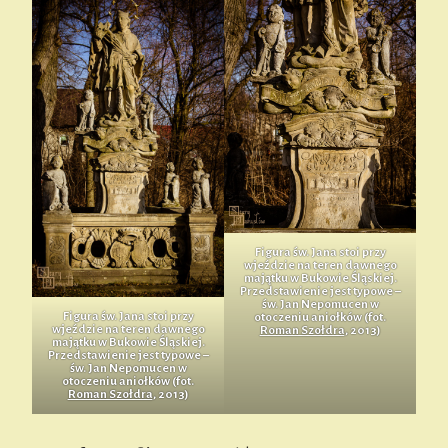
Figura św. Jana stoi przy
wjeździe na teren dawnego
majątku w Bukowie Śląskiej.
Przedstawienie jest typowe –
św. Jan Nepomucen w
Figura św. Jana stoi przy
otoczeniu aniołków (fot.
wjeździe na teren dawnego
Roman Szołdra
, 2013)
majątku w Bukowie Śląskiej.
Przedstawienie jest typowe –
św. Jan Nepomucen w
otoczeniu aniołków (fot.
Roman Szołdra
, 2013)