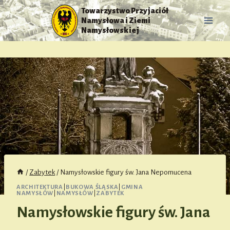
Przejdź
Towarzystwo Przyjaciół
do
Namysłowa i Ziemi
treści
Namysłowskiej
/
Zabytek
/
Namysłowskie figury św. Jana Nepomucena
ARCHITEKTURA
|
BUKOWA ŚLĄSKA
|
GMINA
NAMYSŁÓW
|
NAMYSŁÓW
|
ZABYTEK
Namysłowskie figury św. Jana