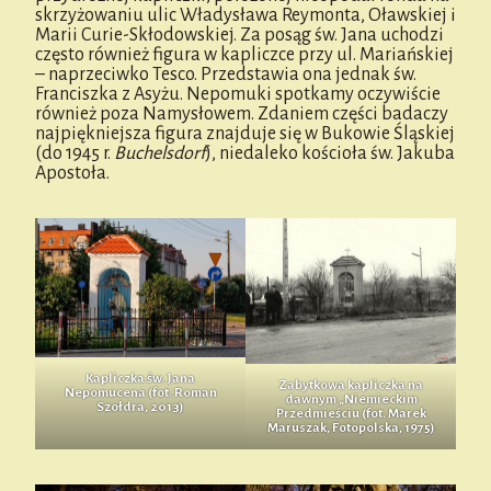
skrzyżowaniu ulic Władysława Reymonta, Oławskiej i
Marii Curie-Skłodowskiej. Za posąg św. Jana uchodzi
często również figura w kapliczce przy ul. Mariańskiej
– naprzeciwko Tesco. Przedstawia ona jednak św.
Franciszka z Asyżu. Nepomuki spotkamy oczywiście
również poza Namysłowem. Zdaniem części badaczy
najpiękniejsza figura znajduje się w Bukowie Śląskiej
(do 1945 r.
Buchelsdorf
), niedaleko kościoła św. Jakuba
Apostoła.
Kapliczka św. Jana
Zabytkowa kapliczka na
Nepomucena (fot. Roman
dawnym „Niemieckim
Szołdra, 2013)
Przedmieściu (fot. Marek
Maruszak, Fotopolska, 1975)