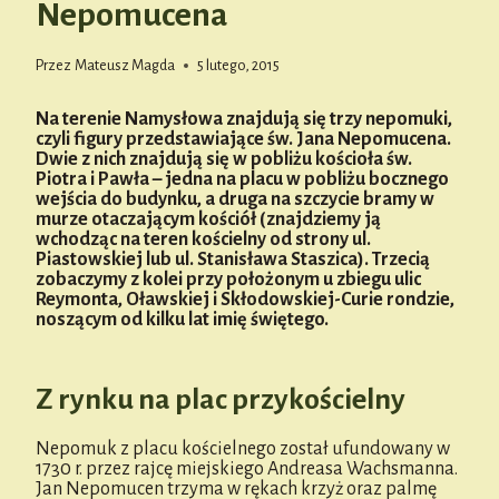
Nepomucena
Przez
Mateusz Magda
5 lutego, 2015
Na terenie Namysłowa znajdują się trzy nepomuki,
czyli figury przedstawiające św. Jana Nepomucena.
Dwie z nich znajdują się w pobliżu kościoła św.
Piotra i Pawła – jedna na placu w pobliżu bocznego
wejścia do budynku, a druga na szczycie bramy w
murze otaczającym kościół (znajdziemy ją
wchodząc na teren kościelny od strony ul.
Piastowskiej lub ul. Stanisława Staszica). Trzecią
zobaczymy z kolei przy położonym u zbiegu ulic
Reymonta, Oławskiej i Skłodowskiej-Curie rondzie,
noszącym od kilku lat imię świętego.
Z rynku na plac przykościelny
Nepomuk z placu kościelnego został ufundowany w
1730 r. przez rajcę miejskiego Andreasa Wachsmanna.
Jan Nepomucen trzyma w rękach krzyż oraz palmę