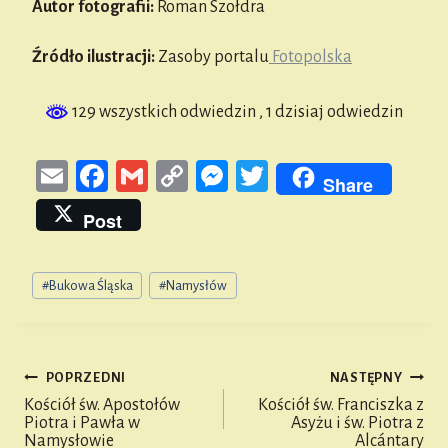
Autor fotografii:
Roman Szołdra
Źródło ilustracji:
Zasoby portalu
Fotopolska
129 wszystkich odwiedzin
, 1 dzisiaj odwiedzin
E
Fa
G
Co
M
T
Share
m
ce
m
py
es
wi
Post
ail
bo
ail
Li
se
tt
ok
nk
n
er
Tagi
#
Bukowa Śląska
#
Namysłów
wpisu:
ge
r
POPRZEDNI
NASTĘPNY
Nawigacja
Kościół św. Apostołów
Kościół św. Franciszka z
Piotra i Pawła w
Asyżu i św. Piotra z
wpisu
Namysłowie
Alcántary