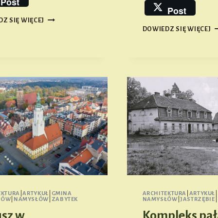
Post
Post
1
Z SIĘ WIĘCEJ
ETAP
K
DOWIEDZ SIĘ WIĘCEJ
RAJDU
Ś
ZIEMI
W
BIERUTOWSKIEJ
W
J
EKTURA
|
ARTYKUŁ
|
GMINA
ARCHITEKTURA
|
ARTYKUŁ
|
ŁÓW
|
NAMYSŁÓW
|
ZABYTEK
NAMYSŁÓW
|
JASTRZĘBIE
|
usz w
Kompleks pa