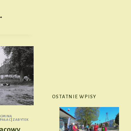
OŚCIÓŁ
W.
AWRZYŃCA
ASTRZĘBIU
OSTATNIE WPISY
GMINA
PAŁAC
|
ZABYTEK
łacowy