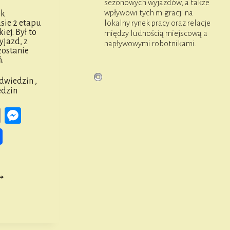
sezonowych wyjazdów, a także
wpływowi tych migracji na
ek
asie 2 etapu
lokalny rynek pracy oraz relacje
ej. Był to
między ludnością miejscową a
yjazd, z
napływowymi robotnikami.
zostanie
.
odwiedzin
,
edzin
ook
ail
Copy
Messenger
Link
AJD
EMI
CHTALSKIEJ,
TAP