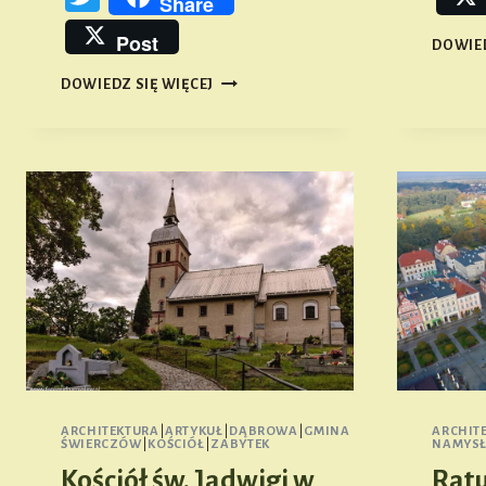
Share
Post
DOWIED
KOŚCIÓŁ
DOWIEDZ SIĘ WIĘCEJ
NAWIEDZENIA
NMP
W
WOJCIECHOWIE
ARCHITEKTURA
|
ARTYKUŁ
|
DĄBROWA
|
GMINA
ARCHIT
ŚWIERCZÓW
|
KOŚCIÓŁ
|
ZABYTEK
NAMYS
Kościół św. Jadwigi w
Rat