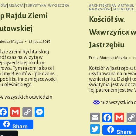
ŁÓW
|
RELACJA
|
TURYSTYKA
|
WYCIECZKA
ARCHITEKTURA
|
ARTYKUŁ
|
NAMYSŁÓW
|
JASTRZĘBIE
|
ap Rajdu Ziemi
Kościół św.
utowskiej
Wawrzyńca 
teusz Magda
12 lipca, 2015
Jastrzębiu
dzie Ziemi Rychtalskiej
edł czas na wizytę w
Przez
Mateusz Magda
11
j sąsiedzkiej okolicy
owa. Tym razem jako cel
Kościół w Jastrzębiu
iśmy Bierutów i położone
usytuowana na niewi
 pobliżu inne miejscowości
wzniesieniu. Dzięki 
u oleśnickiego.
świątynia jest widocz
Jej patronem jest św.
9 wszystkich odwiedzin
162 wszystkich 
Email
Facebook
Gmail
Copy
Messenger
Email
Faceb
Gm
Link
witter
Share
Twitter
Share