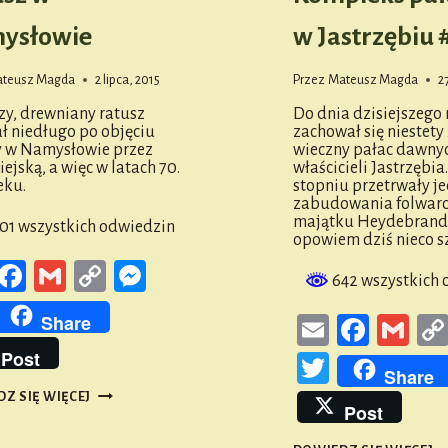
ysłowie
w Jastrzębiu 
teusz Magda
2 lipca, 2015
Przez
Mateusz Magda
2
zy, drewniany ratusz
Do dnia dzisiejszego 
ł niedługo po objęciu
zachował się niestety 
 w Namysłowie przez
wieczny pałac dawny
ejską, a więc w latach 70.
właścicieli Jastrzębi
eku.
stopniu przetrwały j
zabudowania folwar
majątku Heydebrandó
01 wszystkich odwiedzin
opowiem dziś nieco sz
Email
Facebook
Gmail
Copy
Messenger
642 wszystkich 
Link
witter
Share
Email
Faceb
Gm
Post
Twitter
Share
RATUSZ
Z SIĘ WIĘCEJ
W
Post
NAMYSŁOWIE
K