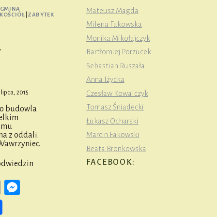
GMINA
Mateusz Magda
KOŚCIÓŁ
|
ZABYTEK
Milena Fakowska
Monika Mikołajczyk
w
Bartłomiej Porzucek
Sebastian Ruszała
Anna Iżycka
 lipca, 2015
Czesław Kowalczyk
Tomasz Śniadecki
 to budowla
elkim
Łukasz Ocharski
temu
Marcin Fakowski
na z oddali.
 Wawrzyniec.
Beata Bronkowska
FACEBOOK:
odwiedzin
ook
ail
Copy
Messenger
Link