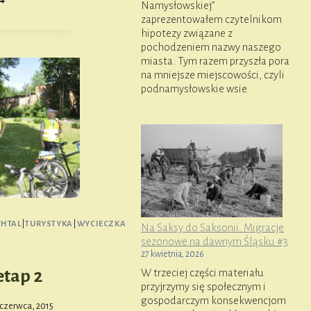
Namysłowskiej”
AŁACOWY
zaprezentowałem czytelnikom
ASTRZĘBIU
hipotezy związane z
2
pochodzeniem nazwy naszego
miasta. Tym razem przyszła pora
na mniejsze miejscowości, czyli
podnamysłowskie wsie.
CHTAL
|
TURYSTYKA
|
WYCIECZKA
Na Saksy do Saksonii. Migracje
sezonowe na dawnym Śląsku #3
27 kwietnia, 2026
W trzeciej części materiału
etap 2
przyjrzymy się społecznym i
gospodarczym konsekwencjom
 czerwca, 2015