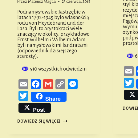
Przez
Mateusz Magda
23 czerwca, 2015
styl k
rezyde
Podnamysłowskie Jastrzębie w
miejsc
latach 1792-1945 było własnością
Pągów,
rodu von Heydebrand und der
Wymuro
Lasa. Byli to arystokraci wiele
otynko
znaczący w okolicy, przykładowo
podpiw
Ernst Wilhelm i Wilhelm Adam
prosto
byli namysłowskimi landratami
(odpowiednik dzisiejszego
6
starosty).
510 wszystkich odwiedzin
T
Email
Facebook
Gmail
Copy
Messenger
Link
Twitter
Share
Post
DOWIED
KOMPLEKS
DOWIEDZ SIĘ WIĘCEJ
PAŁACOWY
W
JASTRZĘBIU
#1