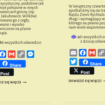
lasycystyczny, podobnie jak
W świąteczny czwart
ncje położone w innych
spotkaliśmy się na tr
owościach gminy (np.
Rajdu Ziemi Rychtalski
 Jakubowice, Wilków).
długi i wymagający w
wano go z cegły,
którego na pewno po
wano i wysoko
nam wiele wspomnień
niczono na planie
kąta.
461 wszystkich 
2 dzisiaj odwi
86 wszystkich odwiedzin
Email
Faceb
Gm
Email
Facebook
Gmail
Copy
Messenger
Link
Twitter
witter
Share
Share
Post
Post
R
DOWIEDZ SIĘ WIĘCEJ
PAŁAC
Z SIĘ WIĘCEJ
ZI
W
RY
PSZENICZNEJ
E
2