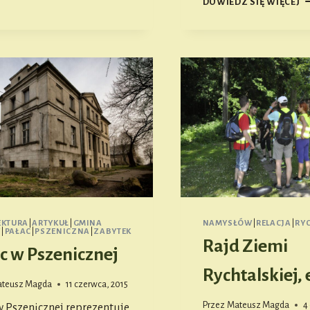
DOWIEDZ SIĘ WIĘCEJ
P
W
J
#
EKTURA
|
ARTYKUŁ
|
GMINA
NAMYSŁÓW
|
RELACJA
|
RY
W
|
PAŁAC
|
PSZENICZNA
|
ZABYTEK
Rajd Ziemi
c w Pszenicznej
Rychtalskiej, 
teusz Magda
11 czerwca, 2015
Przez
Mateusz Magda
4
w Pszenicznej reprezentuje