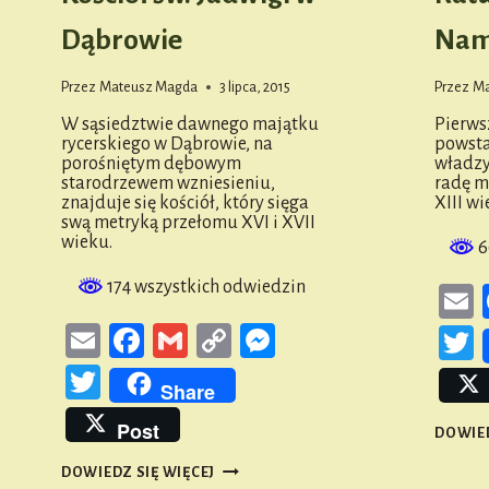
Dąbrowie
Nam
Przez
Mateusz Magda
3 lipca, 2015
Przez
Ma
W sąsiedztwie dawnego majątku
Pierws
rycerskiego w Dąbrowie, na
powsta
porośniętym dębowym
władzy
starodrzewem wzniesieniu,
radę mi
znajduje się kościół, który sięga
XIII wi
swą metryką przełomu XVI i XVII
wieku.
6
174 wszystkich odwiedzin
Email
Facebook
Gmail
Copy
Messenger
T
Link
Twitter
Share
Post
DOWIED
KOŚCIÓŁ
DOWIEDZ SIĘ WIĘCEJ
ŚW.