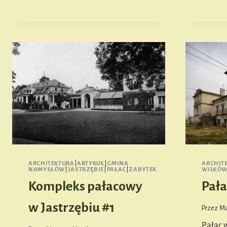
JADWIGI
W
DĄBROWIE
ARCHITEKTURA
|
ARTYKUŁ
|
GMINA
ARCHIT
NAMYSŁÓW
|
JASTRZĘBIE
|
PAŁAC
|
ZABYTEK
WILKÓ
Kompleks pałacowy
Pała
w Jastrzębiu #1
Przez
Ma
Pałac 