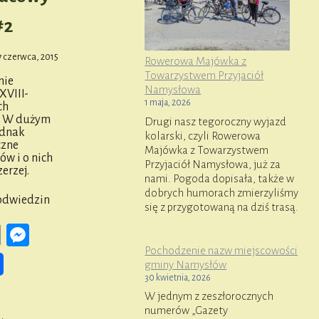
#2
7 czerwca, 2015
Rowerowa Majówka z
Towarzystwem Przyjaciół
nie
Namysłowa
XVIII-
1 maja, 2026
ch
a. W dużym
Drugi nasz tegoroczny wyjazd
ednak
kolarski, czyli Rowerowa
czne
Majówka z Towarzystwem
w i o nich
Przyjaciół Namysłowa, już za
erzej.
nami. Pogoda dopisała, także w
dobrych humorach zmierzyliśmy
odwiedzin
się z przygotowaną na dziś trasą.
ook
ail
Copy
Messenger
Pochodzenie nazw miejscowości
Link
gminy Namysłów
30 kwietnia, 2026
W jednym z zeszłorocznych
numerów „Gazety
OMPLEKS