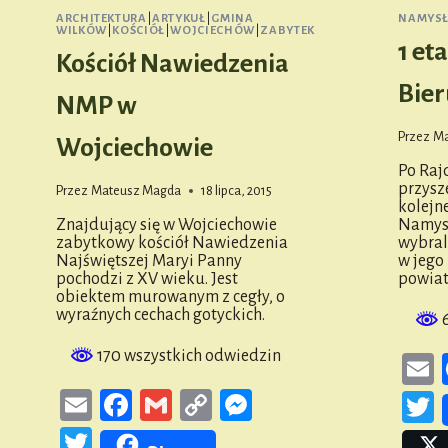
ARCHITEKTURA
|
ARTYKUŁ
|
GMINA
NAMYS
WILKÓW
|
KOŚCIÓŁ
|
WOJCIECHÓW
|
ZABYTEK
1 et
Kościół Nawiedzenia
Bier
NMP w
Przez
Ma
Wojciechowie
Po Raj
przysz
Przez
Mateusz Magda
18 lipca, 2015
kolejne
Znajdujący się w Wojciechowie
Namysł
zabytkowy kościół Nawiedzenia
wybral
Najświętszej Maryi Panny
w jego
pochodzi z XV wieku. Jest
powiat
obiektem murowanym z cegły, o
wyraźnych cechach gotyckich.
6
170 wszystkich odwiedzin
Email
Facebook
Gmail
Copy
Messenger
T
Link
Twitter