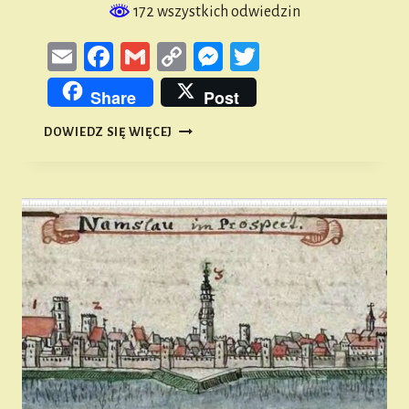
172 wszystkich odwiedzin
Email
Facebook
Gmail
Copy
Messenger
Twitter
Link
Share
Post
KOŚCIÓŁ
DOWIEDZ SIĘ WIĘCEJ
EWANGELICKI
W
KOWALOWICACH