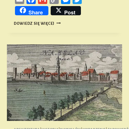
Link
Share
Post
SPOTKANIE
DOWIEDZ SIĘ WIĘCEJ
PROMUJĄCE
„ATLAS
HISTORYCZNY
MIAST
POLSKICH.
NAMYSŁÓW”