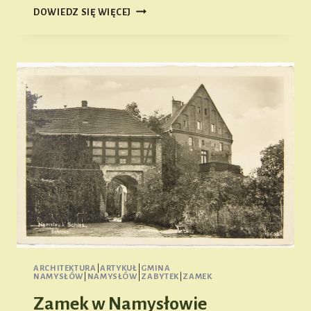
SPOTKANIE
DOWIEDZ SIĘ WIĘCEJ
Z
AUTORAMI
„ATLASU
HISTORYCZNEGO”
NAMYSŁOWA
(ZAPOWIEDŹ)
ARCHITEKTURA
|
ARTYKUŁ
|
GMINA
NAMYSŁÓW
|
NAMYSŁÓW
|
ZABYTEK
|
ZAMEK
Zamek w Namysłowie