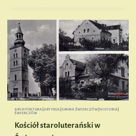
POLEGŁYCH
NA
FRONTACH
I
WOJNY
ŚWIATOWEJ
ARCHITEKTURA
|
ARTYKUŁ
|
GMINA ŚWIERCZÓW
|
HISTORIA
|
ŚWIERCZÓW
Kościół staroluterański w