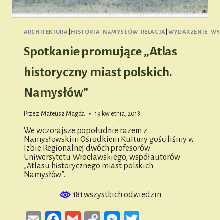
ARCHITEKTURA
|
HISTORIA
|
NAMYSŁÓW
|
RELACJA
|
WYDARZENIE
|
WY
Spotkanie promujące „Atlas
historyczny miast polskich.
Namysłów”
Przez
Mateusz Magda
19 kwietnia, 2018
We wczorajsze popołudnie razem z
Namysłowskim Ośrodkiem Kultury gościliśmy w
Izbie Regionalnej dwóch profesorów
Uniwersytetu Wrocławskiego, współautorów
„Atlasu historycznego miast polskich.
Namysłów”.
181 wszystkich odwiedzin
Email
Facebook
Gmail
Copy
Messenger
Twitter