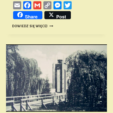
Email
Facebook
Gmail
Copy
Messenger
Twitter
Link
Share
Post
ONA
DOWIEDZ SIĘ WIĘCEJ
–
CZYLI
O
NAMYSŁOWSKIEJ
ARCHITEKTURZE