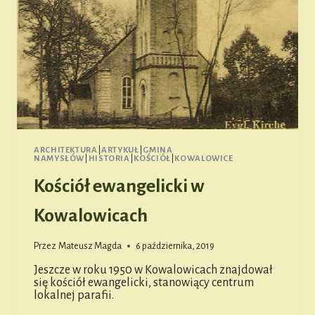
ARCHITEKTURA
|
ARTYKUŁ
|
GMINA
NAMYSŁÓW
|
HISTORIA
|
KOŚCIÓŁ
|
KOWALOWICE
Kościół ewangelicki w
Kowalowicach
Przez
Mateusz Magda
6 października, 2019
Jeszcze w roku 1950 w Kowalowicach znajdował
się kościół ewangelicki, stanowiący centrum
lokalnej parafii.