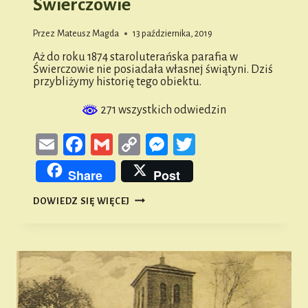
Świerczowie
Przez
Mateusz Magda
13 października, 2019
Aż do roku 1874 staroluterańska parafia w
Świerczowie nie posiadała własnej świątyni. Dziś
przybliżymy historię tego obiektu.
271 wszystkich odwiedzin
Email
Facebook
Gmail
Copy
Messenger
Twitter
Link
Share
Post
KOŚCIÓŁ
DOWIEDZ SIĘ WIĘCEJ
STAROLUTERAŃSKI
W
ŚWIERCZOWIE