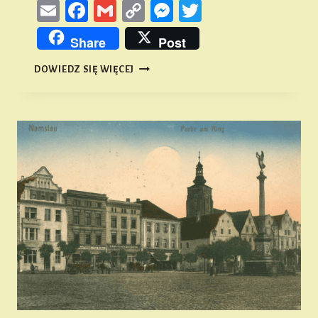
Email
Facebook
Gmail
Copy
Messenger
Twitter
Link
Share
Post
ONA
DOWIEDZ SIĘ WIĘCEJ
–
CZYLI
O
NAMYSŁOWSKIEJ
ARCHITEKTURZE