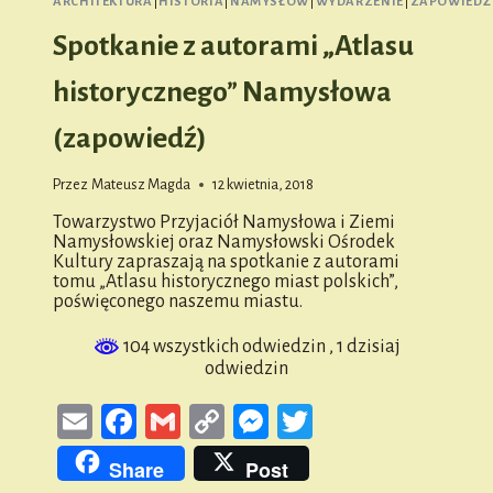
ARCHITEKTURA
|
HISTORIA
|
NAMYSŁÓW
|
WYDARZENIE
|
ZAPOWIEDŹ
Spotkanie z autorami „Atlasu
historycznego” Namysłowa
(zapowiedź)
Przez
Mateusz Magda
12 kwietnia, 2018
Towarzystwo Przyjaciół Namysłowa i Ziemi
Namysłowskiej oraz Namysłowski Ośrodek
Kultury zapraszają na spotkanie z autorami
tomu „Atlasu historycznego miast polskich”,
poświęconego naszemu miastu.
104 wszystkich odwiedzin
, 1 dzisiaj
odwiedzin
Email
Facebook
Gmail
Copy
Messenger
Twitter
Link
Share
Post