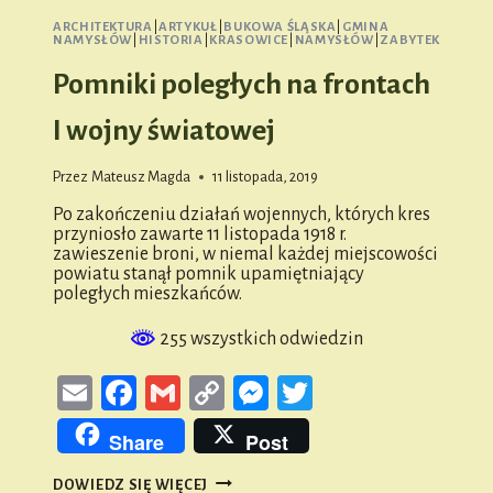
ARCHITEKTURA
|
ARTYKUŁ
|
BUKOWA ŚLĄSKA
|
GMINA
NAMYSŁÓW
|
HISTORIA
|
KRASOWICE
|
NAMYSŁÓW
|
ZABYTEK
Pomniki poległych na frontach
I wojny światowej
Przez
Mateusz Magda
11 listopada, 2019
Po zakończeniu działań wojennych, których kres
przyniosło zawarte 11 listopada 1918 r.
zawieszenie broni, w niemal każdej miejscowości
powiatu stanął pomnik upamiętniający
poległych mieszkańców.
255 wszystkich odwiedzin
Email
Facebook
Gmail
Copy
Messenger
Twitter
Link
Share
Post
POMNIKI
DOWIEDZ SIĘ WIĘCEJ