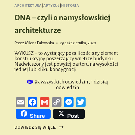
ARCHITEKTURA
|
ARTYKUŁ
|
HISTORIA
ONA – czyli o namysłowskiej
architekturze
Przez
Milena Fakowska
29 października, 2020
WYKUSZ – to wystający poza lico ściany element
konstrukcyjny poszerzający wnętrze budynku.
Nadwieszony jest powyżej parteru na wysokości
jednej lub kliku kondygnacji.
93 wszystkich odwiedzin
, 1 dzisiaj
odwiedzin
Email
Facebook
Gmail
Copy
Messenger
Twitter
Link
Share
Post
ONA
DOWIEDZ SIĘ WIĘCEJ
–
CZYLI