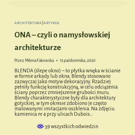
O
NAMYSŁOWSKIEJ
ARCHITEKTURZE
ARCHITEKTURA
|
ARTYKUŁ
ONA – czyli o namysłowskiej
architekturze
Przez
Milena Fakowska
15 października, 2020
BLENDA (ślepe okno) – to płytka wnęka w ścianie
w formie arkady lub okna. Blendy stosowano
zazwyczaj jako motyw dekoracyjny. Rzadziej
pełniły funkcję konstrukcyjną, w celu odciążenia
ściany poprzez zmniejszenie grubości muru.
Blendy charakterystyczne były dla architektury
gotyckiej, w tym okresie zdobiono je często
malowanymi imitacjami oszklenia. Na zdjęciu
kamienica nr 4 przy ulicach Dubois…
39 wszystkich odwiedzin