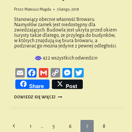
Przez
Mateusz Magda
3 lutego, 2018
Stanowiący obecnie własność Browaru
Namysłów zamek jest niedostępny dla
zwiedzających. Budowla jest ukryta przed okiem
turysty także dlatego, że przylega do budynków,
w których znajdują się biura browaru, a
podziwiać go można jedynie z pewnej odległości.
422 wszystkich odwiedzin
Email
Facebook
Gmail
Copy
Messenger
Twitter
Link
Share
Post
ZAMEK
DOWIEDZ SIĘ WIĘCEJ
W
NAMYSŁOWIE
Nawigacja
Poprzednia
1
…
5
6
7
8