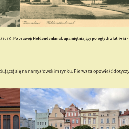
1917). Po prawej: Heldendenkmal, upamiętniający poległych z lat 1914-
dującej się na namysłowskim rynku. Pierwsza opowieść dotycz