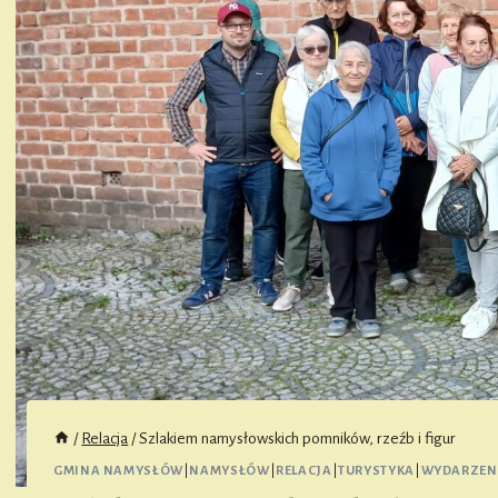
/
Relacja
/
Szlakiem namysłowskich pomników, rzeźb i figur
GMINA NAMYSŁÓW
|
NAMYSŁÓW
|
RELACJA
|
TURYSTYKA
|
WYDARZEN