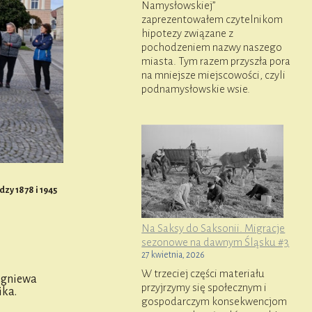
Namysłowskiej”
zaprezentowałem czytelnikom
hipotezy związane z
pochodzeniem nazwy naszego
miasta. Tym razem przyszła pora
na mniejsze miejscowości, czyli
podnamysłowskie wsie.
zy 1878 i 1945
Na Saksy do Saksonii. Migracje
sezonowe na dawnym Śląsku #3
27 kwietnia, 2026
W trzeciej części materiału
igniewa
przyjrzymy się społecznym i
ika.
gospodarczym konsekwencjom