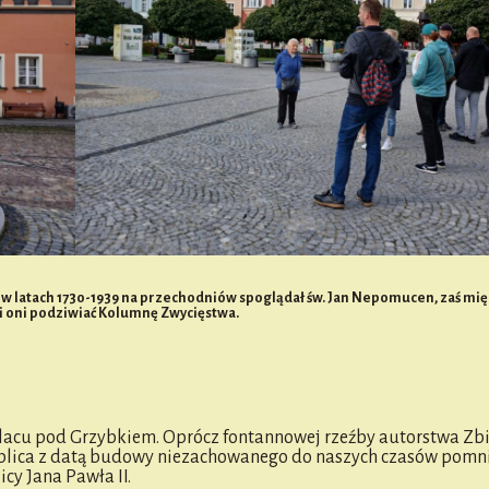
 w latach 1730-1939 na przechodniów spoglądał św. Jan Nepomucen, zaś międ
 oni podziwiać Kolumnę Zwycięstwa.
 placu pod Grzybkiem. Oprócz fontannowej rzeźby autorstwa Zb
tablica z datą budowy niezachowanego do naszych czasów pomn
y Jana Pawła II.