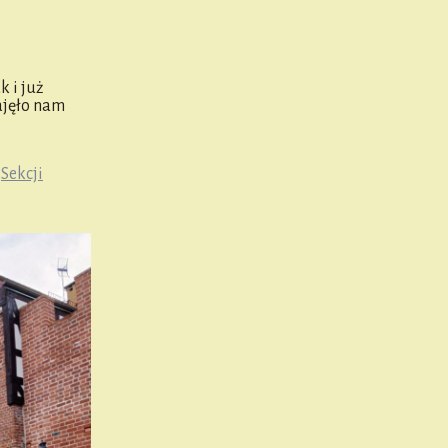
 i już
zajęło nam
i
Sekcji