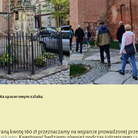
Na spacerowym szlaku
.
raną kwotę 160 zł przeznaczamy na wsparcie prowadzonej prze
ląskiego
. Kwestować będziemy również podczas jutrzejszego
ra