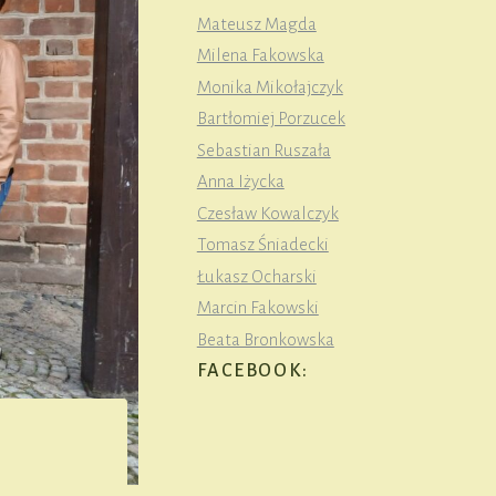
Mateusz Magda
Milena Fakowska
Monika Mikołajczyk
Bartłomiej Porzucek
Sebastian Ruszała
Anna Iżycka
Czesław Kowalczyk
Tomasz Śniadecki
Łukasz Ocharski
Marcin Fakowski
Beata Bronkowska
FACEBOOK: