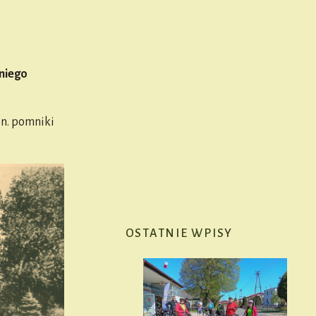
tniego
in. pomniki
OSTATNIE WPISY