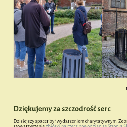
Dziękujemy za szczodrość serc
Dzisiejszy spacer był wydarzeniem charytatywnym. Zeb
stowarzyszenie
zbiórki na rzecz powodzian ze Stronia Ś