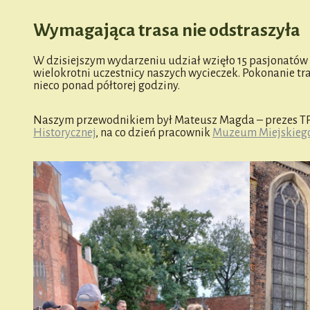
Wymagająca trasa nie odstraszyła
W dzisiejszym wydarzeniu udział wzięło 15 pasjonatów h
wielokrotni uczestnicy naszych wycieczek. Pokonanie tras
nieco ponad półtorej godziny.
Naszym przewodnikiem był Mateusz Magda – prezes TPNi
Historycznej
, na co dzień pracownik
M
uzeum Miejskieg