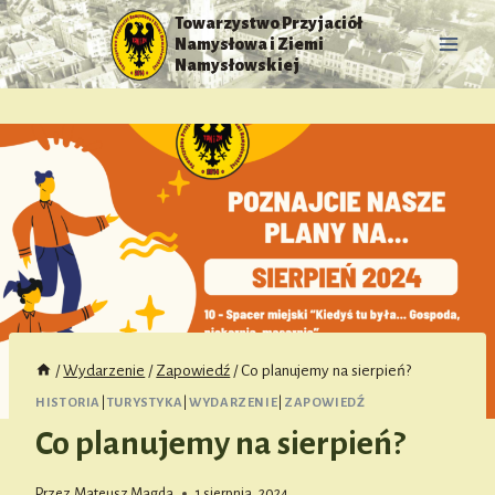
Przejdź
Towarzystwo Przyjaciół
do
Namysłowa i Ziemi
treści
Namysłowskiej
/
Wydarzenie
/
Zapowiedź
/
Co planujemy na sierpień?
HISTORIA
|
TURYSTYKA
|
WYDARZENIE
|
ZAPOWIEDŹ
Co planujemy na sierpień?
Przez
Mateusz Magda
1 sierpnia, 2024