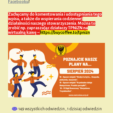
Facebooku
!
Zachęcamy do komentowania i udostępniania tego
wpisu, a także do wspierania codziennej
działalności naszego stowarzyszenia
.
Można to
zrobić np. zapraszając działaczy TPNiZN na
wirtualną kawę –
https://buycoffee.to/tpnizn
149 wszystkich odwiedzin
, 1 dzisiaj odwiedzin