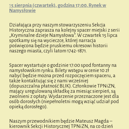
1
5 sierpnia (czwartek), godzina 17:00, Rynek w
Namysłowie
Działająca przy naszym stowarzyszeniu Sekcja
Historyczna zaprasza na kolejny spacer miejski z serii
„Kryminalne dzieje Namysłowa”. W czwartek 15 lipca
spotkamy się na wycieczce, której narracja
poświęcona będzie pruskiemu okresowi historii
naszego miasta, czyli latom 1742-1871.
Spacer wystartuje o godzinie 17:00 spod fontanny na
namysłowskim rynku. Bilety wstępu w cenie 10 zł
nabyć będzie można przed rozpoczęciem spaceru, a
także kontaktując się z nami wcześniej
(dopuszczalna płatność BLIK). Członkowie TPNiZN,
mający uregulowaną składkę za miesiąc sierpień, są
zwolnieni z opłaty. Wydarzenie przeznaczone jest dla
osób dorosłych (niepełnoletni mogą wziąć udział pod
opieką dorosłego).
Naszym przewodnikiem będzie Mateusz Magda –
kierownik Sekcji Historycznej TPNiZN, na co dzień