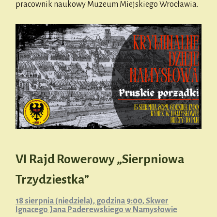
pracownik naukowy Muzeum Miejskiego Wrocławia.
VI Rajd Rowerowy „Sierpniowa
Trzydziestka”
18 sierpnia (niedziela), godzina 9:00, Skwer
Ignacego Jana Paderewskiego w Namysłowie