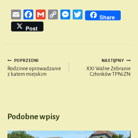
E
Fa
G
Co
M
T
Share
m
ce
m
py
es
wi
Post
ail
bo
ail
Li
se
tt
ok
nk
n
er
ge
POPRZEDNI
NASTĘPNY
r
Nawigacja
Rodzinne oprowadzanie
XXI Walne Zebranie
z katem miejskim
Członków TPNiZN
wpisu
Podobne wpisy