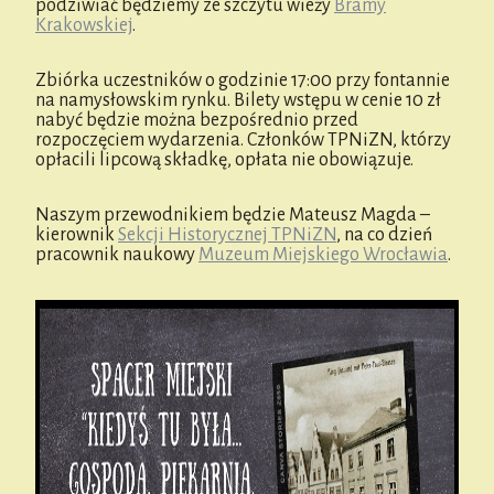
podziwiać będziemy ze szczytu wieży
Bramy
Krakowskiej
.
Zbiórka uczestników o godzinie 17:00 przy fontannie
na namysłowskim rynku. Bilety wstępu w cenie 10 zł
nabyć będzie można bezpośrednio przed
rozpoczęciem wydarzenia. Członków TPNiZN, którzy
opłacili lipcową składkę, opłata nie obowiązuje.
Naszym przewodnikiem będzie Mateusz Magda –
kierownik
Sekcji Historycznej TPNiZN
, na co dzień
pracownik naukowy
Muzeum Miejskiego Wrocławia
.