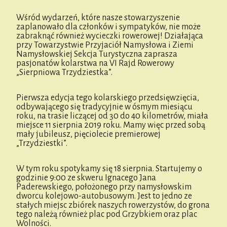
Wśród wydarzeń, które nasze stowarzyszenie
zaplanowało dla członków i sympatyków, nie może
zabraknąć również wycieczki rowerowej! Działająca
przy Towarzystwie Przyjaciół Namysłowa i Ziemi
Namysłowskiej Sekcja Turystyczna zaprasza
pasjonatów kolarstwa na VI Rajd Rowerowy
„Sierpniowa Trzydziestka”.
Pierwsza edycja tego kolarskiego przedsięwzięcia,
odbywającego się tradycyjnie w ósmym miesiącu
roku, na trasie liczącej od 30 do 40 kilometrów, miała
miejsce 11 sierpnia 2019 roku. Mamy więc przed sobą
mały jubileusz, pięciolecie premierowej
„Trzydziestki”.
W tym roku spotykamy się 18 sierpnia. Startujemy o
godzinie 9:00 ze skweru Ignacego Jana
Paderewskiego, położonego przy namysłowskim
dworcu kolejowo-autobusowym. Jest to jedno ze
stałych miejsc zbiórek naszych rowerzystów, do grona
tego należą również plac pod Grzybkiem oraz plac
Wolności.