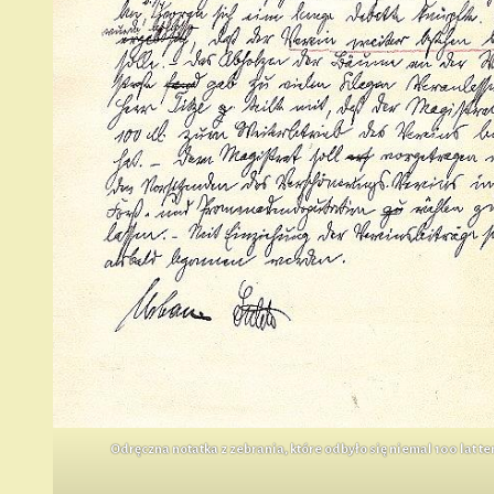
Odręczna notatka z zebrania, które odbyło się niemal 100 lat t