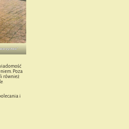
owarzystwa”
 wiadomość
eniem. Poza
li również
e
.
olecania i