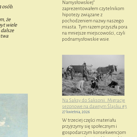
Namysłowskiej”
 osób.
zaprezentowałem czytelnikom
hipotezy związane z
m, że
pochodzeniem nazwy naszego
yt wiele
miasta. Tym razem przyszła pora
 dalsze
na mniejsze miejscowości, czyli
stwa
podnamysłowskie wsie.
Na Saksy do Saksonii. Migracje
sezonowe na dawnym Śląsku #3
27 kwietnia, 2026
W trzeciej części materiału
przyjrzymy się społecznym i
gospodarczym konsekwencjom