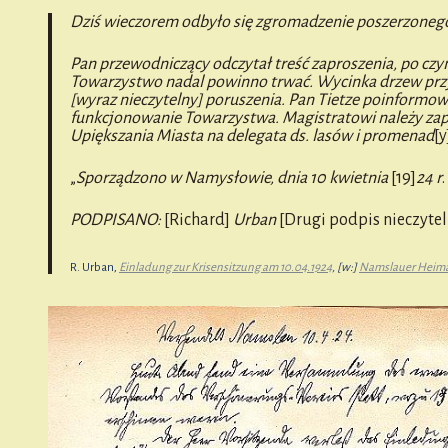
Dziś wieczorem odbyło się zgromadzenie poszerzonego 
Pan przewodniczący odczytał treść zaproszenia, po czym
Towarzystwo nadal powinno trwać. Wycinka drzew prz
[wyraz nieczytelny] poruszenia. Pan Tietze poinformo
funkcjonowanie Towarzystwa. Magistratowi należy z
Upiększania Miasta na delegata ds. lasów i promenad
[y
„
Sporządzono w Namysłowie, dnia 10 kwietnia
[19]
24 r
.
PODPISANO:
[Richard]
Urban
[Drugi podpis nieczytel
R. Urban,
Einladung zur Krisensitzung am 10.04.1924
, [w:]
Namslauer Heim