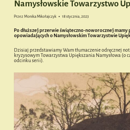
Namysłowskie Towarzystwo Upi
Przez
Monika Mikołajczyk
18 stycznia, 2023
Po dłuższej przerwie świąteczno-noworocznej mamy p
opowiadających o Namysłowskim Towarzystwie Upięk
Dzisiaj przedstawiamy Wam tłumaczenie odręcznej not
kryzysowym Towarzystwa Upiększania Namysłowa (o całe
odcinku serii).