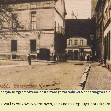
m’s odbyło się zgromadzenie poszerzonego zarządu Verschonerungsverein
wa i członków zwyczajnych, spisano następującą notatkę (rap