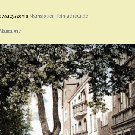
owarzyszenia
Namslauer Heimatfreunde
.
iasta #17