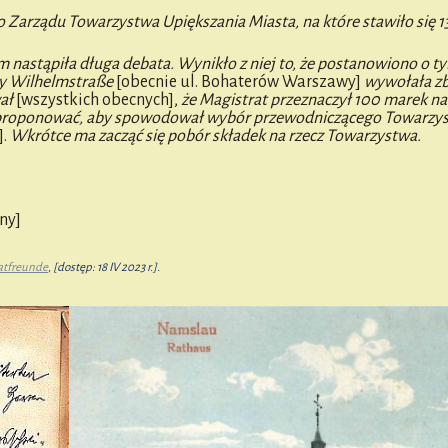
Zarządu Towarzystwa Upiększania Miasta, na które stawiło się 13
 nastąpiła długa debata. Wynikło z niej to, że postanowiono o ty
y Wilhelmstraße
[obecnie ul. Bohaterów Warszawy]
wywołała zb
wał
[wszystkich obecnych],
że Magistrat przeznaczył 100 marek na
aproponować, aby spowodował wybór przewodniczącego Towarzy
].
Wkrótce ma zacząć się pobór składek na rzecz Towarzystwa.
ny]
atfreunde
, [dostęp: 18 IV 2023 r.].