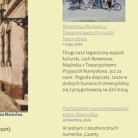
Rowerowa Majówka z
Towarzystwem Przyjaciół
Namysłowa
1 maja, 2026
Drugi nasz tegoroczny wyjazd
kolarski, czyli Rowerowa
Majówka z Towarzystwem
Przyjaciół Namysłowa, już za
nami. Pogoda dopisała, także w
dobrych humorach zmierzyliśmy
się z przygotowaną na dziś trasą.
Pochodzenie nazw miejscowości
gminy Namysłów
 zu Namslau.
30 kwietnia, 2026
W jednym z zeszłorocznych
ort):
numerów „Gazety