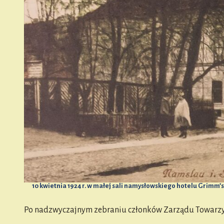
10 kwietnia 1924 r. w małej sali namysłowskiego hotelu Grim
Po nadzwyczajnym zebraniu członków Zarządu Towarzyst