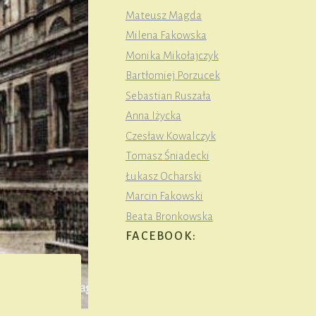
Mateusz Magda
Milena Fakowska
Monika Mikołajczyk
Bartłomiej Porzucek
Sebastian Ruszała
Anna Iżycka
Czesław Kowalczyk
Tomasz Śniadecki
Łukasz Ocharski
Marcin Fakowski
Beata Bronkowska
FACEBOOK: