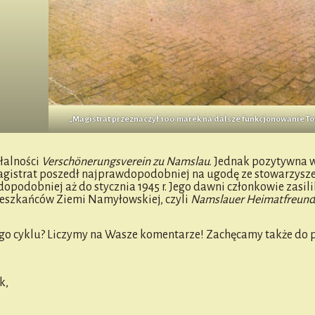
„Magistrat przeznaczył 100 marek na dalsze funkcjonowanie T
ałalności
Verschönerungsverein zu Namslau
. Jednak pozytywna
a Magistrat poszedł najprawdopodobniej na ugodę ze stowarzysz
odobniej aż do stycznia 1945 r. Jego dawni członkowie zasili
ieszkańców Ziemi Namyłowskiej, czyli
Namslauer Heimatfreund
o cyklu? Liczymy na Wasze komentarze! Zachęcamy także do p
k,