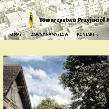
Przejdź
do
treści
Towarzystwo Przyjaciół
O NAS
DAWNY NAMYSŁÓW
KONTAKT