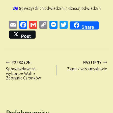
85 wszystkich odwiedzin
, 1 dzisiaj odwiedzin
E
Fa
G
Co
M
T
Share
m
ce
m
py
es
wi
Post
ail
bo
ail
Li
se
tt
ok
nk
n
er
ge
POPRZEDNI
NASTĘPNY
r
Nawigacja
Sprawozdawczo-
Zamek w Namysłowie
wyborcze Walne
wpisu
Zebranie Członków
Podobne wpisy