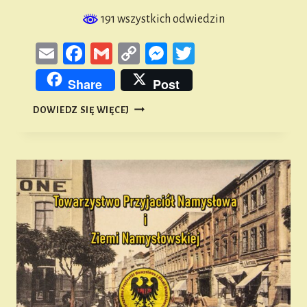
191 wszystkich odwiedzin
Email
Facebook
Gmail
Copy
Messenger
Twitter
Link
Share
Post
PTAKI
DOWIEDZ SIĘ WIĘCEJ
ZIEMI
NAMYSŁOWSKIEJ
#52