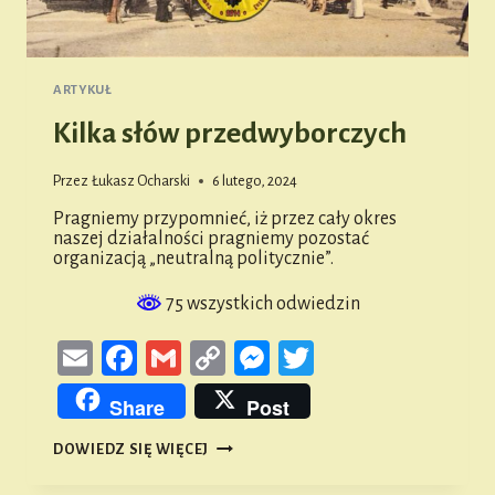
ARTYKUŁ
Kilka słów przedwyborczych
Przez
Łukasz Ocharski
6 lutego, 2024
Pragniemy przypomnieć, iż przez cały okres
naszej działalności pragniemy pozostać
organizacją „neutralną politycznie”.
75 wszystkich odwiedzin
Email
Facebook
Gmail
Copy
Messenger
Twitter
Link
Share
Post
KILKA
DOWIEDZ SIĘ WIĘCEJ
SŁÓW
PRZEDWYBORCZYCH