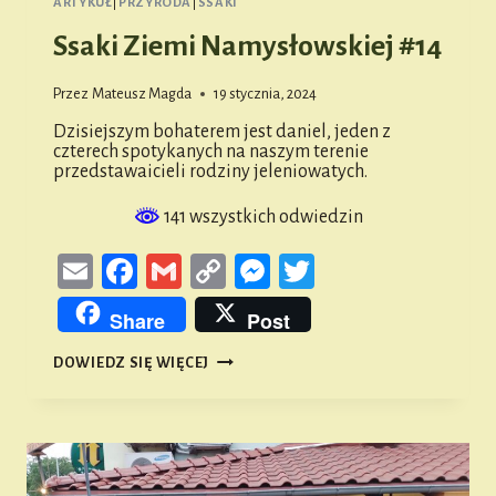
ARTYKUŁ
|
PRZYRODA
|
SSAKI
Ssaki Ziemi Namysłowskiej #14
Przez
Mateusz Magda
19 stycznia, 2024
Dzisiejszym bohaterem jest daniel, jeden z
czterech spotykanych na naszym terenie
przedstawaicieli rodziny jeleniowatych.
141 wszystkich odwiedzin
Email
Facebook
Gmail
Copy
Messenger
Twitter
Link
Share
Post
SSAKI
DOWIEDZ SIĘ WIĘCEJ
ZIEMI
NAMYSŁOWSKIEJ
#14