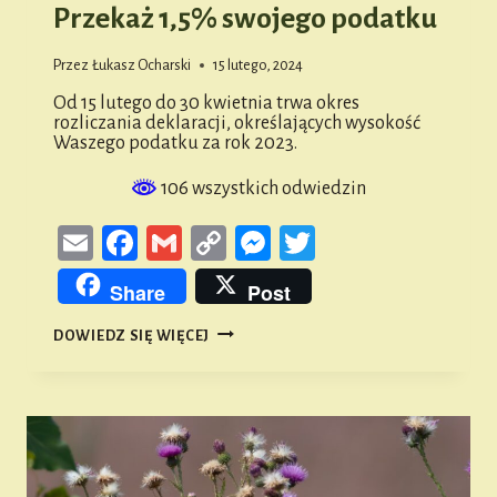
Przekaż 1,5% swojego podatku
Przez
Łukasz Ocharski
15 lutego, 2024
Od 15 lutego do 30 kwietnia trwa okres
rozliczania deklaracji, określających wysokość
Waszego podatku za rok 2023.
106 wszystkich odwiedzin
Email
Facebook
Gmail
Copy
Messenger
Twitter
Link
Share
Post
PRZEKAŻ
DOWIEDZ SIĘ WIĘCEJ
1,5%
SWOJEGO
PODATKU