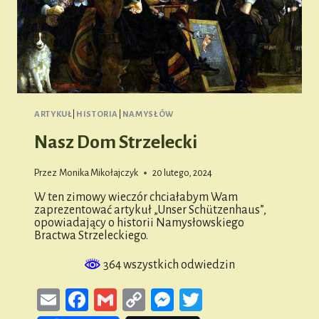
ARTYKUŁ
|
HISTORIA
|
NAMYSŁÓW
Nasz Dom Strzelecki
Przez
Monika Mikołajczyk
20 lutego, 2024
W ten zimowy wieczór chciałabym Wam
zaprezentować artykuł „Unser Schützenhaus”,
opowiadający o historii Namysłowskiego
Bractwa Strzeleckiego.
364 wszystkich odwiedzin
Email
Facebook
Gmail
Copy
Messenger
Twitter