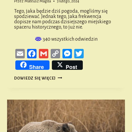
Przez
Mateusz Magda
3 lutego, 2024
Tego, jaka będzie dziś pogoda, mogliśmy się
spodziewać. Jednak tego, jaka frekwencja
dopisze nam podczas dzisiejszego miejskiego
spaceru historycznego, to już nie.
340 wszystkich odwiedzin
Email
Facebook
Gmail
Copy
Messenger
Twitter
Link
Share
Post
SEZON
DOWIEDZ SIĘ WIĘCEJ
WYCIECZKOWY
ROZPOCZĘLIŚMY
IMPONUJĄCO