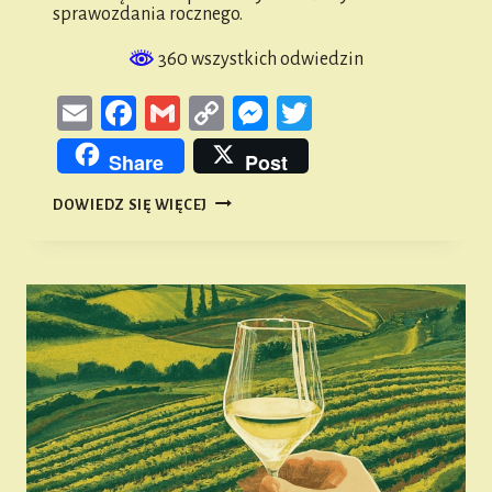
sprawozdania rocznego.
360 wszystkich odwiedzin
Email
Facebook
Gmail
Copy
Messenger
Twitter
Link
Share
Post
SPRAWOZDANIE
DOWIEDZ SIĘ WIĘCEJ
Z
DZIAŁALNOŚCI
TPNIZN
W
ROKU
2023