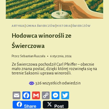
ARTYKUŁ
|
GMINA ŚWIERCZÓW
|
HISTORIA
|
ŚWIERCZÓW
Hodowca winorośli ze
Świerczowa
Przez
Sebastian Ruszała
6 stycznia, 2024
Ze Świerczowa pochodził Carl Pfeiffer – obecnie
mało znana postać, dzięki której rozwinęła się na
terenie Saksonii uprawa winorośli.
326 wszystkich odwiedzin
Email
Facebook
Gmail
Copy
Messenger
Twitter
Link
Share
Post