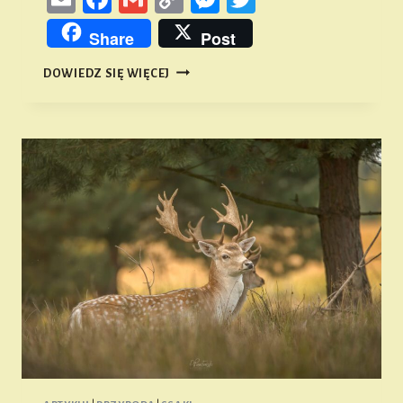
Link
Share
Post
SSAKI
DOWIEDZ SIĘ WIĘCEJ
ZIEMI
NAMYSŁOWSKIEJ
#15