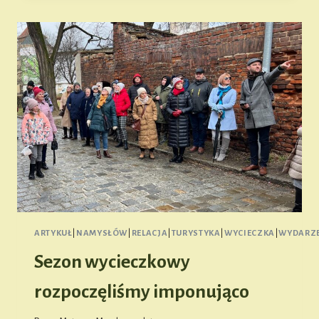
ARTYKUŁ
|
NAMYSŁÓW
|
RELACJA
|
TURYSTYKA
|
WYCIECZKA
|
WYDARZE
Sezon wycieczkowy
rozpoczęliśmy imponująco