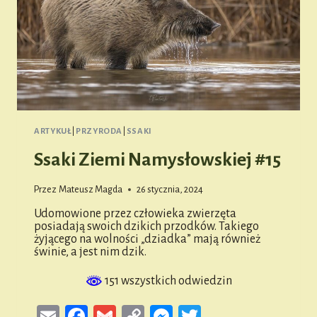
ARTYKUŁ
|
PRZYRODA
|
SSAKI
Ssaki Ziemi Namysłowskiej #15
Przez
Mateusz Magda
26 stycznia, 2024
Udomowione przez człowieka zwierzęta
posiadają swoich dzikich przodków. Takiego
żyjącego na wolności „dziadka” mają również
świnie, a jest nim dzik.
151 wszystkich odwiedzin
Email
Facebook
Gmail
Copy
Messenger
Twitter