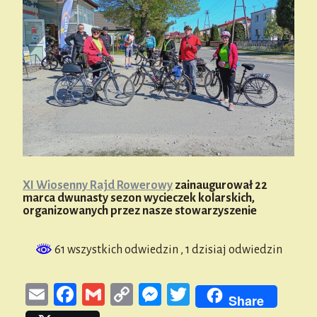
XI Wiosenny Rajd Rowerowy
zainaugurował 22
marca dwunasty sezon wycieczek kolarskich,
organizowanych przez nasze stowarzyszenie
61 wszystkich odwiedzin
, 1 dzisiaj odwiedzin
E
Fa
G
Co
M
T
Share