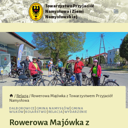
Przejdź
Towarzystwo Przyjaciół
do
Namysłowa i Ziemi
treści
Namysłowskiej
/
Relacja
/
Rowerowa Majówka z Towarzystwem Przyjaciół
Namysłowa
DALBOROWICE
|
GMINA NAMYSŁÓW
|
GMINA
WILKÓW
|
KOLARSTWO
|
RELACJA
|
WYDARZENIE
Rowerowa Majówka z