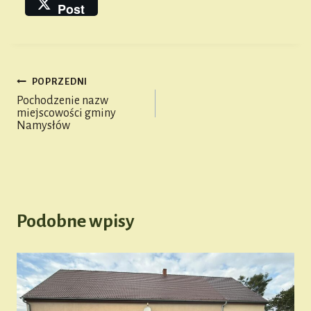
m
ce
m
py
es
wi
Post
ail
bo
ail
Li
se
tt
ok
nk
n
er
ge
POPRZEDNI
r
Nawigacja
Pochodzenie nazw
miejscowości gminy
wpisu
Namysłów
Podobne wpisy