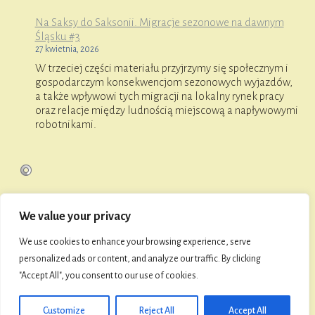
Na Saksy do Saksonii. Migracje sezonowe na dawnym
Śląsku #3
27 kwietnia, 2026
W trzeciej części materiału przyjrzymy się społecznym i
gospodarczym konsekwencjom sezonowych wyjazdów,
a także wpływowi tych migracji na lokalny rynek pracy
oraz relacje między ludnością miejscową a napływowymi
robotnikami.
We value your privacy
O FaniMani
We use cookies to enhance your browsing experience, serve
personalized ads or content, and analyze our traffic. By clicking
"Accept All", you consent to our use of cookies.
© 2026 Towarzystwo Przyjaciół Namysłowa i Ziemi
Namysłowskiej
Customize
Reject All
Accept All