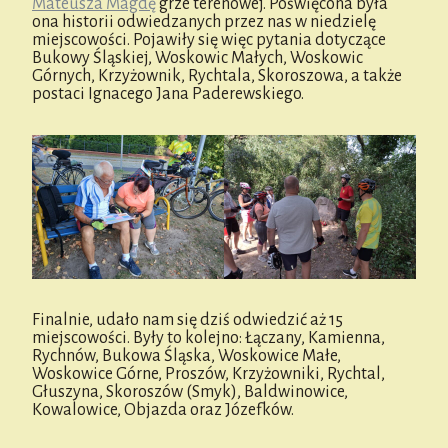
Mateusza Magdę
grze terenowej. Poświęcona była
ona historii odwiedzanych przez nas w niedzielę
miejscowości. Pojawiły się więc pytania dotyczące
Bukowy Śląskiej, Woskowic Małych, Woskowic
Górnych, Krzyżownik, Rychtala, Skoroszowa, a także
postaci Ignacego Jana Paderewskiego.
Finalnie, udało nam się dziś odwiedzić aż 15
miejscowości. Były to kolejno: Łączany, Kamienna,
Rychnów, Bukowa Śląska, Woskowice Małe,
Woskowice Górne, Proszów, Krzyżowniki, Rychtal,
Głuszyna, Skoroszów (Smyk), Baldwinowice,
Kowalowice, Objazda oraz Józefków.