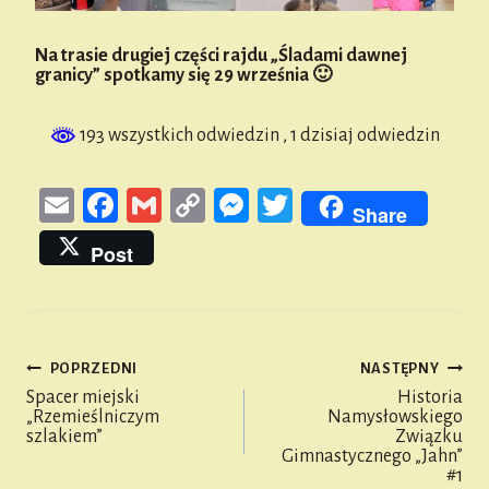
Na trasie drugiej części rajdu „Śladami dawnej
granicy” spotkamy się 29 września 🙂
193 wszystkich odwiedzin
, 1 dzisiaj odwiedzin
E
Fa
G
Co
M
T
Share
m
ce
m
py
es
wi
Post
ail
bo
ail
Li
se
tt
ok
nk
n
er
ge
POPRZEDNI
NASTĘPNY
r
Nawigacja
Spacer miejski
Historia
„Rzemieślniczym
Namysłowskiego
wpisu
szlakiem”
Związku
Gimnastycznego „Jahn”
#1