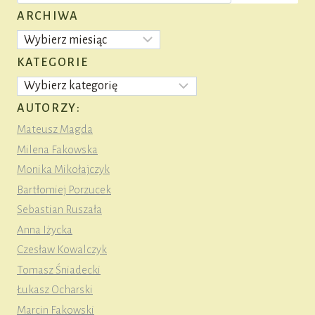
ARCHIWA
Archiwa
KATEGORIE
Kategorie
AUTORZY:
Mateusz Magda
Milena Fakowska
Monika Mikołajczyk
Bartłomiej Porzucek
Sebastian Ruszała
Anna Iżycka
Czesław Kowalczyk
Tomasz Śniadecki
Łukasz Ocharski
Marcin Fakowski