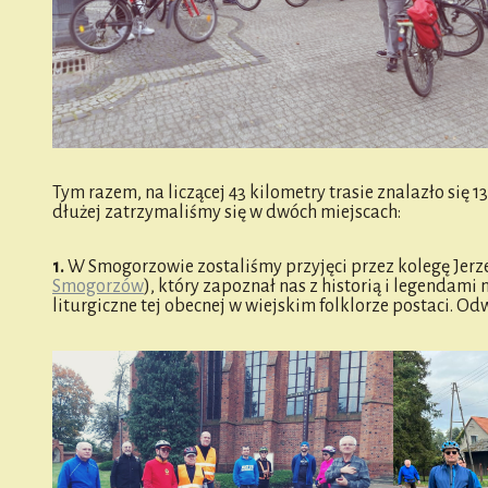
Tym razem, na liczącej 43 kilometry trasie znalazło się
dłużej zatrzymaliśmy się w dwóch miejscach:
1.
W Smogorzowie zostaliśmy przyjęci przez kolegę Jer
Smogorzów
), który zapoznał nas z historią i legendam
liturgiczne tej obecnej w wiejskim folklorze postaci. O