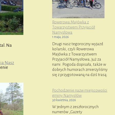
Rowerowa Majówka z
Towarzystwem Przyjaciół
Namysłowa
1 maja, 2026
Drugi nasz tegoroczny wyjazd
tal. Na
kolarski, czyli Rowerowa
Majówka z Towarzystwem
Przyjaciół Namysłowa, już za
ia Nasz
nami. Pogoda dopisała, także w
ienie
dobrych humorach zmierzyliśmy
się z przygotowaną na dziś trasą.
Pochodzenie nazw miejscowości
gminy Namysłów
30 kwietnia, 2026
W jednym z zeszłorocznych
numerów „Gazety