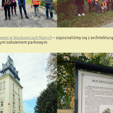
wego w Woskowicach Małych
– zapoznaliśmy się z architekturą
nym założeniem parkowym.