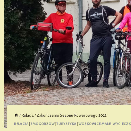
/
Relacja
/
Zakończenie Sezonu Rowerowego 2022
RELACJA
|
SMOGORZÓW
|
TURYSTYKA
|
WOSKOWICE MAŁE
|
WYCIECZK