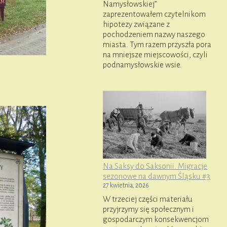
Namysłowskiej”
zaprezentowałem czytelnikom
hipotezy związane z
pochodzeniem nazwy naszego
miasta. Tym razem przyszła pora
na mniejsze miejscowości, czyli
podnamysłowskie wsie.
Na Saksy do Saksonii. Migracje
sezonowe na dawnym Śląsku #3
27 kwietnia, 2026
W trzeciej części materiału
przyjrzymy się społecznym i
gospodarczym konsekwencjom