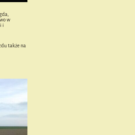
gda,
two w
 i
zdu także na