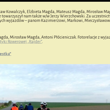
esław Kowalczyk, Elżbieta Magda, Mateusz Magda, Mirosław Ma
e towarzyszył nam także w/w Jerzy Wierzchowski. Za uczestnic
ych wyjazdów – panom Kazimierzowi, Markowi, Mieczysławowi
gda, Mirosław Magda, Antoni Płócieniczak. Fotorelacje z wyja
tyki Rowerowej „Rajder”
.
estka”