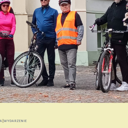
A
|
WYDARZENIE