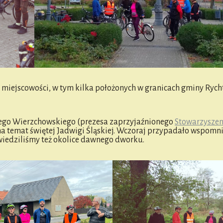
 13 miejscowości, w tym kilka położonych w granicach gminy Rych
zego Wierzchowskiego (prezesa zaprzyjaźnionego
Stowarzyszen
i na temat świętej Jadwigi Śląskiej. Wczoraj przypadało wspomn
dwiedziliśmy też okolice dawnego dworku.