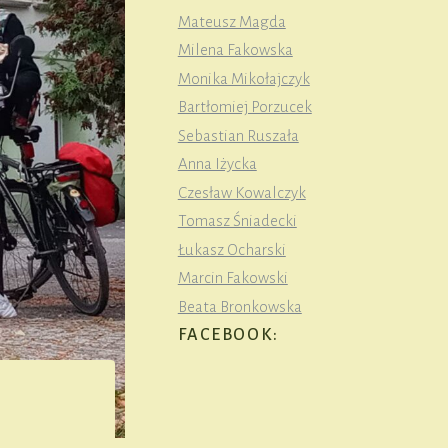
Mateusz Magda
Milena Fakowska
Monika Mikołajczyk
Bartłomiej Porzucek
Sebastian Ruszała
Anna Iżycka
Czesław Kowalczyk
Tomasz Śniadecki
Łukasz Ocharski
Marcin Fakowski
Beata Bronkowska
FACEBOOK: