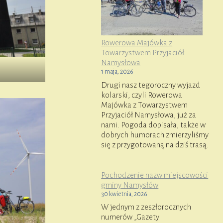
Rowerowa Majówka z
Towarzystwem Przyjaciół
Namysłowa
1 maja, 2026
Drugi nasz tegoroczny wyjazd
kolarski, czyli Rowerowa
Majówka z Towarzystwem
Przyjaciół Namysłowa, już za
nami. Pogoda dopisała, także w
dobrych humorach zmierzyliśmy
się z przygotowaną na dziś trasą.
Pochodzenie nazw miejscowości
gminy Namysłów
30 kwietnia, 2026
W jednym z zeszłorocznych
numerów „Gazety