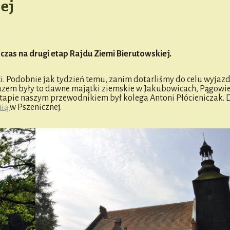
iej
zas na drugi etap Rajdu Ziemi Bierutowskiej.
ści. Podobnie jak tydzień temu, zanim dotarliśmy do celu wyjaz
azem były to dawne majątki ziemskie w Jakubowicach, Pągowie
etapie naszym przewodnikiem był kolega Antoni Płócieniczak. 
nią
w Pszenicznej.