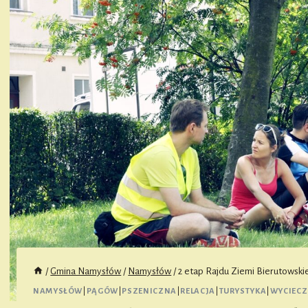
/
Gmina Namysłów
/
Namysłów
/
2 etap Rajdu Ziemi Bierutowski
NAMYSŁÓW
|
PĄGÓW
|
PSZENICZNA
|
RELACJA
|
TURYSTYKA
|
WYCIECZ