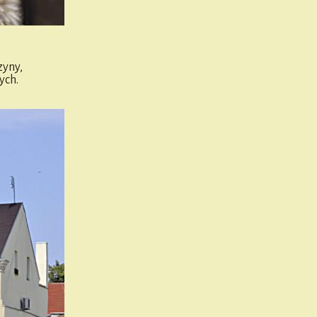
zyny,
ych.