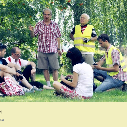
ej
KA