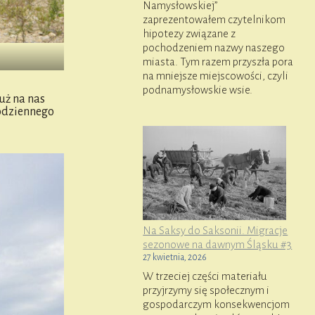
Namysłowskiej”
zaprezentowałem czytelnikom
hipotezy związane z
pochodzeniem nazwy naszego
miasta. Tym razem przyszła pora
na mniejsze miejscowości, czyli
podnamysłowskie wsie.
uż na nas
codziennego
Na Saksy do Saksonii. Migracje
sezonowe na dawnym Śląsku #3
27 kwietnia, 2026
W trzeciej części materiału
przyjrzymy się społecznym i
gospodarczym konsekwencjom