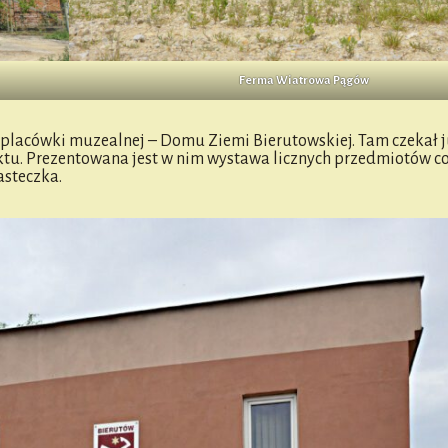
Ferma Wiatrowa Pągów
j placówki muzealnej – Domu Ziemi Bierutowskiej. Tam czekał j
ektu. Prezentowana jest w nim wystawa licznych przedmiotów 
asteczka.