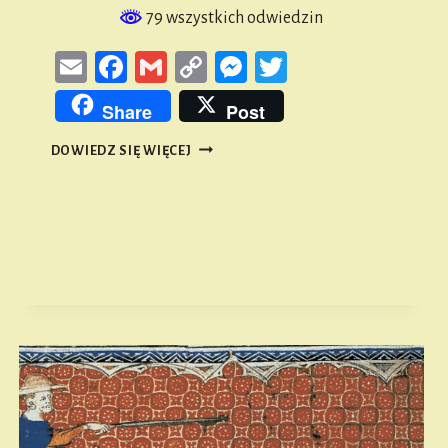
79 wszystkich odwiedzin
Email
Facebook
Gmail
Copy
Messenger
Twitter
Link
Share
Post
ARCHITEKTURA
DOWIEDZ SIĘ WIĘCEJ
GOTYCKA
W
GMINIE
NAMYSŁÓW