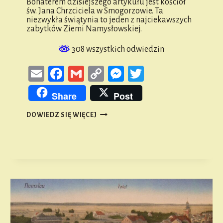
Bohaterem dzisiejszego artykułu jest kościół
św. Jana Chrzciciela w Smogorzowie. Ta
niezwykła świątynia to jeden z najciekawszych
zabytków Ziemi Namysłowskiej.
308 wszystkich odwiedzin
Email
Facebook
Gmail
Copy
Messenger
Twitter
Link
Share
Post
KOŚCIÓŁ
DOWIEDZ SIĘ WIĘCEJ
ŚW.
JANA
CHRZCICIELA
W
SMOGORZOWIE