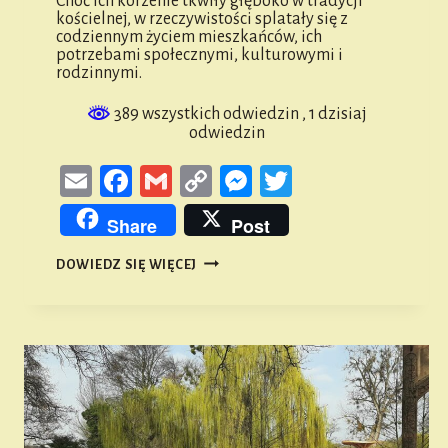
Choć ich korzenie tkwiły głęboko w tradycji
kościelnej, w rzeczywistości splatały się z
codziennym życiem mieszkańców, ich
potrzebami społecznymi, kulturowymi i
rodzinnymi.
389 wszystkich odwiedzin
, 1 dzisiaj
odwiedzin
Email
Facebook
Gmail
Copy
Messenger
Twitter
Link
Share
Post
ODPUSTY
DOWIEDZ SIĘ WIĘCEJ
NA
ŚLĄSKICH
WSIACH
–
MIĘDZY
SACRUM
A
CODZIENNOŚCIĄ