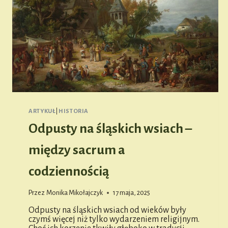
ARTYKUŁ
|
HISTORIA
Odpusty na śląskich wsiach –
między sacrum a
codziennością
Przez
Monika Mikołajczyk
17 maja, 2025
Odpusty na śląskich wsiach od wieków były
czymś więcej niż tylko wydarzeniem religijnym.