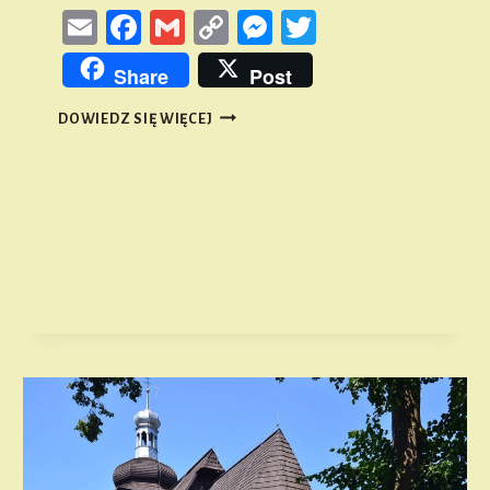
Email
Facebook
Gmail
Copy
Messenger
Twitter
Link
Share
Post
FELIX
DOWIEDZ SIĘ WIĘCEJ
COHN
I
JEGO
WYNALAZEK