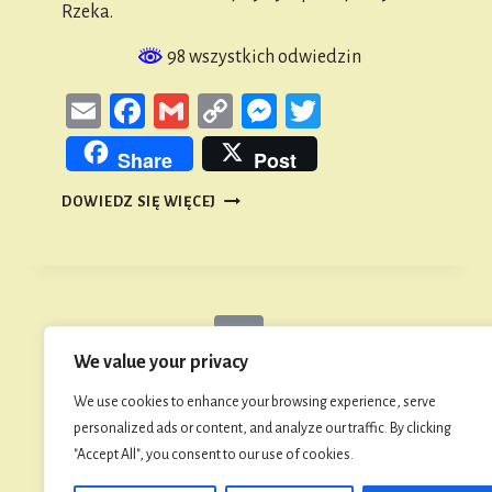
Rzeka.
98 wszystkich odwiedzin
Email
Facebook
Gmail
Copy
Messenger
Twitter
Link
Share
Post
NAMYSŁOWIANIE
DOWIEDZ SIĘ WIĘCEJ
SPRZĄTALI
BRZEGI
WIDAWY
Nawigacja
Poprzednia
1
2
3
4
5
…
35
We value your privacy
strony
strona
We use cookies to enhance your browsing experience, serve
personalized ads or content, and analyze our traffic. By clicking
"Accept All", you consent to our use of cookies.