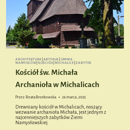
ARCHITEKTURA
|
ARTYKUŁ
|
GMINA
NAMYSŁÓW
|
KOŚCIÓŁ
|
MICHALICE
|
ZABYTEK
Kościół św. Michała
Archanioła w Michalicach
Przez
Beata Bronkowska
26 marca, 2025
Drewniany kościół w Michalicach, noszący
wezwanie archanioła Michała, jest jednym z
najcenniejszych zabytków Ziemi
Namysłowskiej.