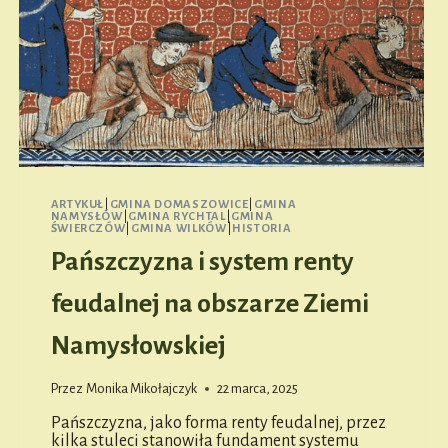
ARTYKUŁ
|
GMINA DOMASZOWICE
|
GMINA
NAMYSŁÓW
|
GMINA RYCHTAL
|
GMINA
ŚWIERCZÓW
|
GMINA WILKÓW
|
HISTORIA
Pańszczyzna i system renty
feudalnej na obszarze Ziemi
Namysłowskiej
Przez
Monika Mikołajczyk
22 marca, 2025
Pańszczyzna, jako forma renty feudalnej, przez
kilka stuleci stanowiła fundament systemu