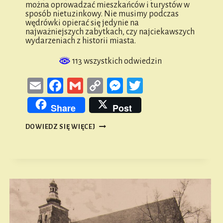
można oprowadzać mieszkańców i turystów w
sposób nietuzinkowy. Nie musimy podczas
wędrówki opierać się jedynie na
najważniejszych zabytkach, czy najciekawszych
wydarzeniach z historii miasta.
113 wszystkich odwiedzin
Email
Facebook
Gmail
Copy
Messenger
Twitter
Link
Share
Post
SPACER
DOWIEDZ SIĘ WIĘCEJ
PO
NAMYSŁOWIE
SPRZED
WIEKU