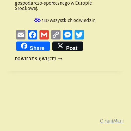
gospodarczo-społecznego w Europie
Środkowej.
140 wszystkich odwiedzin
Email
Facebook
Gmail
Copy
Messenger
Twitter
Link
Share
Post
PAŃSZCZYZNA
DOWIEDZ SIĘ WIĘCEJ
I
SYSTEM
RENTY
FEUDALNEJ
NA
OBSZARZE
ZIEMI
NAMYSŁOWSKIEJ
O FaniMani