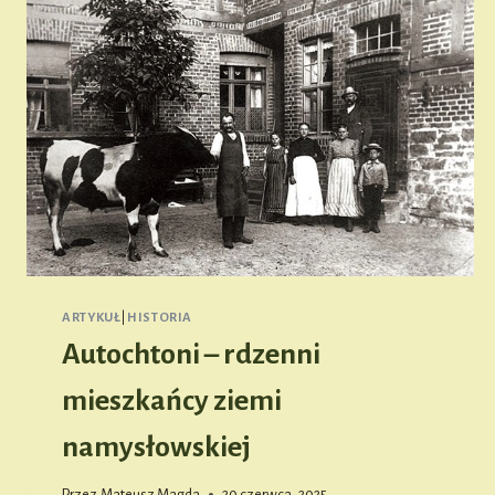
ARTYKUŁ
|
HISTORIA
Autochtoni – rdzenni
mieszkańcy ziemi
namysłowskiej
Przez
Mateusz Magda
20 czerwca, 2025