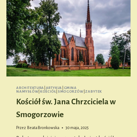
ARCHITEKTURA
|
ARTYKUŁ
|
GMINA
NAMYSŁÓW
|
KOŚCIÓŁ
|
SMOGORZÓW
|
ZABYTEK
Kościół św. Jana Chrzciciela w
Smogorzowie
Przez
Beata Bronkowska
30 maja, 2025