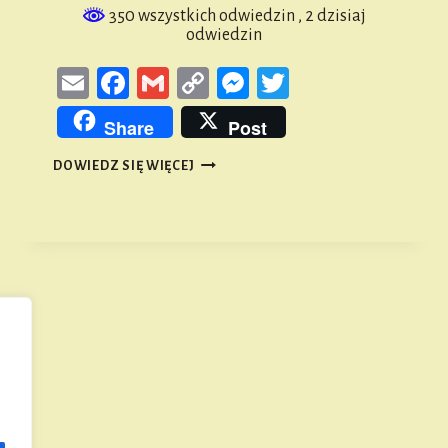
350 wszystkich odwiedzin
, 2 dzisiaj
odwiedzin
Email
Facebook
Gmail
Copy
Messenger
Twitter
Link
Share
Post
KOŚCIÓŁ
DOWIEDZ SIĘ WIĘCEJ
ŚW.
MICHAŁA
ARCHANIOŁA
W
MICHALICACH
Następna
strona