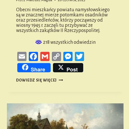
Obecni mieszkańcy powiatu namysłowskiego
są w znacznej mierze potomkami osadników
oraz przesiedleńców, którzy począwszy od
wiosny 1945 r. zaczęli tu przybywać ze
wszystkich zakątków II Rzeczypospolitej.
218 wszystkich odwiedzin
Email
Facebook
Gmail
Copy
Messenger
Twitter
Link
Share
Post
AUTOCHTONI
DOWIEDZ SIĘ WIĘCEJ
–
RDZENNI
MIESZKAŃCY
ZIEMI
NAMYSŁOWSKIEJ