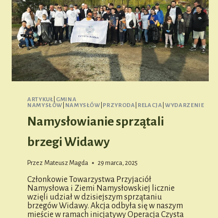
ARTYKUŁ
|
GMINA
NAMYSŁÓW
|
NAMYSŁÓW
|
PRZYRODA
|
RELACJA
|
WYDARZENIE
Namysłowianie sprzątali
brzegi Widawy
Przez
Mateusz Magda
29 marca, 2025
Członkowie Towarzystwa Przyjaciół
Namysłowa i Ziemi Namysłowskiej licznie
wzięli udział w dzisiejszym sprzątaniu
brzegów Widawy. Akcja odbyła się w naszym
mieście w ramach inicjatywy Operacja Czysta