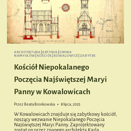
ARCHITEKTURA
|
ARTYKUŁ
|
GMINA
NAMYSŁÓW
|
KOŚCIÓŁ
|
KOWALOWICE
|
ZABYTEK
Kościół Niepokalanego
Poczęcia Najświętszej Maryi
Panny w Kowalowicach
Przez
Beata Bronkowska
8 lipca, 2025
W Kowalowicach znajduje się zabytkowy kościół,
noszący wezwanie Niepokalanego Poczęcia
Najświętszej Maryi Panny. Zaprojektowany
został on przez znanego architekta Karla