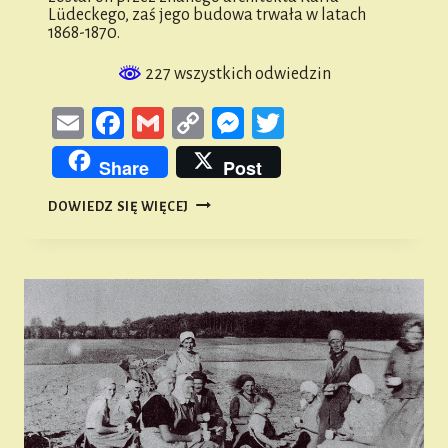
Lüdeckego, zaś jego budowa trwała w latach
1868-1870.
227 wszystkich odwiedzin
Email
Facebook
Gmail
Copy
Messenger
Twitter
Link
Share
Post
KOŚCIÓŁ
DOWIEDZ SIĘ WIĘCEJ
NIEPOKALANEGO
POCZĘCIA
NAJŚWIĘTSZEJ
MARYI
PANNY
W
KOWALOWICACH