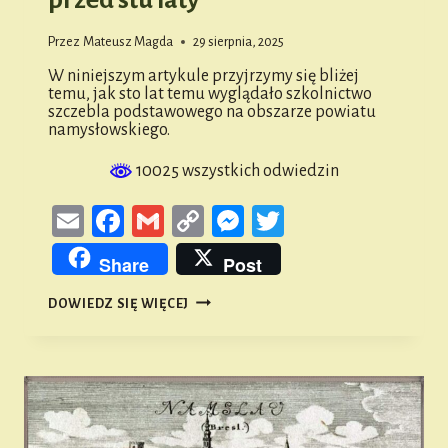
Przez
Mateusz Magda
29 sierpnia, 2025
W niniejszym artykule przyjrzymy się bliżej
temu, jak sto lat temu wyglądało szkolnictwo
szczebla podstawowego na obszarze powiatu
namysłowskiego.
10025 wszystkich odwiedzin
Email
Facebook
Gmail
Copy
Messenger
Twitter
Link
Share
Post
SIEĆ
DOWIEDZ SIĘ WIĘCEJ
SZKOLNA
NA
OBSZARZE
POWIATU
NAMYSŁOWSKIEGO
PRZED
STU
LATY