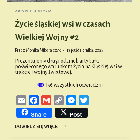
ARTYKUŁ
|
HISTORIA
Życie śląskiej wsi w czasach
Wielkiej Wojny #2
Przez
Monika Mikołajczyk
13 października, 2025
Prezentujemy drugi odcinek artykułu
poświęconego warunkom życia na śląskiej wsi w
trakcie I wojny światowej.
156 wszystkich odwiedzin
Email
Facebook
Gmail
Copy
Messenger
Twitter
Link
Share
Post
ŻYCIE
DOWIEDZ SIĘ WIĘCEJ
ŚLĄSKIEJ
WSI
W