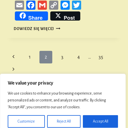
Email
Facebook
Gmail
Copy
Messenger
Twitter
Link
Share
Post
ŻYCIE
DOWIEDZ SIĘ WIĘCEJ
KOBIET
NA
DAWNEJ
ŚLĄSKIEJ
WSI
Nawigacja
Poprzednia
1
2
3
4
…
35
strony
strona
Następna
strona
We value your privacy
O FaniMani
We use cookies to enhance your browsing experience, serve
personalized ads or content, and analyze our traffic. By clicking
"Accept All", you consent to our use of cookies.
© 2026 Towarzystwo Przyjaciół Namysłowa i Ziemi
Namysłowskiej
Customize
Reject All
Accept All