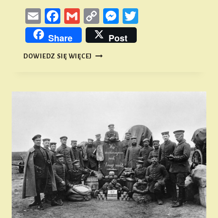
Email
Facebook
Gmail
Copy
Messenger
Twitter
Link
Share
Post
ŻYCIE
DOWIEDZ SIĘ WIĘCEJ
ŚLĄSKIEJ
WSI
W
CZASACH
WIELKIEJ
WOJNY
#3