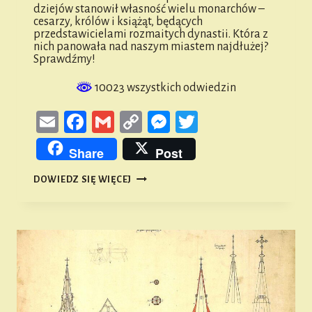
dziejów stanowił własność wielu monarchów –
cesarzy, królów i książąt, będących
przedstawicielami rozmaitych dynastii. Która z
nich panowała nad naszym miastem najdłużej?
Sprawdźmy!
10023 wszystkich odwiedzin
Email
Facebook
Gmail
Copy
Messenger
Twitter
Link
Share
Post
WŁADCY
DOWIEDZ SIĘ WIĘCEJ
NAMYSŁOWA
–
MONARCHOWIE,
KTÓRZY
WŁADALI
NASZYM
MIASTEM