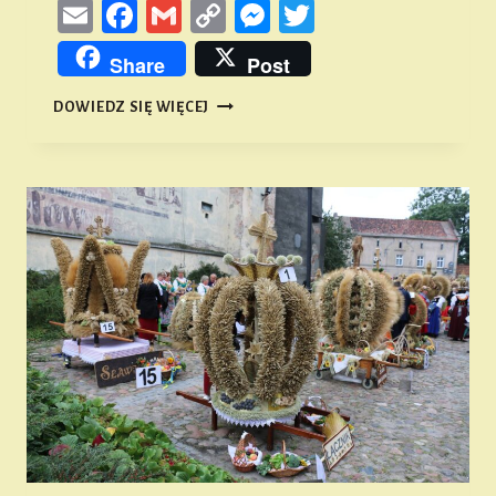
Email
Facebook
Gmail
Copy
Messenger
Twitter
Link
Share
Post
DLACZEGO
DOWIEDZ SIĘ WIĘCEJ
„NAMYSŁÓW”?