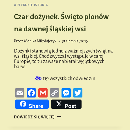
ARTYKUŁ
|
HISTORIA
Czar dożynek. Święto plonów
na dawnej śląskiej wsi
Przez
Monika Mikołajczyk
31 sierpnia, 2025
Dożynki stanowią jedno z ważniejszych świąt na
wsi śląskiej. Choć zwyczaj występuje w całej
Europie, to tu zawsze nabierał wyjątkowych
barw.
119 wszystkich odwiedzin
Email
Facebook
Gmail
Copy
Messenger
Twitter
Link
Share
Post
CZAR
DOWIEDZ SIĘ WIĘCEJ
DOŻYNEK.
ŚWIĘTO
PLONÓW