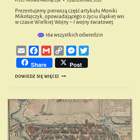
Przez
Monika Mikołajczyk
5 października, 2025
Prezentujemy pierwszą część artykułu Moniki
Mikołajczyk, opowiadającego o życiu śląskiej wsi
w czasie Wielkiej Wojny – I wojny światowej.
164 wszystkich odwiedzin
Email
Facebook
Gmail
Copy
Messenger
Twitter
Link
Share
Post
ŻYCIE
DOWIEDZ SIĘ WIĘCEJ
ŚLĄSKIEJ
WSI
W
CZASACH
WIELKIEJ
WOJNY
#1