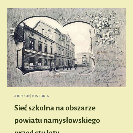
NA
DAWNEJ
ŚLĄSKIEJ
WSI
ARTYKUŁ
|
HISTORIA
Sieć szkolna na obszarze
powiatu namysłowskiego
przed stu laty