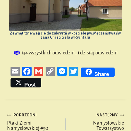
Zewnętrzne wejście do zakrystii w kościele pw. Męczeństwa św.
Jana Chrzciciela w Rychtalu
134 wszystkich odwiedzin
, 1 dzisiaj odwiedzin
E
Fa
G
Co
M
T
Share
m
ce
m
py
es
wi
Post
ail
bo
ail
Li
se
tt
ok
nk
n
er
ge
POPRZEDNI
NASTĘPNY
r
Nawigacja
Ptaki Ziemi
Namysłowskie
Namysłowskiej #50
Towarzystwo
wpisu