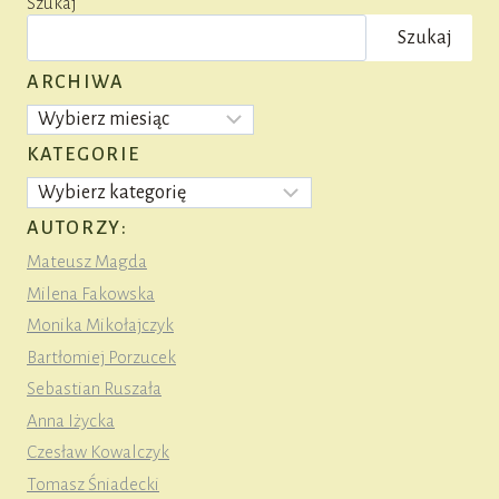
Szukaj
Szukaj
ARCHIWA
Archiwa
KATEGORIE
Kategorie
AUTORZY:
Mateusz Magda
Milena Fakowska
Monika Mikołajczyk
Bartłomiej Porzucek
Sebastian Ruszała
Anna Iżycka
Czesław Kowalczyk
Tomasz Śniadecki