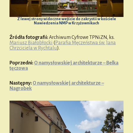
Z lewej strony widoczne wejście do zakrystii w kościele
Nawiedzenia NMP w Krzyżownikach
Źródła fotografii:
Archiwum Cyfrowe TPNiZN, ks.
Mariusz Białobłocki
(
Parafia Męczeństwa św. Jana
Chrzciciela w Rychtalu
).
Poprzedni:
O namysłowskiej architekturze – Belka
tęczowa
Następny:
O namysłowskiej architekturze –
Nagrobek