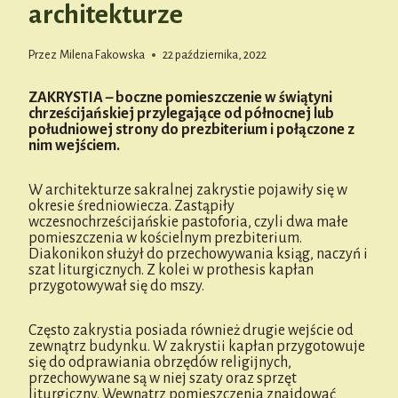
architekturze
Przez
Milena Fakowska
22 października, 2022
ZAKRYSTIA – boczne pomieszczenie w świątyni
chrześcijańskiej przylegające od północnej lub
południowej strony do prezbiterium i połączone z
nim wejściem.
W architekturze sakralnej zakrystie pojawiły się w
okresie średniowiecza. Zastąpiły
wczesnochrześcijańskie pastoforia, czyli dwa małe
pomieszczenia w kościelnym prezbiterium.
Diakonikon służył do przechowywania ksiąg, naczyń i
szat liturgicznych. Z kolei w prothesis kapłan
przygotowywał się do mszy.
Często zakrystia posiada również drugie wejście od
zewnątrz budynku. W zakrystii kapłan przygotowuje
się do odprawiania obrzędów religijnych,
przechowywane są w niej szaty oraz sprzęt
liturgiczny. Wewnątrz pomieszczenia znajdować