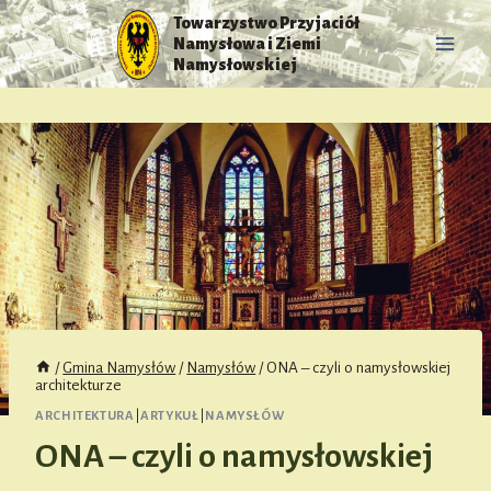
Przejdź
Towarzystwo Przyjaciół
do
Namysłowa i Ziemi
treści
Namysłowskiej
/
Gmina Namysłów
/
Namysłów
/
ONA – czyli o namysłowskiej
architekturze
ARCHITEKTURA
|
ARTYKUŁ
|
NAMYSŁÓW
ONA – czyli o namysłowskiej