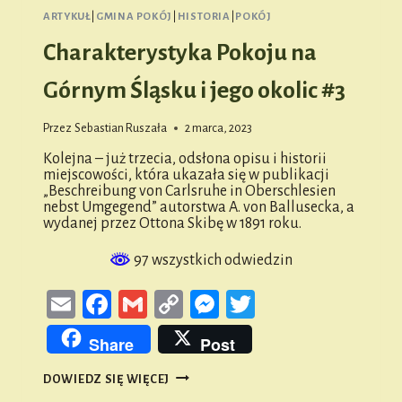
ARTYKUŁ
|
GMINA POKÓJ
|
HISTORIA
|
POKÓJ
Charakterystyka Pokoju na
Górnym Śląsku i jego okolic #3
Przez
Sebastian Ruszała
2 marca, 2023
Kolejna – już trzecia, odsłona opisu i historii
miejscowości, która ukazała się w publikacji
„Beschreibung von Carlsruhe in Oberschlesien
nebst Umgegend” autorstwa A. von Ballusecka, a
wydanej przez Ottona Skibę w 1891 roku.
97 wszystkich odwiedzin
Email
Facebook
Gmail
Copy
Messenger
Twitter
Link
Share
Post
CHARAKTERYSTYKA
DOWIEDZ SIĘ WIĘCEJ
POKOJU
NA