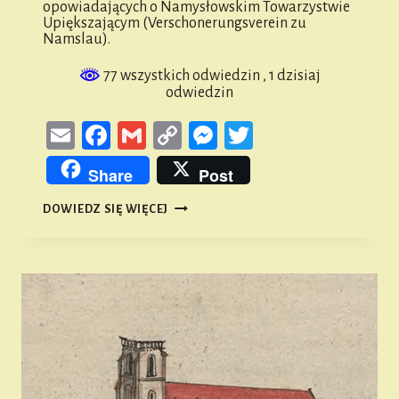
opowiadających o Namysłowskim Towarzystwie
Upiększającym (Verschonerungsverein zu
Namslau).
77 wszystkich odwiedzin
, 1 dzisiaj
odwiedzin
Email
Facebook
Gmail
Copy
Messenger
Twitter
Link
Share
Post
NAMYSŁOWSKIE
DOWIEDZ SIĘ WIĘCEJ
TOWARZYSTWO
UPIĘKSZANIA
MIASTA
#18