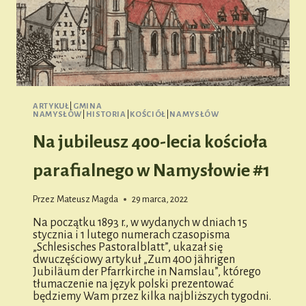
ARTYKUŁ
|
GMINA
NAMYSŁÓW
|
HISTORIA
|
KOŚCIÓŁ
|
NAMYSŁÓW
Na jubileusz 400-lecia kościoła
parafialnego w Namysłowie #1
Przez
Mateusz Magda
29 marca, 2022
Na początku 1893 r., w wydanych w dniach 15
stycznia i 1 lutego numerach czasopisma
„Schlesisches Pastoralblatt”, ukazał się
dwuczęściowy artykuł „Zum 400 jährigen
Jubiläum der Pfarrkirche in Namslau”, którego
tłumaczenie na język polski prezentować
będziemy Wam przez kilka najbliższych tygodni.