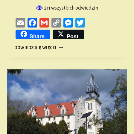
211 wszystkich odwiedzin
Email
Facebook
Gmail
Copy
Messenger
Twitter
Link
Share
Post
NA
DOWIEDZ SIĘ WIĘCEJ
JUBILEUSZ
400-
LECIA
KOŚCIOŁA
PARAFIALNEGO
W
NAMYSŁOWIE
#1