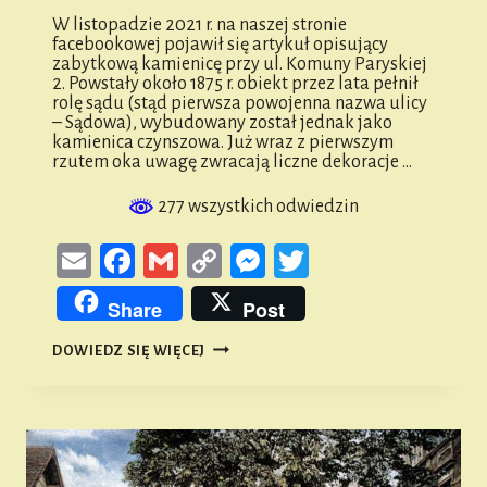
W listopadzie 2021 r. na naszej stronie
facebookowej pojawił się artykuł opisujący
zabytkową kamienicę przy ul. Komuny Paryskiej
2. Powstały około 1875 r. obiekt przez lata pełnił
rolę sądu (stąd pierwsza powojenna nazwa ulicy
– Sądowa), wybudowany został jednak jako
kamienica czynszowa. Już wraz z pierwszym
rzutem oka uwagę zwracają liczne dekoracje …
277 wszystkich odwiedzin
Email
Facebook
Gmail
Copy
Messenger
Twitter
Link
Share
Post
MASONI
DOWIEDZ SIĘ WIĘCEJ
W
NAMYSŁOWIE