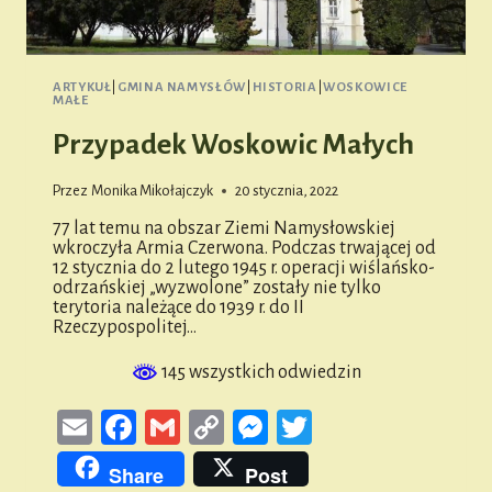
ARTYKUŁ
|
GMINA NAMYSŁÓW
|
HISTORIA
|
WOSKOWICE
MAŁE
Przypadek Woskowic Małych
Przez
Monika Mikołajczyk
20 stycznia, 2022
77 lat temu na obszar Ziemi Namysłowskiej
wkroczyła Armia Czerwona. Podczas trwającej od
12 stycznia do 2 lutego 1945 r. operacji wiślańsko-
odrzańskiej „wyzwolone” zostały nie tylko
terytoria należące do 1939 r. do II
Rzeczypospolitej…
145 wszystkich odwiedzin
Email
Facebook
Gmail
Copy
Messenger
Twitter
Link
Share
Post