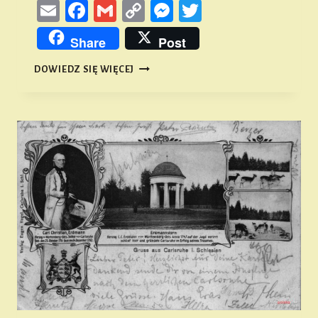
Email
Facebook
Gmail
Copy
Messenger
Twitter
Link
Share
Post
NAZWY
DOWIEDZ SIĘ WIĘCEJ
TERENOWE
I
MIEJSCOWE
W
OKRĘGU
NAMYSŁOWSKIM
#3