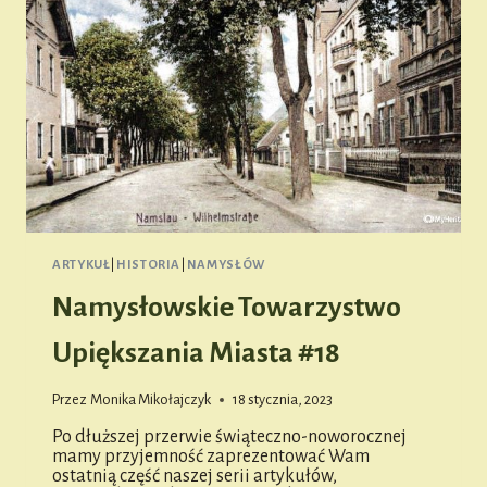
ARTYKUŁ
|
HISTORIA
|
NAMYSŁÓW
Namysłowskie Towarzystwo
Upiększania Miasta #18
Przez
Monika Mikołajczyk
18 stycznia, 2023
Po dłuższej przerwie świąteczno-noworocznej
mamy przyjemność zaprezentować Wam
ostatnią część naszej serii artykułów,