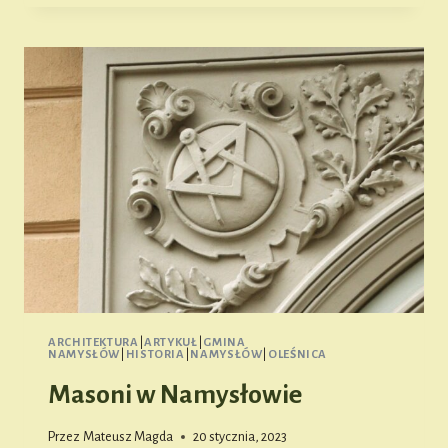
GÓRNYM
ŚLĄSKU
I
JEGO
OKOLIC
#3
ARCHITEKTURA
|
ARTYKUŁ
|
GMINA
NAMYSŁÓW
|
HISTORIA
|
NAMYSŁÓW
|
OLEŚNICA
Masoni w Namysłowie
Przez
Mateusz Magda
20 stycznia, 2023