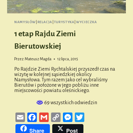
NAMYSŁÓW
|
RELACJA
|
TURYSTYKA
|
WYCIECZKA
1 etap Rajdu Ziemi
Bierutowskiej
Przez
Mateusz Magda
12 lipca, 2015
Po Rajdzie Ziemi Rychtalskiej przyszedł czas na
wizytę w kolejnej sąsiedzkiej okolicy
Namysłowa. Tym razem jako cel wybraliśmy
Bierutów i położone w jego pobliżu inne
miejscowości powiatu oleśnickiego.
69 wszystkich odwiedzin
Email
Facebook
Gmail
Copy
Messenger
Twitter
Link
Share
Post