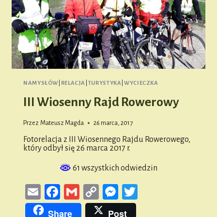
NAMYSŁÓW
|
RELACJA
|
TURYSTYKA
|
WYCIECZKA
III Wiosenny Rajd Rowerowy
Przez
Mateusz Magda
26 marca, 2017
Fotorelacja z III Wiosennego Rajdu Rowerowego,
który odbył się 26 marca 2017 r.
61 wszystkich odwiedzin
Email
Facebook
Gmail
Copy
Messenger
Twitter
Link
Share
Post