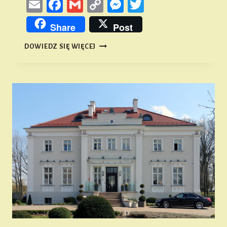
Email
Facebook
Gmail
Copy
Messenger
Twitter
Link
Share
Post
V
DOWIEDZ SIĘ WIĘCEJ
WIOSENNY
RAJD
ROWEROWY