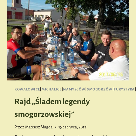
KOWALOWICE
|
MICHALICE
|
NAMYSŁÓW
|
SMOGORZÓW
|
TURYSTYKA
Rajd „Śladem legendy
smogorzowskiej”
Przez
Mateusz Magda
15 czerwca, 2017