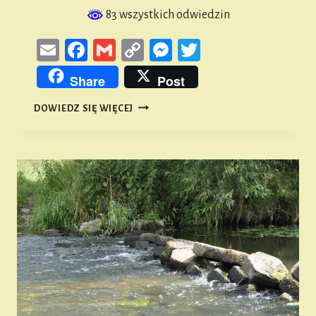
83 wszystkich odwiedzin
Email
Facebook
Gmail
Copy
Messenger
Twitter
Link
Share
Post
2
DOWIEDZ SIĘ WIĘCEJ
ETAP
RAJDU
ZIEMI
BIERUTOWSKIEJ