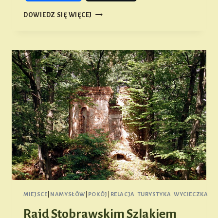
III
DOWIEDZ SIĘ WIĘCEJ
WIOSENNY
RAJD
ROWEROWY
MIEJSCE
|
NAMYSŁÓW
|
POKÓJ
|
RELACJA
|
TURYSTYKA
|
WYCIECZKA
Rajd Stobrawskim Szlakiem