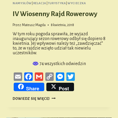
NAMYSŁÓW
|
RELACJA
|
TURYSTYKA
|
WYCIECZKA
IV Wiosenny Rajd Rowerowy
Przez
Mateusz Magda
8 kwietnia, 2018
W tym roku pogoda sprawiła, że wyjazd
inaugurujący sezon rowerowy odbył się dopiero 8
kwietnia. Jej wpływowi należy też „zawdzięczać”
to, że w rajdzie wzięło udział tak niewielu
uczestników.
74 wszystkich odwiedzin
Email
Facebook
Gmail
Copy
Messenger
Twitter
Link
Share
Post
IV
DOWIEDZ SIĘ WIĘCEJ
WIOSENNY
RAJD
ROWEROWY