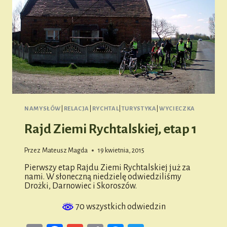
NAMYSŁÓW
|
RELACJA
|
RYCHTAL
|
TURYSTYKA
|
WYCIECZKA
Rajd Ziemi Rychtalskiej, etap 1
Przez
Mateusz Magda
19 kwietnia, 2015
Pierwszy etap Rajdu Ziemi Rychtalskiej już za
nami. W słoneczną niedzielę odwiedziliśmy
Drożki, Darnowiec i Skoroszów.
70 wszystkich odwiedzin