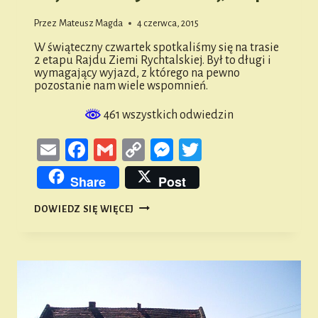
Przez
Mateusz Magda
4 czerwca, 2015
W świąteczny czwartek spotkaliśmy się na trasie
2 etapu Rajdu Ziemi Rychtalskiej. Był to długi i
wymagający wyjazd, z którego na pewno
pozostanie nam wiele wspomnień.
461 wszystkich odwiedzin
Email
Facebook
Gmail
Copy
Messenger
Twitter
Link
Share
Post
RAJD
DOWIEDZ SIĘ WIĘCEJ
ZIEMI
RYCHTALSKIEJ,
ETAP
2