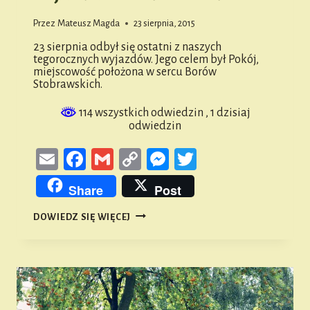
Przez
Mateusz Magda
23 sierpnia, 2015
23 sierpnia odbył się ostatni z naszych
tegorocznych wyjazdów. Jego celem był Pokój,
miejscowość położona w sercu Borów
Stobrawskich.
114 wszystkich odwiedzin
, 1 dzisiaj
odwiedzin
Email
Facebook
Gmail
Copy
Messenger
Twitter
Link
Share
Post
RAJD
DOWIEDZ SIĘ WIĘCEJ
STOBRAWSKIM
SZLAKIEM