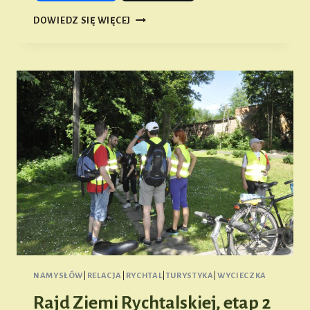
1
DOWIEDZ SIĘ WIĘCEJ
ETAP
RAJDU
ZIEMI
BIERUTOWSKIEJ
NAMYSŁÓW
|
RELACJA
|
RYCHTAL
|
TURYSTYKA
|
WYCIECZKA
Rajd Ziemi Rychtalskiej, etap 2