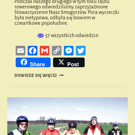
Podczas naszego drugiego w tym roku rajdu
rowerowego odwiedziliśmy zaprzyjaźnione
Stowarzyszenie Nasz Smogorzów. Pora wycieczki
była nietypowa, odbyła się bowiem w
czwartkowe popołudnie.
57 wszystkich odwiedzin
Email
Facebook
Gmail
Copy
Messenger
Twitter
Link
Share
Post
RAJD
DOWIEDZ SIĘ WIĘCEJ
„ŚLADEM
LEGENDY
SMOGORZOWSKIEJ”