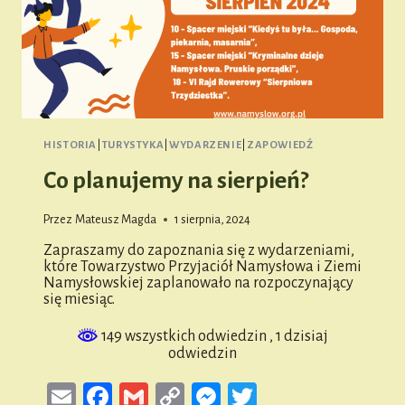
HISTORIA
|
TURYSTYKA
|
WYDARZENIE
|
ZAPOWIEDŹ
Co planujemy na sierpień?
Przez
Mateusz Magda
1 sierpnia, 2024
Zapraszamy do zapoznania się z wydarzeniami,
które Towarzystwo Przyjaciół Namysłowa i Ziemi
Namysłowskiej zaplanowało na rozpoczynający
się miesiąc.
149 wszystkich odwiedzin
, 1 dzisiaj
odwiedzin
Email
Facebook
Gmail
Copy
Messenger
Twitter