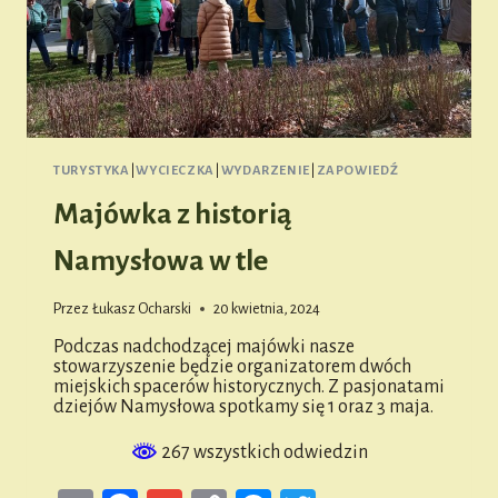
TURYSTYKA
|
WYCIECZKA
|
WYDARZENIE
|
ZAPOWIEDŹ
Majówka z historią
Namysłowa w tle
Przez
Łukasz Ocharski
20 kwietnia, 2024
Podczas nadchodzącej majówki nasze
stowarzyszenie będzie organizatorem dwóch
miejskich spacerów historycznych. Z pasjonatami
dziejów Namysłowa spotkamy się 1 oraz 3 maja.
267 wszystkich odwiedzin