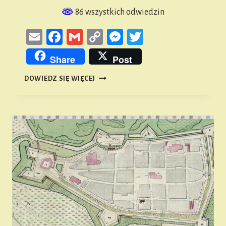
86 wszystkich odwiedzin
Email
Facebook
Gmail
Copy
Messenger
Twitter
Link
Share
Post
32.
DOWIEDZ SIĘ WIĘCEJ
FINAŁ
WIELKIEJ
ORKIESTRY
ŚWIĄTECZNEJ
POMOCY