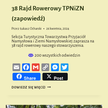
38 Rajd Rowerowy TPNiZN
(zapowiedź)
Przez
Łukasz Ocharski
26 kwietnia, 2024
Sekcja Turystyczna Towarzystwa Przyjaciół
Namysłowa i Ziemi Namysłowskiej zaprasza na
38 rajd rowerowy naszego stowarzyszenia.
200 wszystkich odwiedzin
Email
Facebook
Gmail
Copy
Messenger
Twitter
Link
Share
Post
38
DOWIEDZ SIĘ WIĘCEJ
RAJD
ROWEROWY
TPNIZN
(ZAPOWIEDŹ)