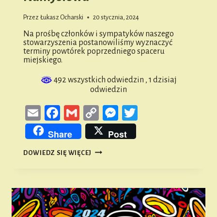
Przez
Łukasz Ocharski
20 stycznia, 2024
Na prośbę członków i sympatyków naszego
stowarzyszenia postanowiliśmy wyznaczyć
terminy powtórek poprzedniego spaceru
miejskiego.
492 wszystkich odwiedzin
, 1 dzisiaj
odwiedzin
Email
Facebook
Gmail
Copy
Messenger
Twitter
Link
Share
Post
W
DOWIEDZ SIĘ WIĘCEJ
LUTYM
DWA
SPACERY
ŚLADEM
„KRYMINALNYCH
DZIEJÓW
NAMYSŁOWA”