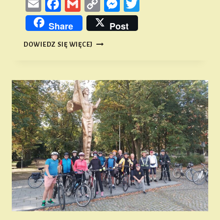
Email
Facebook
Gmail
Copy
Messenger
Twitter
Link
Share
Post
MAJÓWKA
DOWIEDZ SIĘ WIĘCEJ
Z
HISTORIĄ
NAMYSŁOWA
W
TLE