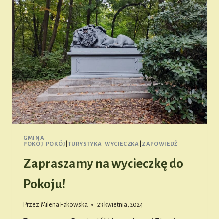
GMINA
POKÓJ
|
POKÓJ
|
TURYSTYKA
|
WYCIECZKA
|
ZAPOWIEDŹ
Zapraszamy na wycieczkę do
Pokoju!
Przez
Milena Fakowska
23 kwietnia, 2024