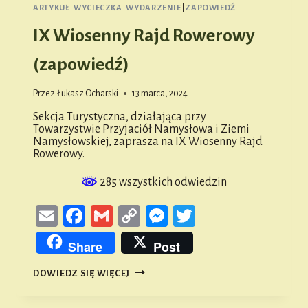
ARTYKUŁ
|
WYCIECZKA
|
WYDARZENIE
|
ZAPOWIEDŹ
IX Wiosenny Rajd Rowerowy
(zapowiedź)
Przez
Łukasz Ocharski
13 marca, 2024
Sekcja Turystyczna, działająca przy
Towarzystwie Przyjaciół Namysłowa i Ziemi
Namysłowskiej, zaprasza na IX Wiosenny Rajd
Rowerowy.
285 wszystkich odwiedzin
Email
Facebook
Gmail
Copy
Messenger
Twitter
Link
Share
Post
IX
DOWIEDZ SIĘ WIĘCEJ
WIOSENNY
RAJD
ROWEROWY