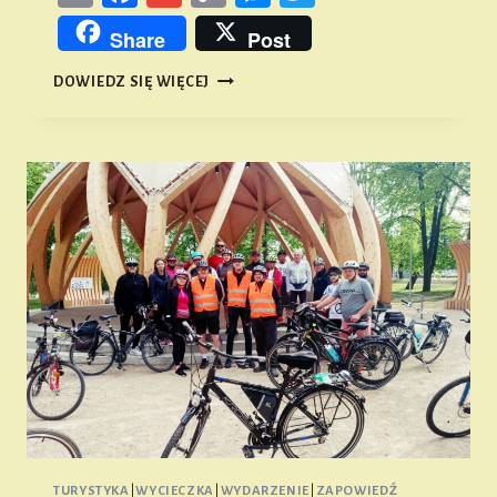
Link
Share
Post
CO
DOWIEDZ SIĘ WIĘCEJ
PLANUJEMY
NA
SIERPIEŃ?
TURYSTYKA
|
WYCIECZKA
|
WYDARZENIE
|
ZAPOWIEDŹ