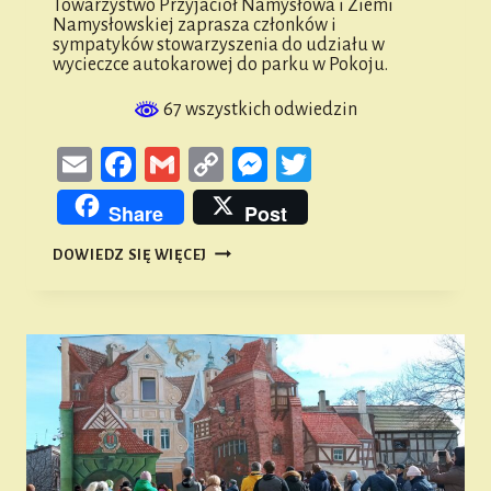
Towarzystwo Przyjaciół Namysłowa i Ziemi
Namysłowskiej zaprasza członków i
sympatyków stowarzyszenia do udziału w
wycieczce autokarowej do parku w Pokoju.
67 wszystkich odwiedzin
Email
Facebook
Gmail
Copy
Messenger
Twitter
Link
Share
Post
ZAPRASZAMY
DOWIEDZ SIĘ WIĘCEJ
NA
WYCIECZKĘ
DO
POKOJU!