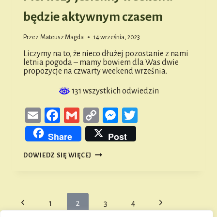
będzie aktywnym czasem
Przez
Mateusz Magda
14 września, 2023
Liczymy na to, że nieco dłużej pozostanie z nami
letnia pogoda – mamy bowiem dla Was dwie
propozycje na czwarty weekend września.
131 wszystkich odwiedzin
Email
Facebook
Gmail
Copy
Messenger
Twitter
Link
Share
Post
PIERWSZY
DOWIEDZ SIĘ WIĘCEJ
JESIENNY
WEEKEND
BĘDZIE
AKTYWNYM
CZASEM
Nawigacja
Poprzednia
Następna
1
2
3
4