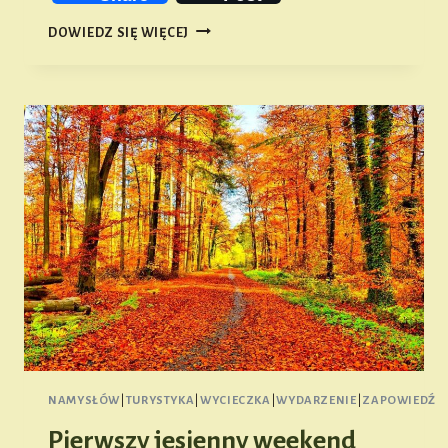
„KRYMINALNE
DOWIEDZ SIĘ WIĘCEJ
DZIEJE
NAMYSŁOWA”
(ZAPOWIEDŹ)
NAMYSŁÓW
|
TURYSTYKA
|
WYCIECZKA
|
WYDARZENIE
|
ZAPOWIEDŹ
Pierwszy jesienny weekend