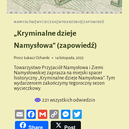
NAMYSŁÓW
|
WYCIECZKA
|
WYDARZENIE
|
ZAPOWIEDŹ
„Kryminalne dzieje
Namysłowa” (zapowiedź)
Przez
Łukasz Ocharski
14 listopada, 2023
Towarzystwo Przyjaciół Namysłowa i Ziemi
Namysłowskiej zaprasza na miejski spacer
historyczny „Kryminalne dzieje Namysłowa”. Tym
wydarzeniem zakończymy tegoroczny sezon
wycieczkowy.
221 wszystkich odwiedzin
Email
Facebook
Gmail
Copy
Messenger
Twitter
Link
Share
Post