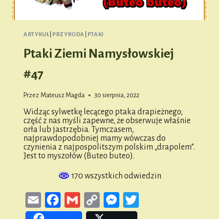
ARTYKUŁ
|
PRZYRODA
|
PTAKI
Ptaki Ziemi Namysłowskiej
#47
Przez
Mateusz Magda
30 sierpnia, 2022
Widząc sylwetkę lecącego ptaka drapieżnego,
część z nas myśli zapewne, że obserwuje właśnie
orła lub jastrzębia. Tymczasem,
najprawdopodobniej mamy wówczas do
czynienia z najpospolitszym polskim „drapolem”.
Jest to myszołów (Buteo buteo).
170 wszystkich odwiedzin
Email
Facebook
Gmail
Copy
Messenger
Twitter
Link