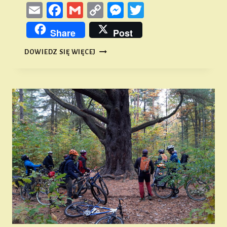
Email
Facebook
Gmail
Copy
Messenger
Twitter
Link
Share
Post
PTAKI
DOWIEDZ SIĘ WIĘCEJ
ZIEMI
NAMYSŁOWSKIEJ
#50