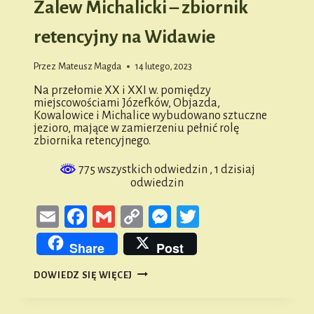
Zalew Michalicki – zbiornik
retencyjny na Widawie
Przez
Mateusz Magda
14 lutego, 2023
Na przełomie XX i XXI w. pomiędzy
miejscowościami Józefków, Objazda,
Kowalowice i Michalice wybudowano sztuczne
jezioro, mające w zamierzeniu pełnić rolę
zbiornika retencyjnego.
775 wszystkich odwiedzin
, 1 dzisiaj
odwiedzin
Email
Facebook
Gmail
Copy
Messenger
Twitter
Link
Share
Post
ZALEW
DOWIEDZ SIĘ WIĘCEJ
MICHALICKI
–
ZBIORNIK
RETENCYJNY