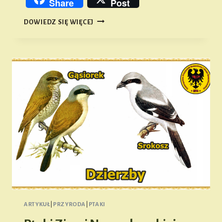
Share
Post
PTAKI
DOWIEDZ SIĘ WIĘCEJ
ZIEMI
NAMYSŁOWSKIEJ
#47
ARTYKUŁ
|
PRZYRODA
|
PTAKI