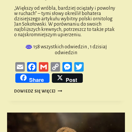
„Większy od wróbla, bardziej ociężały i powolny
w ruchach” – tymi słowy określił bohatera
dzisiejszego artykułu wybitny polski ornitolog
Jan Sokołowski. W porównaniu do swoich
najbliższych krewnych, potrzeszcz to także ptak
o najskromniejszym upierzeniu.
158 wszystkich odwiedzin
, 1 dzisiaj
odwiedzin
Email
Facebook
Gmail
Copy
Messenger
Twitter
Link
Share
Post
PTAKI
DOWIEDZ SIĘ WIĘCEJ
ZIEMI
NAMYSŁOWSKIEJ
#49