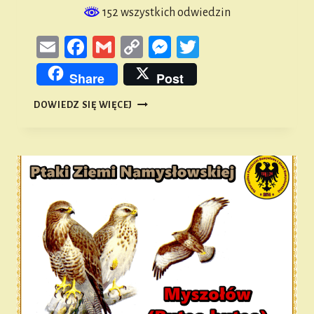
152 wszystkich odwiedzin
Email
Facebook
Gmail
Copy
Messenger
Twitter
Link
Share
Post
PTAKI
DOWIEDZ SIĘ WIĘCEJ
ZIEMI
NAMYSŁOWSKIEJ
#48