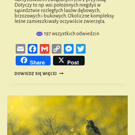
Dotyczy to np. wsi położonych niegdyś w
sąsiedztwie rozległych lasów dębowych,
brzozowych i bukowych. Okoliczne kompleksy
leśne zamieszkiwały oczywiście zwierzęta.
197 wszystkich odwiedzin
Email
Facebook
Gmail
Copy
Messenger
Twitter
Link
Share
Post
PTAKI
DOWIEDZ SIĘ WIĘCEJ
ZIEMI
NAMYSŁOWSKIEJ
#51