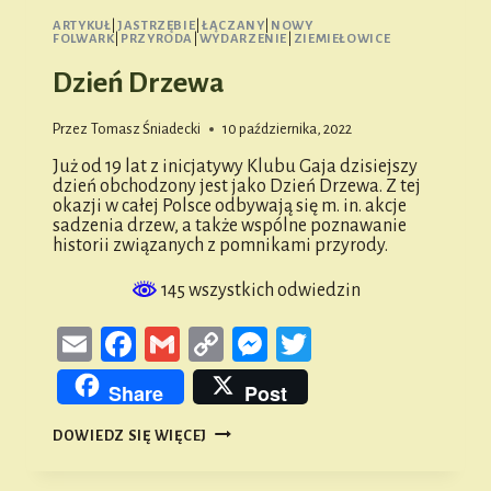
ARTYKUŁ
|
JASTRZĘBIE
|
ŁĄCZANY
|
NOWY
FOLWARK
|
PRZYRODA
|
WYDARZENIE
|
ZIEMIEŁOWICE
Dzień Drzewa
Przez
Tomasz Śniadecki
10 października, 2022
Już od 19 lat z inicjatywy Klubu Gaja dzisiejszy
dzień obchodzony jest jako Dzień Drzewa. Z tej
okazji w całej Polsce odbywają się m. in. akcje
sadzenia drzew, a także wspólne poznawanie
historii związanych z pomnikami przyrody.
145 wszystkich odwiedzin
Email
Facebook
Gmail
Copy
Messenger
Twitter
Link
Share
Post
DZIEŃ
DOWIEDZ SIĘ WIĘCEJ
DRZEWA