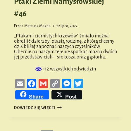
Ptaki Ziemi Namysłowskiej
#46
Przez
Mateusz Magda
22 lipca, 2022
„Ptakami ciernistych krzewów” śmiało można
określić dzierzby, ptasią rodzinę, z którą chcemy
dziś bliżej zapoznać naszych czytelników.
Obecnie na naszym terenie spotkać można dwóch
jej przedstawicieli – srokosza oraz gąsiorka.
112 wszystkich odwiedzin
Email
Facebook
Gmail
Copy
Messenger
Twitter
Link
Share
Post
PTAKI
DOWIEDZ SIĘ WIĘCEJ
ZIEMI
NAMYSŁOWSKIEJ
#46