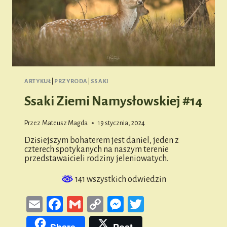
ARTYKUŁ
|
PRZYRODA
|
SSAKI
Ssaki Ziemi Namysłowskiej #14
Przez
Mateusz Magda
19 stycznia, 2024
Dzisiejszym bohaterem jest daniel, jeden z
czterech spotykanych na naszym terenie
przedstawaicieli rodziny jeleniowatych.
141 wszystkich odwiedzin
Email
Facebook
Gmail
Copy
Messenger
Twitter
Link
Share
Post