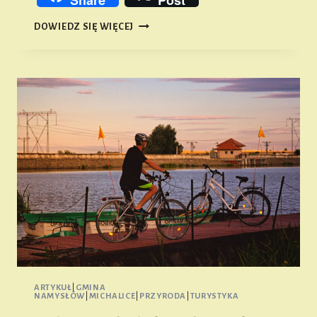
SSAKI
DOWIEDZ SIĘ WIĘCEJ
ZIEMI
NAMYSŁOWSKIEJ
#14
ARTYKUŁ
|
GMINA
NAMYSŁÓW
|
MICHALICE
|
PRZYRODA
|
TURYSTYKA