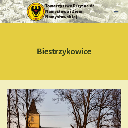
Przejdź
Towarzystwo Przyjaciół
do
Namysłowa i Ziemi
treści
Namysłowskiej
Biestrzykowice