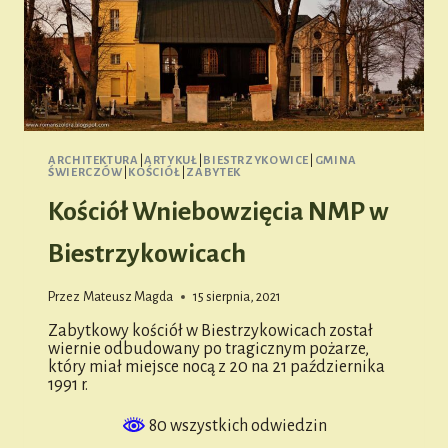
ARCHITEKTURA
|
ARTYKUŁ
|
BIESTRZYKOWICE
|
GMINA
ŚWIERCZÓW
|
KOŚCIÓŁ
|
ZABYTEK
Kościół Wniebowzięcia NMP w
Biestrzykowicach
Przez
Mateusz Magda
15 sierpnia, 2021
Zabytkowy kościół w Biestrzykowicach został
wiernie odbudowany po tragicznym pożarze,
który miał miejsce nocą z 20 na 21 października
1991 r.
80 wszystkich odwiedzin