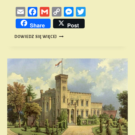
Email
Facebook
Gmail
Copy
Messenger
Twitter
Link
Share
Post
ZAKOŃCZENIE
DOWIEDZ SIĘ WIĘCEJ
SEZONU
ROWEROWEGO
2019