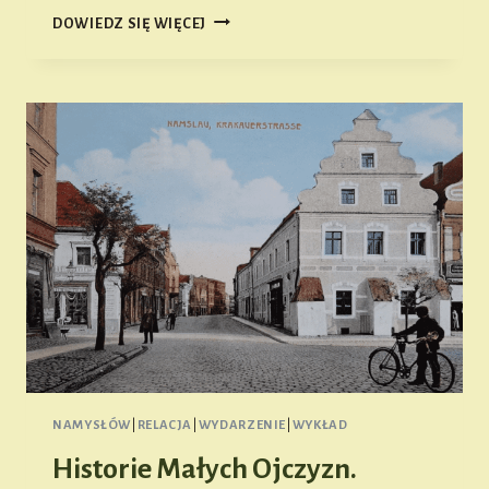
ŚWIĘTOJAŃSKI
DOWIEDZ SIĘ WIĘCEJ
MARATON
ROWEROWY
NAMYSŁÓW
|
RELACJA
|
WYDARZENIE
|
WYKŁAD
Historie Małych Ojczyzn.