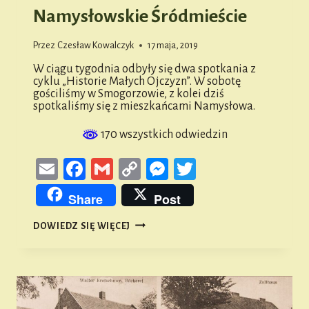
Namysłowskie Śródmieście
Przez
Czesław Kowalczyk
17 maja, 2019
W ciągu tygodnia odbyły się dwa spotkania z
cyklu „Historie Małych Ojczyzn”. W sobotę
gościliśmy w Smogorzowie, z kolei dziś
spotkaliśmy się z mieszkańcami Namysłowa.
170 wszystkich odwiedzin
Email
Facebook
Gmail
Copy
Messenger
Twitter
Link
Share
Post
HISTORIE
DOWIEDZ SIĘ WIĘCEJ
MAŁYCH
OJCZYZN.
NAMYSŁOWSKIE
ŚRÓDMIEŚCIE