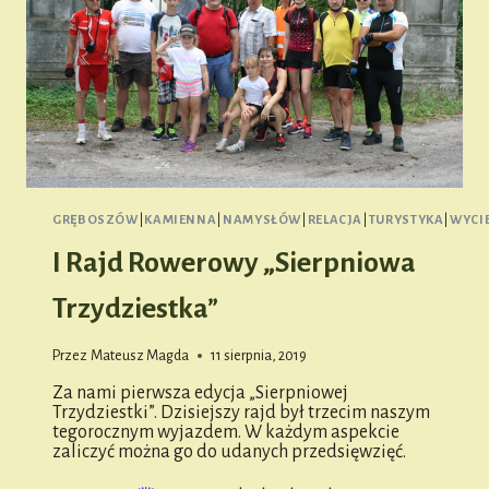
GRĘBOSZÓW
|
KAMIENNA
|
NAMYSŁÓW
|
RELACJA
|
TURYSTYKA
|
WYCI
I Rajd Rowerowy „Sierpniowa
Trzydziestka”
Przez
Mateusz Magda
11 sierpnia, 2019
Za nami pierwsza edycja „Sierpniowej
Trzydziestki”. Dzisiejszy rajd był trzecim naszym
tegorocznym wyjazdem. W każdym aspekcie
zaliczyć można go do udanych przedsięwzięć.