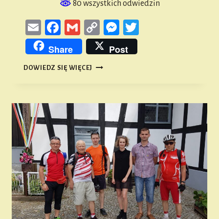
80 wszystkich odwiedzin
Email
Facebook
Gmail
Copy
Messenger
Twitter
Link
Share
Post
I
DOWIEDZ SIĘ WIĘCEJ
RAJD
ROWEROWY
„SIERPNIOWA
TRZYDZIESTKA”