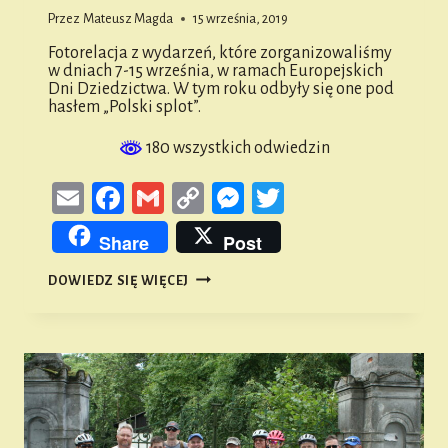
Przez
Mateusz Magda
15 września, 2019
Fotorelacja z wydarzeń, które zorganizowaliśmy
w dniach 7-15 września, w ramach Europejskich
Dni Dziedzictwa. W tym roku odbyły się one pod
hasłem „Polski splot”.
180 wszystkich odwiedzin
Email
Facebook
Gmail
Copy
Messenger
Twitter
Link
Share
Post
EUROPEJSKIE
DOWIEDZ SIĘ WIĘCEJ
DNI
DZIEDZICTWA
2019
„POLSKI
SPLOT”