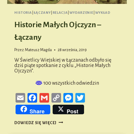
HISTORIA
|
ŁĄCZANY
|
RELACJA
|
WYDARZENIE
|
WYKŁAD
Historie Małych Ojczyzn –
Łączany
Przez
Mateusz Magda
28 września, 2019
W Świetlicy Wiejskiej w Łączanach odbyło się
dziś piąte spotkanie z cyklu „Historie Małych
Ojczyzn”.
100 wszystkich odwiedzin
Email
Facebook
Gmail
Copy
Messenger
Twitter
Link
Share
Post
HISTORIE
DOWIEDZ SIĘ WIĘCEJ
MAŁYCH
OJCZYZN
–