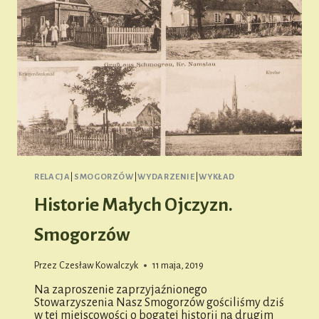
RELACJA
|
SMOGORZÓW
|
WYDARZENIE
|
WYKŁAD
Historie Małych Ojczyzn.
Smogorzów
Przez
Czesław Kowalczyk
11 maja, 2019
Na zaproszenie zaprzyjaźnionego
Stowarzyszenia Nasz Smogorzów gościliśmy dziś
w tej miejscowości o bogatej historii na drugim