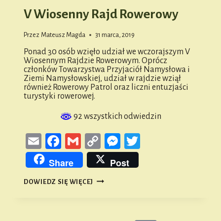
V Wiosenny Rajd Rowerowy
Przez
Mateusz Magda
31 marca, 2019
Ponad 30 osób wzięło udział we wczorajszym V
Wiosennym Rajdzie Rowerowym. Oprócz
członków Towarzystwa Przyjaciół Namysłowa i
Ziemi Namysłowskiej, udział w rajdzie wziął
również Rowerowy Patrol oraz liczni entuzjaści
turystyki rowerowej.
92 wszystkich odwiedzin
Email
Facebook
Gmail
Copy
Messenger
Twitter
Link
Share
Post
V
DOWIEDZ SIĘ WIĘCEJ
WIOSENNY
RAJD
ROWEROWY