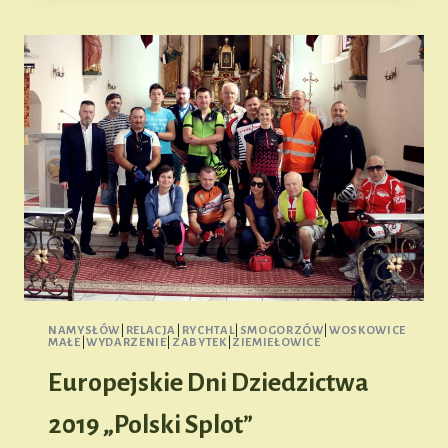
ŁĄCZANY
NAMYSŁÓW
|
RELACJA
|
RYCHTAL
|
SMOGORZÓW
|
WOSKOWICE
MAŁE
|
WYDARZENIE
|
ZABYTEK
|
ZIEMIEŁOWICE
Europejskie Dni Dziedzictwa
2019 „Polski Splot”