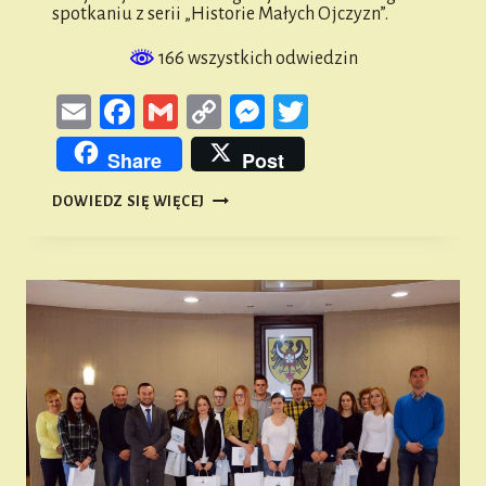
spotkaniu z serii „Historie Małych Ojczyzn”.
166 wszystkich odwiedzin
Email
Facebook
Gmail
Copy
Messenger
Twitter
Link
Share
Post
HISTORIE
DOWIEDZ SIĘ WIĘCEJ
MAŁYCH
OJCZYZN.
SMOGORZÓW