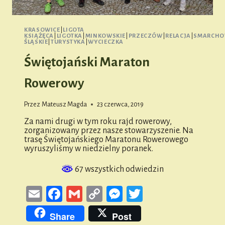
KRASOWICE
|
LIGOTA
KSIĄŻĘCA
|
LIGOTKA
|
MINKOWSKIE
|
PRZECZÓW
|
RELACJA
|
SMARCHO
ŚLĄSKIE
|
TURYSTYKA
|
WYCIECZKA
Świętojański Maraton
Rowerowy
Przez
Mateusz Magda
23 czerwca, 2019
Za nami drugi w tym roku rajd rowerowy,
zorganizowany przez nasze stowarzyszenie. Na
trasę Świętojańskiego Maratonu Rowerowego
wyruszyliśmy w niedzielny poranek.
67 wszystkich odwiedzin
Email
Facebook
Gmail
Copy
Messenger
Twitter
Link
Share
Post