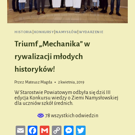
HISTORIA
|
KONKURSY
|
NAMYSŁÓW
|
WYDARZENIE
Triumf „Mechanika” w
rywalizacji młodych
historyków!
Przez
Mateusz Magda
2 kwietnia, 2019
W Starostwie Powiatowym odbyła się dziś III
edycja Konkursu wiedzy o Ziemi Namysłowskiej
dla uczniów szkół średnich.
78 wszystkich odwiedzin
Email
Facebook
Gmail
Copy
Messenger
Twitter