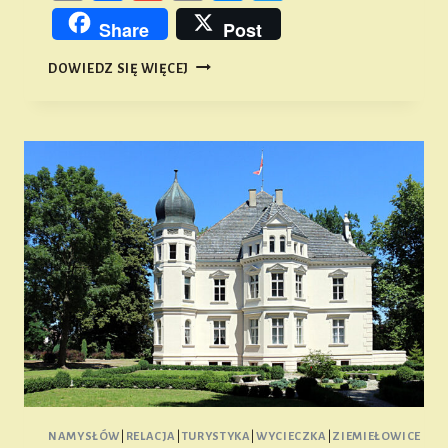
Link
Share
Post
TRIUMF
DOWIEDZ SIĘ WIĘCEJ
„MECHANIKA”
W
RYWALIZACJI
MŁODYCH
HISTORYKÓW!
NAMYSŁÓW
|
RELACJA
|
TURYSTYKA
|
WYCIECZKA
|
ZIEMIEŁOWICE