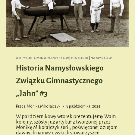
ARTYKUŁ
|
GMINA NAMYSŁÓW
|
HISTORIA
|
NAMYSŁÓW
Historia Namysłowskiego
Związku Gimnastycznego
„Jahn” #3
Przez
Monika Mikołajczyk
8 października, 2024
W październikowy wtorek prezentujemy Wam
kolejny, szósty już artykuł z tworzonej przez
Monikę Mikołajczyk serii, poświęconej dziejom
dawnych namysłowskich stowarzyszeń