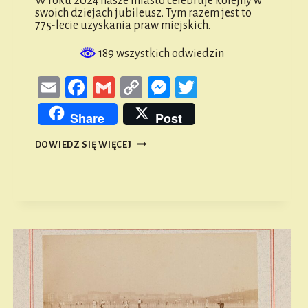
W roku 2024 nasze miasto celebruje kolejny w
swoich dziejach jubileusz. Tym razem jest to
775-lecie uzyskania praw miejskich.
189 wszystkich odwiedzin
Email
Facebook
Gmail
Copy
Messenger
Twitter
Link
Share
Post
775
DOWIEDZ SIĘ WIĘCEJ
LAT
PRAW
MIEJSKICH
NAMYSŁOWA
–
CO
NAM
MÓWIĄ
ŹRÓDŁA?