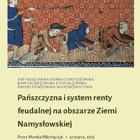
ARTYKUŁ
|
GMINA DOMASZOWICE
|
GMINA
NAMYSŁÓW
|
GMINA RYCHTAL
|
GMINA
ŚWIERCZÓW
|
GMINA WILKÓW
|
HISTORIA
Pańszczyzna i system renty
feudalnej na obszarze Ziemi
Namysłowskiej
Przez
Monika Mikołajczyk
22 marca, 2025