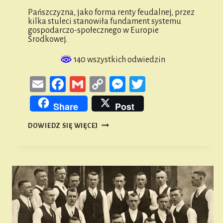
Pańszczyzna, jako forma renty feudalnej, przez
kilka stuleci stanowiła fundament systemu
gospodarczo-społecznego w Europie
Środkowej.
140 wszystkich odwiedzin
Email
Facebook
Gmail
Copy
Messenger
Twitter
Link
Share
Post
PAŃSZCZYZNA
DOWIEDZ SIĘ WIĘCEJ
I
SYSTEM
RENTY
FEUDALNEJ
NA
OBSZARZE
ZIEMI
NAMYSŁOWSKIEJ