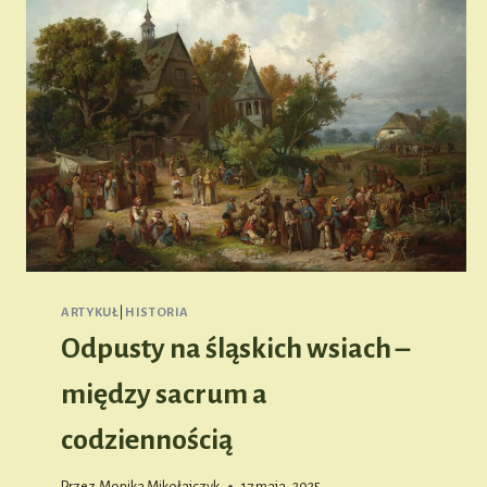
ARTYKUŁ
|
HISTORIA
Odpusty na śląskich wsiach –
między sacrum a
codziennością
Przez
Monika Mikołajczyk
17 maja, 2025