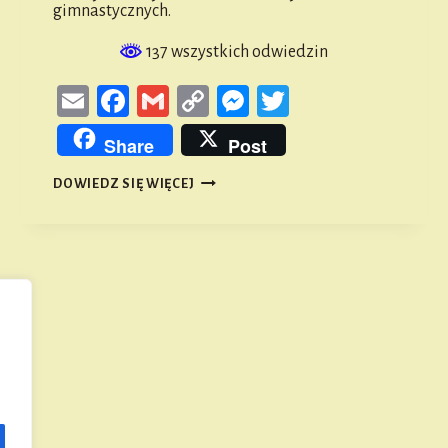
gimnastycznych.
137 wszystkich odwiedzin
Email
Facebook
Gmail
Copy
Messenger
Twitter
Link
Share
Post
HISTORIA
DOWIEDZ SIĘ WIĘCEJ
NAMYSŁOWSKIEGO
ZWIĄZKU
GIMNASTYCZNEGO
„JAHN”
#3
Następna
strona