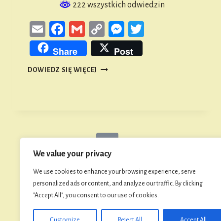
222 wszystkich odwiedzin
Email
Facebook
Gmail
Copy
Messenger
Twitter
Link
Share
Post
KRONIKA
DOWIEDZ SIĘ WIĘCEJ
MĘSKIEGO
TOWARZYSTWA
ŚPIEWACZEGO
Nawigacja
Poprzednia
1
2
3
4
5
…
18
We value your privacy
strony
strona
We use cookies to enhance your browsing experience, serve
personalized ads or content, and analyze our traffic. By clicking
"Accept All", you consent to our use of cookies.
Customize
Reject All
Accept All