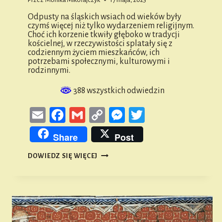
Odpusty na śląskich wsiach od wieków były
czymś więcej niż tylko wydarzeniem religijnym.
Choć ich korzenie tkwiły głęboko w tradycji
kościelnej, w rzeczywistości splatały się z
codziennym życiem mieszkańców, ich
potrzebami społecznymi, kulturowymi i
rodzinnymi.
388 wszystkich odwiedzin
Email
Facebook
Gmail
Copy
Messenger
Twitter
Link
Share
Post
ODPUSTY
DOWIEDZ SIĘ WIĘCEJ
NA
ŚLĄSKICH
WSIACH
–
MIĘDZY
SACRUM
A
CODZIENNOŚCIĄ