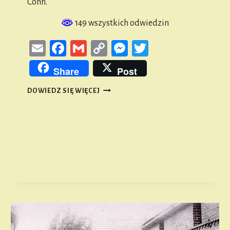
Cohn.
149 wszystkich odwiedzin
Email
Facebook
Gmail
Copy
Messenger
Twitter
Link
Share
Post
FELIX
DOWIEDZ SIĘ WIĘCEJ
COHN
I
JEGO
WYNALAZEK