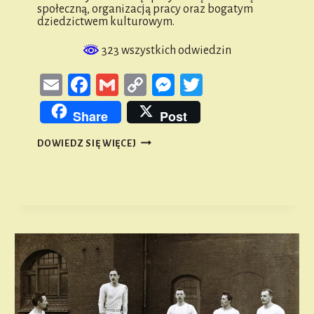
społeczną, organizacją pracy oraz bogatym
dziedzictwem kulturowym.
323 wszystkich odwiedzin
Email
Facebook
Gmail
Copy
Messenger
Twitter
Link
Share
Post
JAK
DOWIEDZ SIĘ WIĘCEJ
WYGLĄDAŁO
DAWNIEJ
ŻYCIE
NA
ŚLĄSKIEJ
WSI?