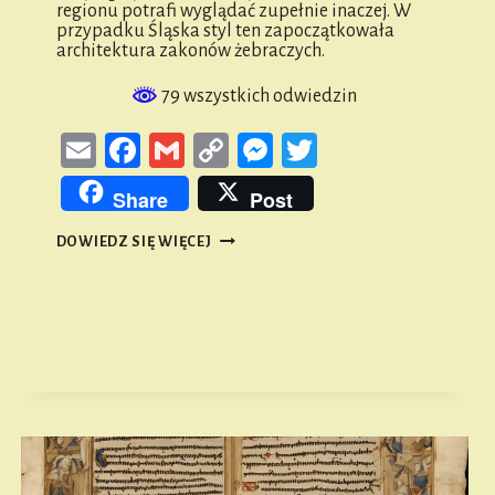
regionu potrafi wyglądać zupełnie inaczej. W
przypadku Śląska styl ten zapoczątkowała
architektura zakonów żebraczych.
79 wszystkich odwiedzin
Email
Facebook
Gmail
Copy
Messenger
Twitter
Link
Share
Post
ARCHITEKTURA
DOWIEDZ SIĘ WIĘCEJ
GOTYCKA
W
GMINIE
NAMYSŁÓW