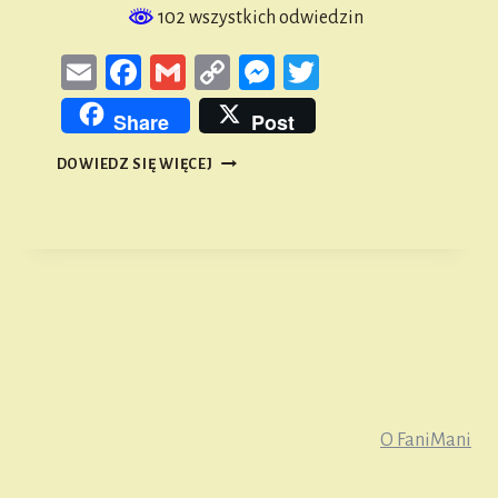
102 wszystkich odwiedzin
Email
Facebook
Gmail
Copy
Messenger
Twitter
Link
Share
Post
HISTORIA
DOWIEDZ SIĘ WIĘCEJ
NAMYSŁOWSKIEGO
ZWIĄZKU
GIMNASTYCZNEGO
„JAHN”
#2
O FaniMani