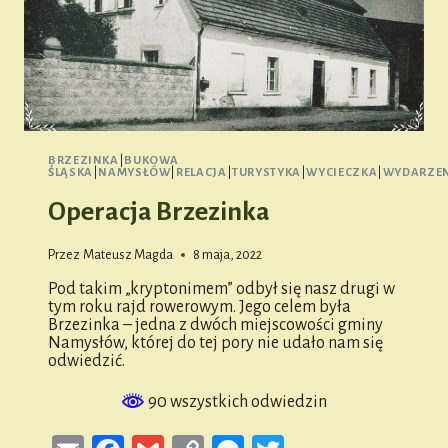
BRZEZINKA
|
BUKOWA
ŚLĄSKA
|
NAMYSŁÓW
|
RELACJA
|
TURYSTYKA
|
WYCIECZKA
|
WYDARZEN
Operacja Brzezinka
Przez
Mateusz Magda
8 maja, 2022
Pod takim „kryptonimem” odbył się nasz drugi w
tym roku rajd rowerowym. Jego celem była
Brzezinka – jedna z dwóch miejscowości gminy
Namysłów, której do tej pory nie udało nam się
odwiedzić.
90 wszystkich odwiedzin