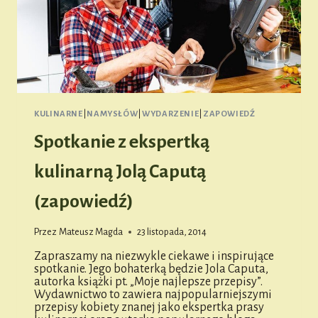
KULINARNE
|
NAMYSŁÓW
|
WYDARZENIE
|
ZAPOWIEDŹ
Spotkanie z ekspertką
kulinarną Jolą Caputą
(zapowiedź)
Przez
Mateusz Magda
23 listopada, 2014
Zapraszamy na niezwykle ciekawe i inspirujące
spotkanie. Jego bohaterką będzie Jola Caputa,
autorka książki pt. „Moje najlepsze przepisy”.
Wydawnictwo to zawiera najpopularniejszymi
przepisy kobiety znanej jako ekspertka prasy