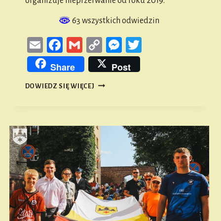
organizuje nieprzerwanie od roku 2019.
63 wszystkich odwiedzin
Email
Facebook
Gmail
Copy
Messenger
Twitter
Link
Share
Post
VII
DOWIEDZ SIĘ WIĘCEJ
RAJD
ROWEROWY
„SIERPNIOWA
TRZYDZIESTKA”