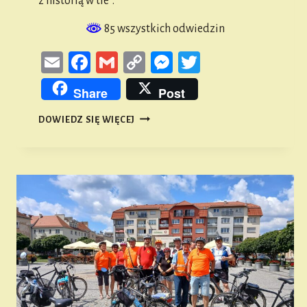
z historią w tle”.
85 wszystkich odwiedzin
Email
Facebook
Gmail
Copy
Messenger
Twitter
Link
Share
Post
RODZINNY
DOWIEDZ SIĘ WIĘCEJ
SPACER
PRZYRODNICZO-
HISTORYCZNY