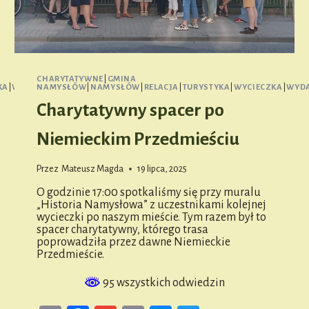
CHARYTATYWNE
|
GMINA
KA
|
WYDARZENIE
NAMYSŁÓW
|
NAMYSŁÓW
|
RELACJA
|
TURYSTYKA
|
WYCIECZKA
|
WYDA
Charytatywny spacer po
Niemieckim Przedmieściu
Przez
Mateusz Magda
19 lipca, 2025
O godzinie 17:00 spotkaliśmy się przy muralu
„Historia Namysłowa” z uczestnikami kolejnej
wycieczki po naszym mieście. Tym razem był to
spacer charytatywny, którego trasa
poprowadziła przez dawne Niemieckie
Przedmieście.
95 wszystkich odwiedzin