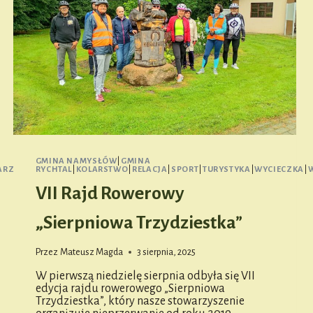
GMINA NAMYSŁÓW
|
GMINA
RZENIE
RYCHTAL
|
KOLARSTWO
|
RELACJA
|
SPORT
|
TURYSTYKA
|
WYCIECZKA
|
VII Rajd Rowerowy
„Sierpniowa Trzydziestka”
Przez
Mateusz Magda
3 sierpnia, 2025
W pierwszą niedzielę sierpnia odbyła się VII
edycja rajdu rowerowego „Sierpniowa
Trzydziestka”, który nasze stowarzyszenie