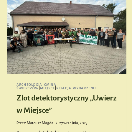
ARCHEOLOGIA
|
GMINA
ŚWIERCZÓW
|
MIEJSCE
|
RELACJA
|
WYDARZENIE
Zlot detektorystyczny „Uwierz
w Miejsce”
Przez
Mateusz Magda
27 września, 2025