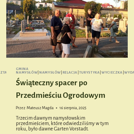
GMINA
ZTATY
|
WYCIECZKA
NAMYSŁÓW
|
WYDARZENIE
|
NAMYSŁÓW
|
RELACJA
|
TURYSTYKA
|
WYCIECZKA
|
WYDA
Świąteczny spacer po
Przedmieściu Ogrodowym
Przez
Mateusz Magda
16 sierpnia, 2025
Trzecim dawnym namysłowskim
przedmieściem, które odwiedziliśmy w tym
roku, było dawne Garten Vorstadt.