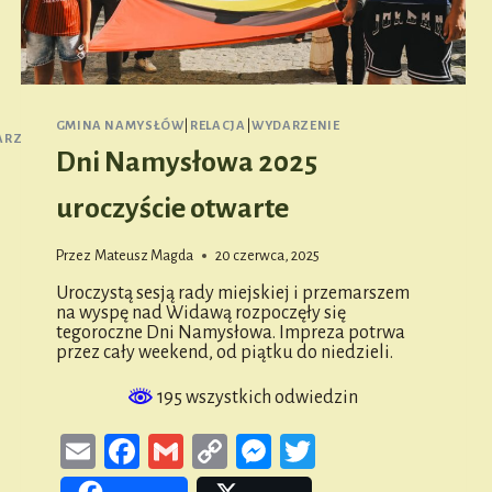
GMINA NAMYSŁÓW
|
RELACJA
|
WYDARZENIE
RZENIE
Dni Namysłowa 2025
uroczyście otwarte
Przez
Mateusz Magda
20 czerwca, 2025
Uroczystą sesją rady miejskiej i przemarszem
na wyspę nad Widawą rozpoczęły się
tegoroczne Dni Namysłowa. Impreza potrwa
przez cały weekend, od piątku do niedzieli.
195 wszystkich odwiedzin
Email
Facebook
Gmail
Copy
Messenger
Twitter
Link