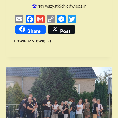
153 wszystkich odwiedzin
Email
Facebook
Gmail
Copy
Messenger
Twitter
Link
Share
Post
ŚWIĄTECZNY
DOWIEDZ SIĘ WIĘCEJ
SPACER
PO
PRZEDMIEŚCIU
OGRODOWYM