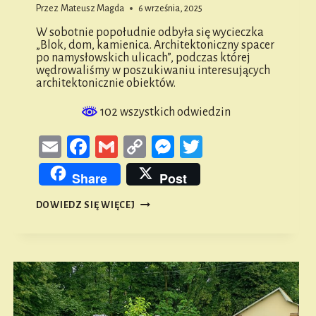
Przez
Mateusz Magda
6 września, 2025
W sobotnie popołudnie odbyła się wycieczka
„Blok, dom, kamienica. Architektoniczny spacer
po namysłowskich ulicach”, podczas której
wędrowaliśmy w poszukiwaniu interesujących
architektonicznie obiektów.
102 wszystkich odwiedzin
Email
Facebook
Gmail
Copy
Messenger
Twitter
Link
Share
Post
BLOK,
DOWIEDZ SIĘ WIĘCEJ
DOM,
KAMIENICA.
ARCHITEKTONICZNY
SPACER
PO
NAMYSŁOWSKICH
ULICACH