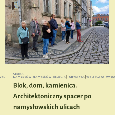
GMINA
WYDARZENIE
NAMYSŁÓW
|
NAMYSŁÓW
|
RELACJA
|
TURYSTYKA
|
WYCIECZKA
|
WYDA
Blok, dom, kamienica.
Architektoniczny spacer po
namysłowskich ulicach