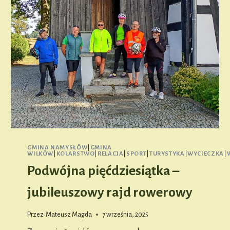
GMINA NAMYSŁÓW
|
GMINA
WILKÓW
|
KOLARSTWO
|
RELACJA
|
SPORT
|
TURYSTYKA
|
WYCIECZKA
|
Podwójna pięćdziesiątka –
jubileuszowy rajd rowerowy
Przez
Mateusz Magda
7 września, 2025