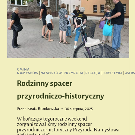
GMINA
NAMYSŁÓW
|
NAMYSŁÓW
|
PRZYRODA
|
RELACJA
|
TURYSTYKA
|
WARS
Rodzinny spacer
przyrodniczo-historyczny
Przez
Beata Bronkowska
30 sierpnia, 2025
W kończący tegoroczne weekend
zorganizowaliśmy rodzinny spacer
przyrodniczo-historyczny Przyroda Namysłowa