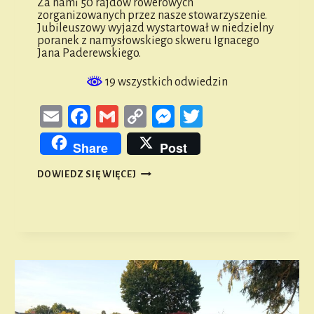
Za nami 50 rajdów rowerowych
zorganizowanych przez nasze stowarzyszenie.
Jubileuszowy wyjazd wystartował w niedzielny
poranek z namysłowskiego skweru Ignacego
Jana Paderewskiego.
19 wszystkich odwiedzin
Email
Facebook
Gmail
Copy
Messenger
Twitter
Link
Share
Post
PODWÓJNA
DOWIEDZ SIĘ WIĘCEJ
PIĘĆDZIESIĄTKA
–
JUBILEUSZOWY
RAJD
ROWEROWY