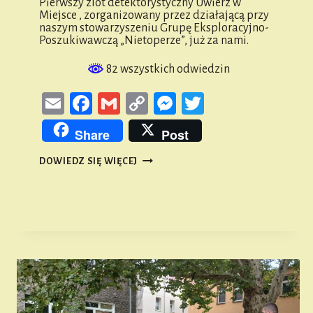
Pierwszy zlot detektorystyczny Uwierz w
Miejsce , zorganizowany przez działającą przy
naszym stowarzyszeniu Grupę Eksploracyjno-
Poszukiwawczą „Nietoperze”, już za nami.
82 wszystkich odwiedzin
Email
Facebook
Gmail
Copy
Messenger
Twitter
Link
Share
Post
ZLOT
DOWIEDZ SIĘ WIĘCEJ
DETEKTORYSTYCZNY
„UWIERZ
W
MIEJSCE”