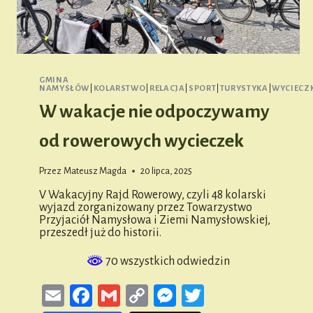
GMINA
NAMYSŁÓW
|
KOLARSTWO
|
RELACJA
|
SPORT
|
TURYSTYKA
|
WYCIECZ
W wakacje nie odpoczywamy
od rowerowych wycieczek
Przez
Mateusz Magda
20 lipca, 2025
V Wakacyjny Rajd Rowerowy, czyli 48 kolarski
wyjazd zorganizowany przez Towarzystwo
Przyjaciół Namysłowa i Ziemi Namysłowskiej,
przeszedł już do historii.
70 wszystkich odwiedzin
Email
Facebook
Gmail
Copy
Messenger
Twitter